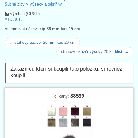
Suché zipy
>
Výseky a odstřihy
Výrobce (GPSR):
VTC, a.s.
Alternativní název:
zip 38 mm kus 15 cm
← stuhový uzávěr 20 mm kus 20 cm
stuhový uzávěr výseky 20 ks blistr →
Zákazníci, kteří si koupili tuto položku, si rovněž
koupili
88539
č. karty: