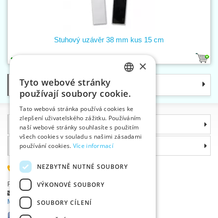
Stuhový uzávěr 38 mm kus 15 cm
2
×
Tyto webové stránky
Kategorie
CZECH
používají soubory cookie.
SLOVAK
Tato webová stránka používá cookies ke
zlepšení uživatelského zážitku. Používáním
ENGLISH
Informace
naší webové stránky souhlasíte s použitím
GERMAN
všech cookies v souladu s našimi zásadami
Proč si zvolit právě nás
používání cookies.
Více informací
NEZBYTNĚ NUTNÉ SOUBORY
585 051 217
Plzeňská 868, 783 91 Uničov, Česká republika
VÝKONOVÉ SOUBORY
Položit dotaz
|
Nahlásit chybu
Máte problémy s přihlášením ?
SOUBORY CÍLENÍ