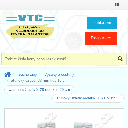
Přepno
menu
Přihlášení
Registrace
Suché zipy
Výseky a odstřihy
Stuhový uzávěr 38 mm kus 15 cm
← stuhový uzávěr 20 mm kus 20 cm
stuhový uzávěr výseky 20 ks blistr →