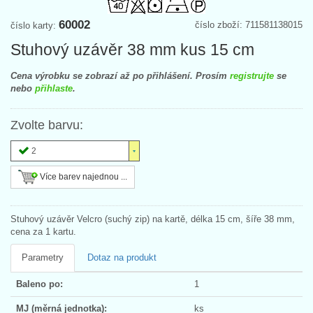
60002
číslo zboží: 711581138015
číslo karty:
Stuhový uzávěr 38 mm kus 15 cm
Cena výrobku se zobrazí až po přihlášení. Prosím
registrujte
se
nebo
přihlaste
.
Zvolte barvu:
2
Více barev najednou ...
Stuhový uzávěr Velcro (suchý zip) na kartě, délka 15 cm, šíře 38 mm,
cena za 1 kartu.
Parametry
Dotaz na produkt
Baleno po:
1
MJ (měrná jednotka):
ks