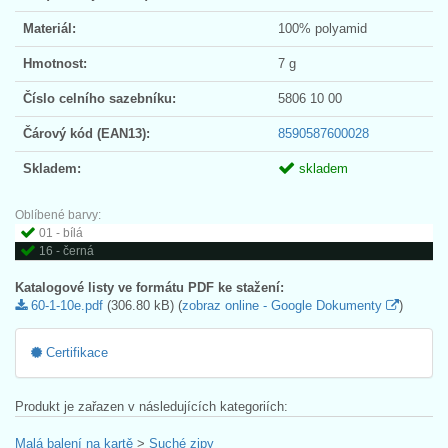
Materiál:
100% polyamid
Hmotnost:
7 g
Číslo celního sazebníku:
5806 10 00
Čárový kód (EAN13):
8590587600028
Skladem:
skladem
Oblíbené barvy:
01 - bílá
16 - černá
Katalogové listy ve formátu PDF ke stažení:
60-1-10e.pdf
(306.80 kB) (
zobraz online - Google Dokumenty
)
Certifikace
Produkt je zařazen v následujících kategoriích:
Malá balení na kartě
>
Suché zipy