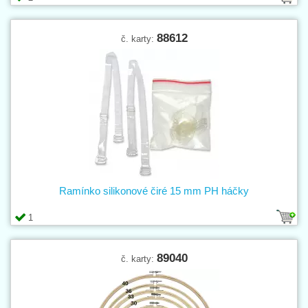
88612
č. karty:
Ramínko silikonové čiré 15 mm PH háčky
1
89040
č. karty: