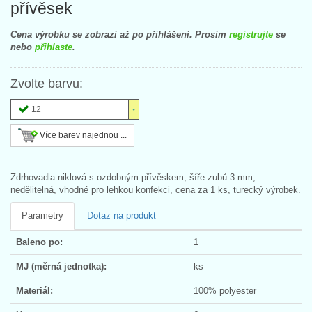
přívěsek
Cena výrobku se zobrazí až po přihlášení. Prosím
registrujte
se
nebo
přihlaste
.
Zvolte barvu:
12
Více barev najednou ...
Zdrhovadla niklová s ozdobným přívěskem, šíře zubů 3 mm,
nedělitelná, vhodné pro lehkou konfekci, cena za 1 ks, turecký výrobek.
Parametry
Dotaz na produkt
Baleno po:
1
MJ (měrná jednotka):
ks
Materiál:
100% polyester