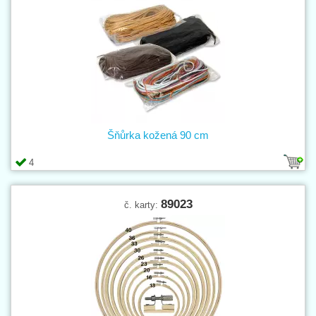
Šňůrka kožená 90 cm
4
89023
č. karty: