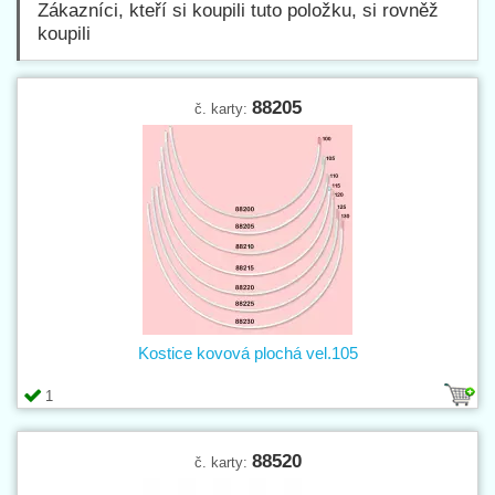
Zákazníci, kteří si koupili tuto položku, si rovněž
koupili
88205
č. karty:
Kostice kovová plochá vel.105
1
88520
č. karty: