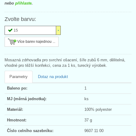
nebo
přihlaste
.
Zvolte barvu:
15
Více barev najednou ...
Mosazná zdrhovadla pro svrchní ošacení, šíře zubů 6 mm, dělitelná,
vhodné pro těžší konfekci, cena za 1 ks, turecký výrobek.
Parametry
Dotaz na produkt
Baleno po:
1
MJ (měrná jednotka):
ks
Materiál:
100% polyester
Hmotnost:
37 g
Číslo celního sazebníku:
9607 11 00