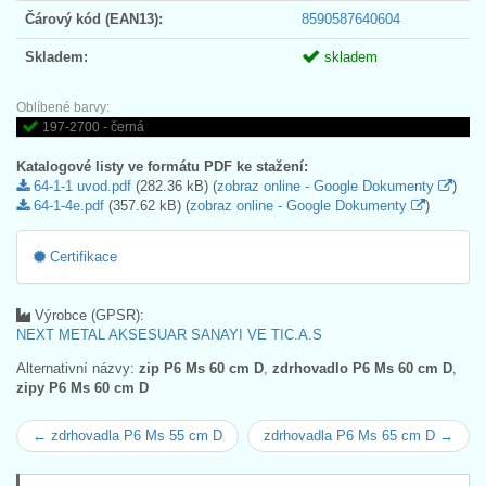
Čárový kód (EAN13):
8590587640604
Skladem:
skladem
Oblíbené barvy:
197-2700 - černá
Katalogové listy ve formátu PDF ke stažení:
64-1-1 uvod.pdf
(282.36 kB) (
zobraz online - Google Dokumenty
)
64-1-4e.pdf
(357.62 kB) (
zobraz online - Google Dokumenty
)
Certifikace
Výrobce (GPSR):
NEXT METAL AKSESUAR SANAYI VE TIC.A.S
Alternativní názvy:
zip P6 Ms 60 cm D
,
zdrhovadlo P6 Ms 60 cm D
,
zipy P6 Ms 60 cm D
← zdrhovadla P6 Ms 55 cm D
zdrhovadla P6 Ms 65 cm D →