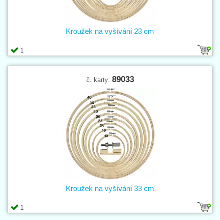
Kroužek na vyšívání 23 cm
1
89033
č. karty:
Kroužek na vyšívání 33 cm
1