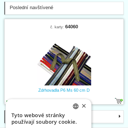
Poslední navštívené
64060
č. karty:
Zdrhovadla P6 Ms 60 cm D
15
×
Tyto webové stránky
Kategorie
CZECH
používají soubory cookie.
SLOVAK