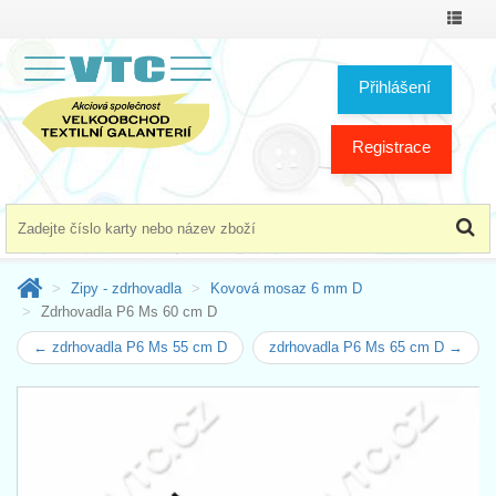
Přepno
menu
Přihlášení
Registrace
Zipy - zdrhovadla
Kovová mosaz 6 mm D
Zdrhovadla P6 Ms 60 cm D
← zdrhovadla P6 Ms 55 cm D
zdrhovadla P6 Ms 65 cm D →