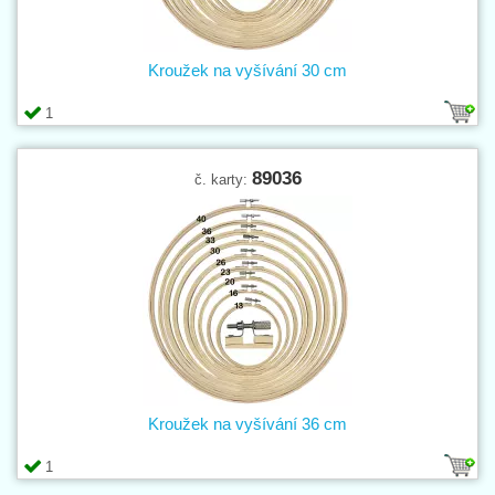
Kroužek na vyšívání 30 cm
1
89036
č. karty:
Kroužek na vyšívání 36 cm
1