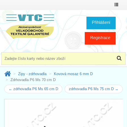
Přepno
menu
Přihlášení
Registrace
Zipy - zdrhovadla
Kovová mosaz 6 mm D
Zdrhovadla P6 Ms 70 cm D
← zdrhovadla P6 Ms 65 cm D
zdrhovadla P6 Ms 75 cm D →