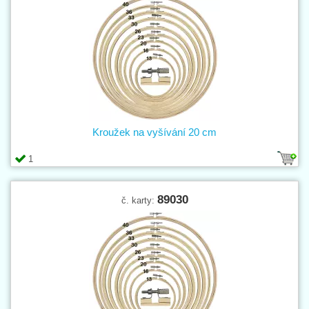
Kroužek na vyšívání 20 cm
1
89030
č. karty: