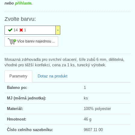
nebo
přihlaste
.
Zvolte barvu:
14
1
Více barev najednou ...
Mosazná zdrhovadla pro svrchní ošacení, šíře zubů 6 mm, dělitelná,
vhodné pro těžší konfekci, cena za 1 ks, turecký výrobek.
Parametry
Dotaz na produkt
Baleno po:
1
MJ (měrná jednotka):
ks
Materiál:
100% polyester
Hmotnost:
46 g
Číslo celního sazebníku:
9607 11 00