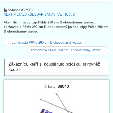
Výrobce (GPSR):
NEXT METAL AKSESUAR SANAYI VE TIC.A.S
Alternativní názvy:
zip P6Ms 290 cm D oboustranný jezdec
,
zdrhovadlo P6Ms 290 cm D oboustranný jezdec
,
zipy P6Ms 290 cm
D oboustranný jezdec
← zdrhovadla P6Ms 280 cm D oboustranný jezdec
zdrhovadla P6Ms 300 cm D oboustranný jezdec →
Zákazníci, kteří si koupili tuto položku, si rovněž
koupili
88040
č. karty: