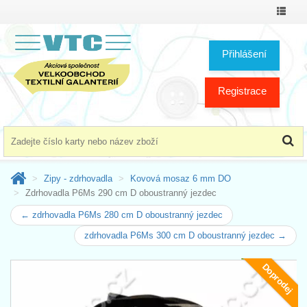
Přepno
menu
Přihlášení
Registrace
Zipy - zdrhovadla
Kovová mosaz 6 mm DO
Zdrhovadla P6Ms 290 cm D oboustranný jezdec
← zdrhovadla P6Ms 280 cm D oboustranný jezdec
zdrhovadla P6Ms 300 cm D oboustranný jezdec →
Doprodej