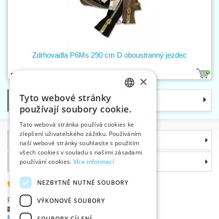
Zdrhovadla P6Ms 290 cm D oboustranný jezdec
3
×
Tyto webové stránky
Kategorie
CZECH
používají soubory cookie.
SLOVAK
Tato webová stránka používá cookies ke
zlepšení uživatelského zážitku. Používáním
ENGLISH
Informace
naší webové stránky souhlasíte s použitím
GERMAN
všech cookies v souladu s našimi zásadami
Proč si zvolit právě nás
používání cookies.
Více informací
NEZBYTNĚ NUTNÉ SOUBORY
585 051 217
Plzeňská 868, 783 91 Uničov, Česká republika
VÝKONOVÉ SOUBORY
Položit dotaz
|
Nahlásit chybu
Máte problémy s přihlášením ?
SOUBORY CÍLENÍ