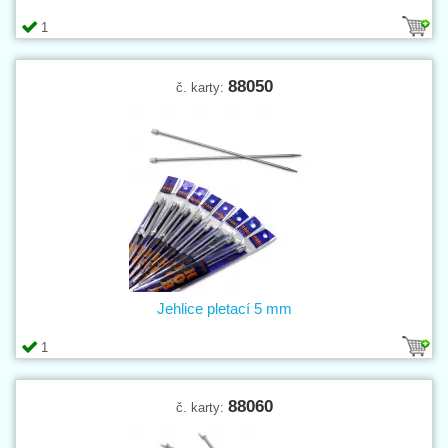
1
88050
č. karty:
Jehlice pletací 5 mm
1
88060
č. karty: