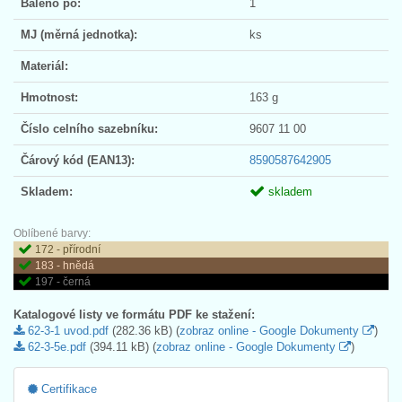
Baleno po:
1
MJ (měrná jednotka):
ks
Materiál:
Hmotnost:
163 g
Číslo celního sazebníku:
9607 11 00
Čárový kód (EAN13):
8590587642905
Skladem:
skladem
Oblíbené barvy:
172 - přírodní
183 - hnědá
197 - černá
Katalogové listy ve formátu PDF ke stažení:
62-3-1 uvod.pdf
(282.36 kB) (
zobraz online - Google Dokumenty
)
62-3-5e.pdf
(394.11 kB) (
zobraz online - Google Dokumenty
)
Certifikace