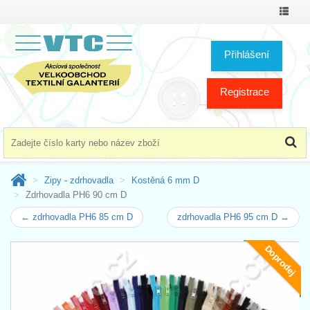
Přepno
menu
Přihlášení
Registrace
Zipy - zdrhovadla
Kostěná 6 mm D
Zdrhovadla PH6 90 cm D
← zdrhovadla PH6 85 cm D
zdrhovadla PH6 95 cm D →
Doprodej