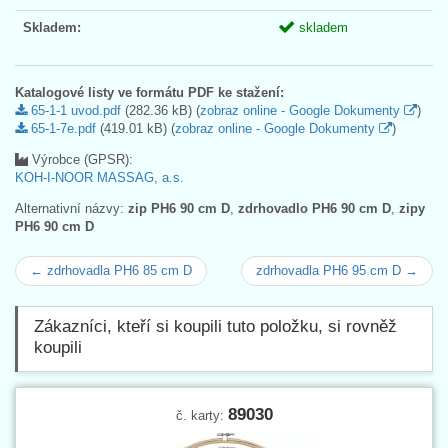
Skladem:
skladem
Katalogové listy ve formátu PDF ke stažení:
65-1-1 uvod.pdf
(282.36 kB) (
zobraz online - Google Dokumenty
)
65-1-7e.pdf
(419.01 kB) (
zobraz online - Google Dokumenty
)
Výrobce (GPSR):
KOH-I-NOOR MASSAG, a.s.
Alternativní názvy:
zip PH6 90 cm D
,
zdrhovadlo PH6 90 cm D
,
zipy
PH6 90 cm D
← zdrhovadla PH6 85 cm D
zdrhovadla PH6 95 cm D →
Zákazníci, kteří si koupili tuto položku, si rovněž
koupili
89030
č. karty: