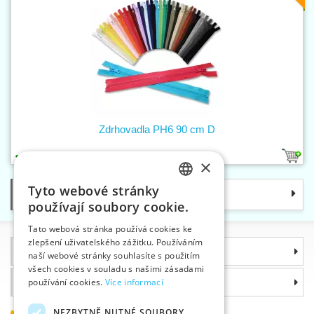
Zdrhovadla PH6 90 cm D
1
×
Tyto webové stránky
Kategorie
CZECH
používají soubory cookie.
SLOVAK
Tato webová stránka používá cookies ke
zlepšení uživatelského zážitku. Používáním
ENGLISH
Informace
naší webové stránky souhlasíte s použitím
GERMAN
všech cookies v souladu s našimi zásadami
Proč si zvolit právě nás
používání cookies.
Více informací
NEZBYTNĚ NUTNÉ SOUBORY