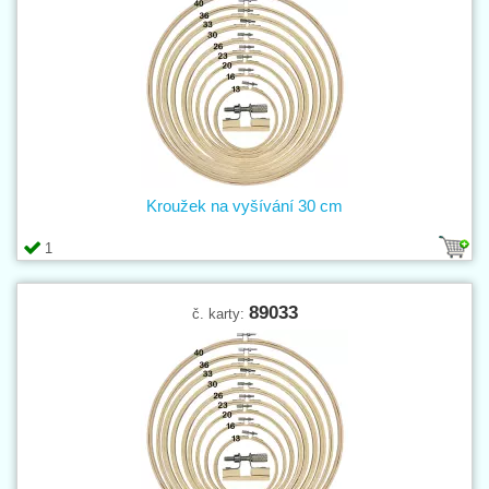
Kroužek na vyšívání 30 cm
1
89033
č. karty: