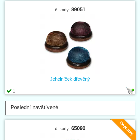
89051
č. karty:
Jehelníček dřevěný
1
Poslední navštívené
Doprodej
65090
č. karty: