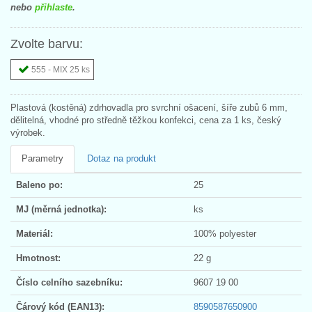
nebo
přihlaste
.
Zvolte barvu:
555 - MIX 25 ks
Plastová (kostěná) zdrhovadla pro svrchní ošacení, šíře zubů 6 mm,
dělitelná, vhodné pro středně těžkou konfekci, cena za 1 ks, český
výrobek.
Parametry
Dotaz na produkt
Baleno po:
25
MJ (měrná jednotka):
ks
Materiál:
100% polyester
Hmotnost:
22 g
Číslo celního sazebníku:
9607 19 00
Čárový kód (EAN13):
8590587650900