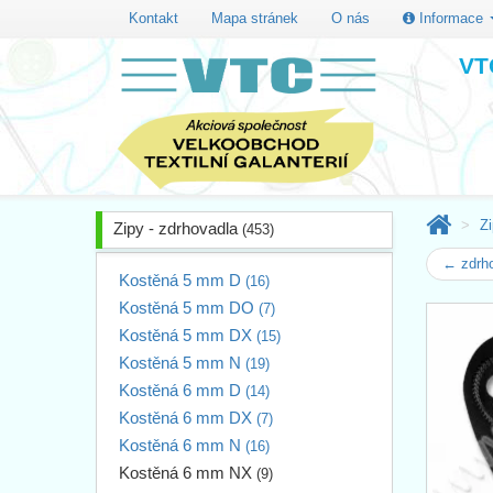
Kontakt
Mapa stránek
O nás
Informace
VTC
Zi
Zipy - zdrhovadla
(453)
← zdrh
Kostěná 5 mm D
(16)
Kostěná 5 mm DO
(7)
Kostěná 5 mm DX
(15)
Kostěná 5 mm N
(19)
Kostěná 6 mm D
(14)
Kostěná 6 mm DX
(7)
Kostěná 6 mm N
(16)
Kostěná 6 mm NX
(9)