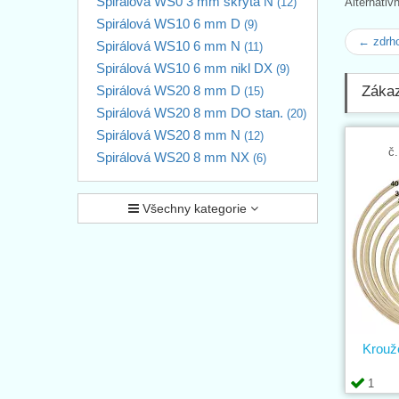
Spirálová WS0 3 mm skrytá N
(12)
Alternativ
Spirálová WS10 6 mm D
(9)
← zdrh
Spirálová WS10 6 mm N
(11)
Spirálová WS10 6 mm nikl DX
(9)
Spirálová WS20 8 mm D
Zákaz
(15)
Spirálová WS20 8 mm DO stan.
(20)
Spirálová WS20 8 mm N
(12)
č.
Spirálová WS20 8 mm NX
(6)
Všechny kategorie
Krouž
1