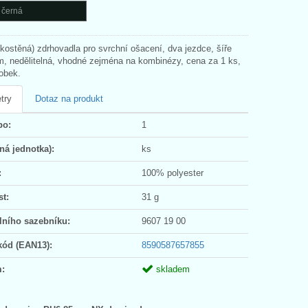
 černá
(kostěná) zdrhovadla pro svrchní ošacení, dva jezdce, šíře
, nedělitelná, vhodné zejména na kombinézy, cena za 1 ks,
obek.
try
Dotaz na produkt
po:
1
ná jednotka):
ks
:
100% polyester
t:
31 g
lního sazebníku:
9607 19 00
kód (EAN13):
8590587657855
:
skladem