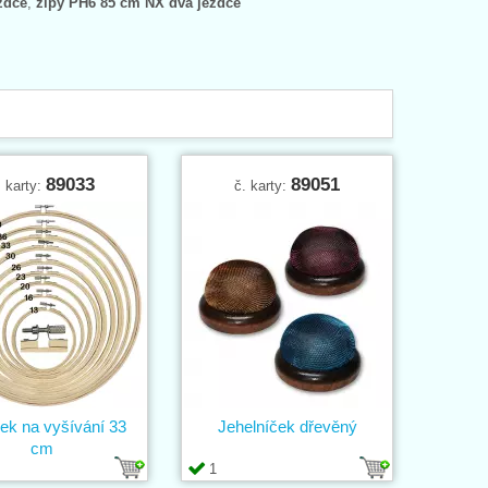
zdce
,
zipy PH6 85 cm NX dva jezdce
89033
89051
. karty:
č. karty:
ek na vyšívání 33
Jehelníček dřevěný
cm
1