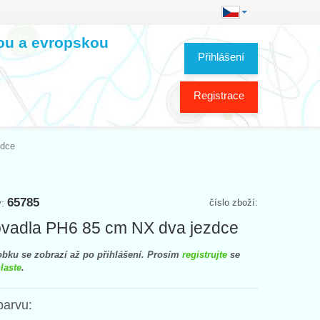
kou a evropskou
Přihlášení
Registrace
zdce
65785
číslo zboží:
y:
vadla PH6 85 cm NX dva jezdce
bku se zobrazí až po přihlášení. Prosím
registrujte
se
laste
.
barvu: