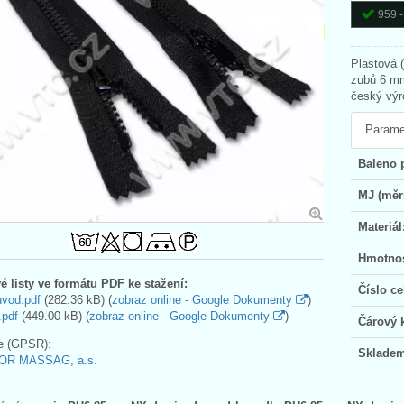
959 -
Plastová 
zubů 6 mm
český výr
Parame
Baleno 
MJ (měr
Materiál
Hmotnos
é listy ve formátu PDF ke stažení:
Číslo ce
uvod.pdf
(282.36 kB) (
zobraz online - Google Dokumenty
)
.pdf
(449.00 kB) (
zobraz online - Google Dokumenty
)
Čárový 
e (GPSR):
Skladem
OR MASSAG, a.s.