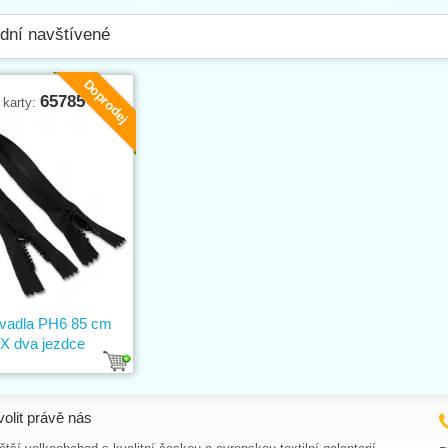
dní navštívené
Doprodej
65785
 karty:
vadla PH6 85 cm
X dva jezdce
volit právě nás