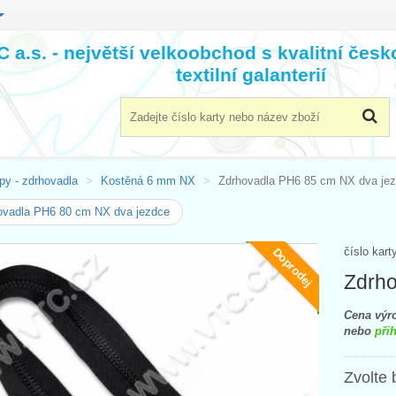
 a.s. - největší velkoobchod s kvalitní čes
textilní galanterií
py - zdrhovadla
Kostěná 6 mm NX
Zdrhovadla PH6 85 cm NX dva je
ovadla PH6 80 cm NX dva jezdce
číslo kart
Doprodej
Zdrho
Cena výro
nebo
přih
Zvolte 