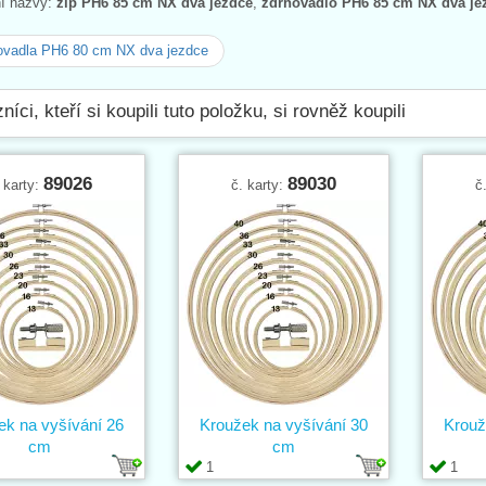
ní názvy:
zip PH6 85 cm NX dva jezdce
,
zdrhovadlo PH6 85 cm NX dva je
ovadla PH6 80 cm NX dva jezdce
níci, kteří si koupili tuto položku, si rovněž koupili
89026
89030
 karty:
č. karty:
č
ek na vyšívání 26
Kroužek na vyšívání 30
Krouž
cm
cm
1
1