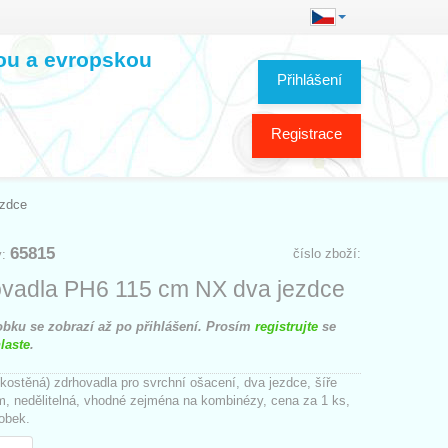
kou a evropskou
Přihlášení
Registrace
ezdce
65815
číslo zboží:
y:
vadla PH6 115 cm NX dva jezdce
bku se zobrazí až po přihlášení. Prosím
registrujte
se
laste
.
(kostěná) zdrhovadla pro svrchní ošacení, dva jezdce, šíře
, nedělitelná, vhodné zejména na kombinézy, cena za 1 ks,
obek.