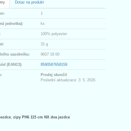
try
Dotaz na produkt
po:
1
ná jednotka):
ks
:
100% polyester
t:
31 g
lního sazebníku:
9607 19 00
kód (EAN13):
8590587658159
:
Prodej skončil
Poslední aktualizace: 3. 5. 2026
jezdce
,
zipy PH6 115 cm NX dva jezdce