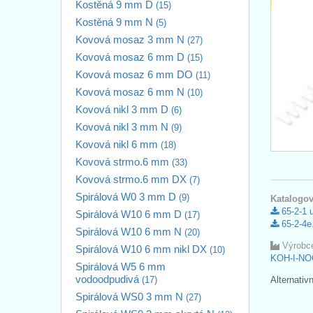
Kostěná 9 mm D
(15)
Kostěná 9 mm N
(5)
Kovová mosaz 3 mm N
(27)
Kovová mosaz 6 mm D
(15)
Kovová mosaz 6 mm DO
(11)
Kovová mosaz 6 mm N
(10)
Kovová nikl 3 mm D
(6)
Kovová nikl 3 mm N
(9)
Kovová nikl 6 mm
(18)
Kovová strmo.6 mm
(33)
Kovová strmo.6 mm DX
(7)
Spirálová W0 3 mm D
(9)
Katalogov
65-2-1 
Spirálová W10 6 mm D
(17)
65-2-4e
Spirálová W10 6 mm N
(20)
Výrobc
Spirálová W10 6 mm nikl DX
(10)
KOH-I-NO
Spirálová W5 6 mm
vodoodpudivá
(17)
Alternativ
Spirálová WS0 3 mm N
(27)