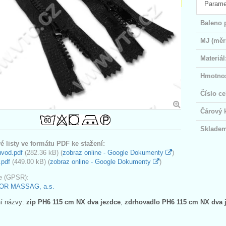
Parame
Baleno 
MJ (měr
Materiál
Hmotnos
Číslo ce
Čárový 
Skladem
é listy ve formátu PDF ke stažení:
uvod.pdf
(282.36 kB) (
zobraz online - Google Dokumenty
)
.pdf
(449.00 kB) (
zobraz online - Google Dokumenty
)
e (GPSR):
OR MASSAG, a.s.
ní názvy:
zip PH6 115 cm NX dva jezdce
,
zdrhovadlo PH6 115 cm NX dva 