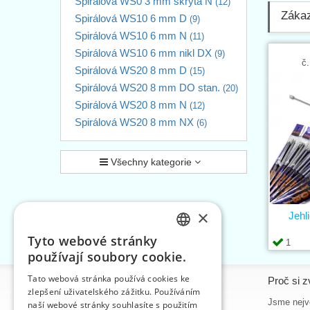
Spirálová WS0 3 mm skrytá N
(12)
Zákaz
Spirálová WS10 6 mm D
(9)
Spirálová WS10 6 mm N
(11)
Spirálová WS10 6 mm nikl DX
(9)
č.
Spirálová WS20 8 mm D
(15)
Spirálová WS20 8 mm DO stan.
(20)
Spirálová WS20 8 mm N
(12)
Spirálová WS20 8 mm NX
(6)
Všechny kategorie
×
Jehl
Tyto webové stránky
1
CZECH
používají soubory cookie.
SLOVAK
Tato webová stránka používá cookies ke
Informace
Proč si z
zlepšení uživatelského zážitku. Používáním
ENGLISH
Úvodní strana
Jsme nejvě
naší webové stránky souhlasíte s použitím