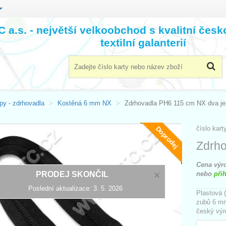
 a.s. - největší velkoobchod s kvalitní čes
textilní galanterií
py - zdrhovadla
Kostěná 6 mm NX
Zdrhovadla PH6 115 cm NX dva j
číslo kart
Doprodej
Zdrho
Cena výro
×
PRODEJ SKONČIL
nebo
přih
Poslední aktualizace: 3. 5. 2026
Plastová 
zubů 6 mm
český výr