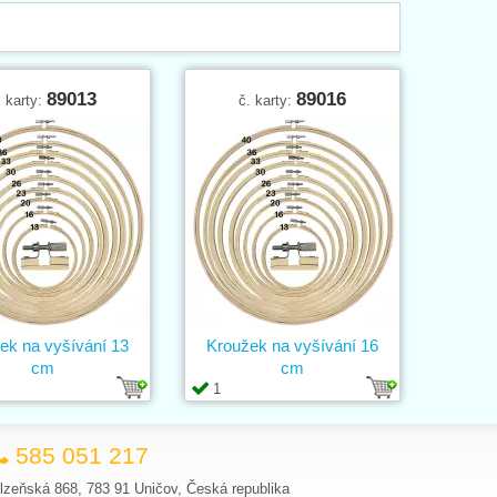
89013
89016
. karty:
č. karty:
ek na vyšívání 13
Kroužek na vyšívání 16
cm
cm
1
585 051 217
lzeňská 868, 783 91 Uničov, Česká republika