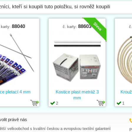
níci, kteří si koupili tuto položku, si rovněž koupili
Sleva
88040
88603
 karty:
č. karty:
č
ice pletací 4 mm
Kostice plast metráž 3
Krouž
mm
2
1
volit právě nás
tší velkoobchod s kvalitní českou a evropskou textilní galanterií
P