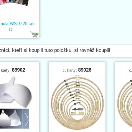
vadla WS10 25 cm
D
níci, kteří si koupili tuto položku, si rovněž koupili
88902
89026
 karty:
č. karty:
č