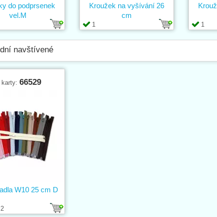
ky do podprsenek
Kroužek na vyšívání 26
Krouž
vel.M
cm
1
1
dní navštívené
66529
 karty:
adla W10 25 cm D
2