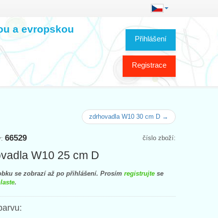
kou a evropskou
Přihlášení
Registrace
zdrhovadla W10 30 cm D →
66529
číslo zboží:
y:
ovadla W10 25 cm D
bku se zobrazí až po přihlášení. Prosím
registrujte
se
laste
.
barvu: