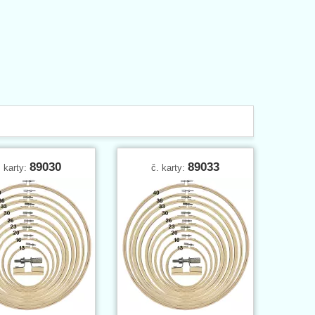
89030
89033
. karty:
č. karty: