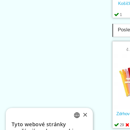
Košíč
1
Posle
č.
×
Zdrhov
Tyto webové stránky
29
CZECH