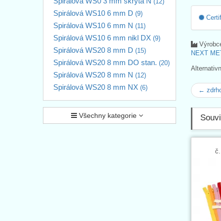
Spirálová WS0 3 mm skrytá N
(12)
Spirálová WS10 6 mm D
(9)
Certi
Spirálová WS10 6 mm N
(11)
Spirálová WS10 6 mm nikl DX
(9)
Výrobc
Spirálová WS20 8 mm D
(15)
NEXT MET
Spirálová WS20 8 mm DO stan.
(20)
Alternativ
Spirálová WS20 8 mm N
(12)
Spirálová WS20 8 mm NX
(6)
← zdrh
Všechny kategorie
Souvi
č.