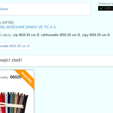
Oblíbené b
1000-
fikace
e (GPSR):
AL AKSESUAR SANAYI VE TIC.A.S
ní názvy:
zip W10 25 cm D
,
zdrhovadlo W10 25 cm D
,
zipy W10 25 cm D
ovadla W10 20 cm D
sející zboží
Doprodej
66029
 karty: