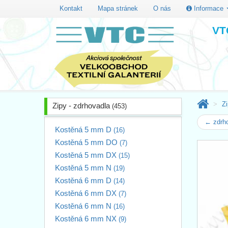
Kontakt
Mapa stránek
O nás
Informace
VTC
Zi
Zipy - zdrhovadla
(453)
← zdrh
Kostěná 5 mm D
(16)
Kostěná 5 mm DO
(7)
Kostěná 5 mm DX
(15)
Kostěná 5 mm N
(19)
Kostěná 6 mm D
(14)
Kostěná 6 mm DX
(7)
Kostěná 6 mm N
(16)
Kostěná 6 mm NX
(9)