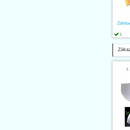
Zdrho
1
Zákaz
č.