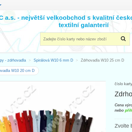
 a.s. - největší velkoobchod s kvalitní čes
textilní galanterií
py - zdrhovadla
Spirálová W10 6 mm D
Zdrhovadla W10 25 cm D
ovadla W10 20 cm D
číslo kart
Zdrh
Cena výro
nebo
přih
Zvolte 