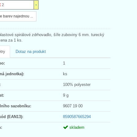
2
e barev najednou ...
plastové spirálové zdrhovadlo, šíře zuboviny 6 mm. turecký
cena za 1 ks.
try
Dotaz na produkt
po:
1
ná jednotka):
ks
:
100% polyester
t:
9 g
lního sazebníku:
9607 19 00
kód (EAN13):
8590587665294
:
skladem