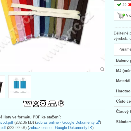
29
Víc
Dělitelné 
výrobek, 
Parame
Baleno 
MJ (měr
Materiál
Hmotnos
Číslo ce
Čárový 
é listy ve formátu PDF ke stažení:
Skladem
uvod.pdf
(282.36 kB) (
zobraz online - Google Dokumenty
)
.pdf
(323.99 kB) (
zobraz online - Google Dokumenty
)