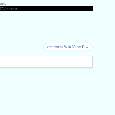
arvy:
2700 - černá
zdrhovadla W10 30 cm D →