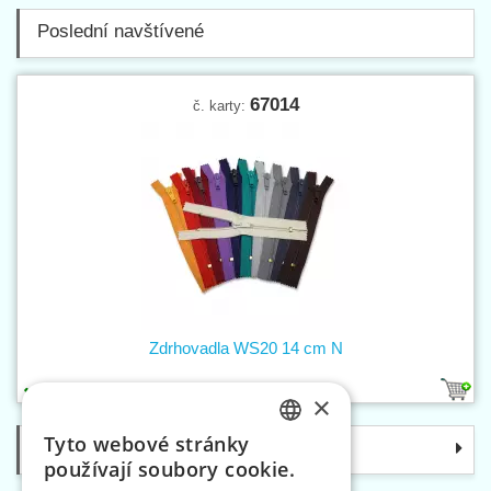
Poslední navštívené
67014
č. karty:
Zdrhovadla WS20 14 cm N
15
×
Tyto webové stránky
Kategorie
CZECH
používají soubory cookie.
SLOVAK