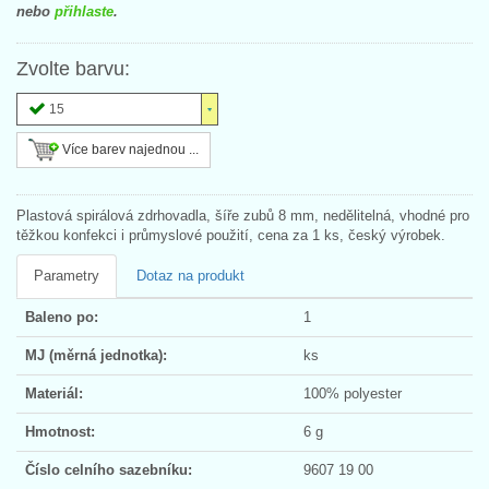
nebo
přihlaste
.
Zvolte barvu:
15
Více barev najednou ...
Plastová spirálová zdrhovadla, šíře zubů 8 mm, nedělitelná, vhodné pro
těžkou konfekci i průmyslové použití, cena za 1 ks, český výrobek.
Parametry
Dotaz na produkt
Baleno po:
1
MJ (měrná jednotka):
ks
Materiál:
100% polyester
Hmotnost:
6 g
Číslo celního sazebníku:
9607 19 00