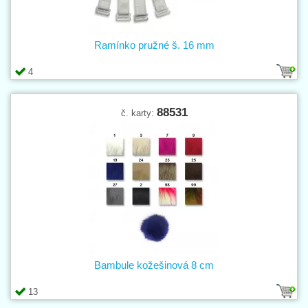
Ramínko pružné š. 16 mm
4
88531
č. karty:
Bambule kožešinová 8 cm
13