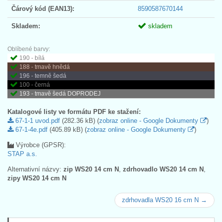
Čárový kód (EAN13):
8590587670144
Skladem:
skladem
Oblíbené barvy:
190 - bílá
188 - tmavě hnědá
196 - temně šedá
100 - černá
193 - tmavě šedá DOPRODEJ
Katalogové listy ve formátu PDF ke stažení:
67-1-1 uvod.pdf
(282.36 kB) (
zobraz online - Google Dokumenty
)
67-1-4e.pdf
(405.89 kB) (
zobraz online - Google Dokumenty
)
Výrobce (GPSR):
STAP a.s.
Alternativní názvy:
zip WS20 14 cm N
,
zdrhovadlo WS20 14 cm N
,
zipy WS20 14 cm N
zdrhovadla WS20 16 cm N →