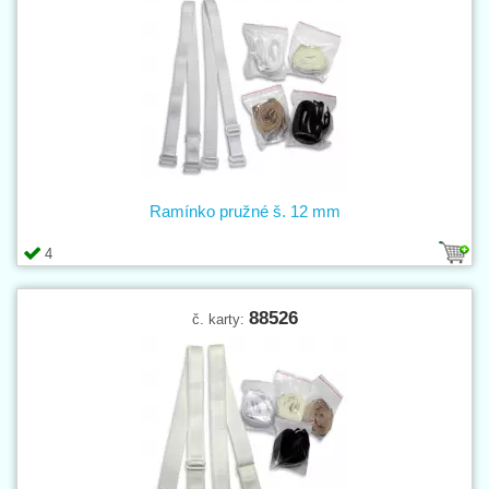
Ramínko pružné š. 12 mm
4
88526
č. karty: