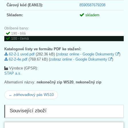
Čárový kód (EAN13):
8590587679208
Skladem:
skladem
Oblíbené barvy:
190 - bílá
100 - černá
Katalogové listy ve formátu PDF ke stažení:
62-2-1 uvod.pdf
(282.36 kB) (
zobraz online - Google Dokumenty
)
62-2-4e.pdf
(769.67 kB) (
zobraz online - Google Dokumenty
)
Výrobce (GPSR):
STAP a.s.
Alternativní názvy:
nekonečný zip WS20
,
nekonečný zip
← zdrhovadlový pás WS10
Související zboží