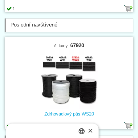
1
Poslední navštívené
67920
č. karty:
Zdrhovadlový pás WS20
2
×