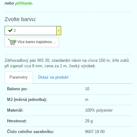
nebo
přihlaste
.
Zvolte barvu:
2
Více barev najednou ...
Zdrhovadlový pás WS 20, standardní návin na cívce 150 m, šíře zubů
při zapnutí cca 9 mm, cena za 1 m, český výrobek.
Parametry
Dotaz na produkt
Baleno po:
10
MJ (měrná jednotka):
m
Materiál:
100% polyester
Hmotnost:
29 g
Číslo celního sazebníku:
9607 19 00