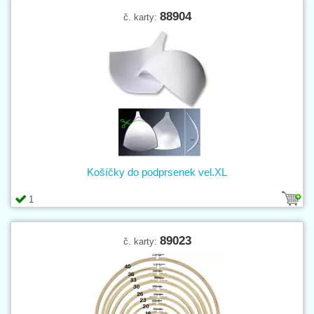
88904
č. karty:
Košíčky do podprsenek vel.XL
1
89023
č. karty: