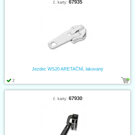
67935
č. karty:
Jezdec WS20 ARETAČNÍ, lakovaný
2
67930
č. karty: