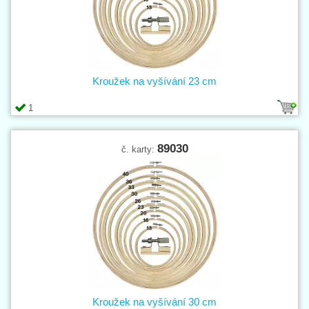
Kroužek na vyšívání 23 cm
1
89030
č. karty:
Kroužek na vyšívání 30 cm