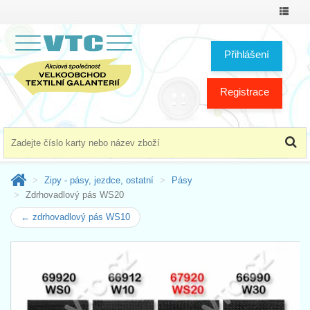
Přepno
menu
Přihlášení
Registrace
Zipy - pásy, jezdce, ostatní
Pásy
Zdrhovadlový pás WS20
← zdrhovadlový pás WS10