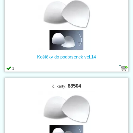
Košíčky do podprsenek vel.14
1
88504
č. karty: