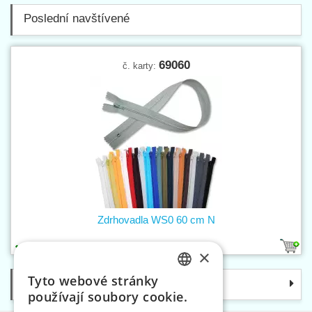
Poslední navštívené
69060
č. karty:
Zdrhovadla WS0 60 cm N
45
2
×
Tyto webové stránky
Kategorie
CZECH
používají soubory cookie.
SLOVAK