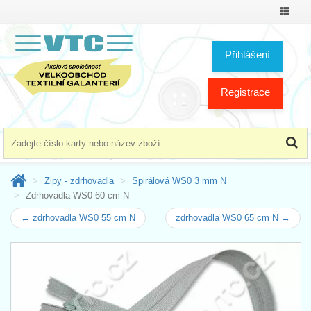
Přepno
menu
Přihlášení
Registrace
Zipy - zdrhovadla
Spirálová WS0 3 mm N
Zdrhovadla WS0 60 cm N
← zdrhovadla WS0 55 cm N
zdrhovadla WS0 65 cm N →