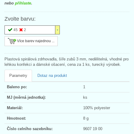
nebo
přihlaste
.
Zvolte barvu:
45
2
Více barev najednou ...
Plastová spirálová zdrhovadla, šíře zubů 3 mm, nedělitelná, vhodné pro
lehkou konfekci a dámské ošacení, cena za 1 ks, turecký výrobek.
Parametry
Dotaz na produkt
Baleno po:
1
MJ (měrná jednotka):
ks
Materiál:
100% polyester
Hmotnost:
8 g
Číslo celního sazebníku:
9607 19 00