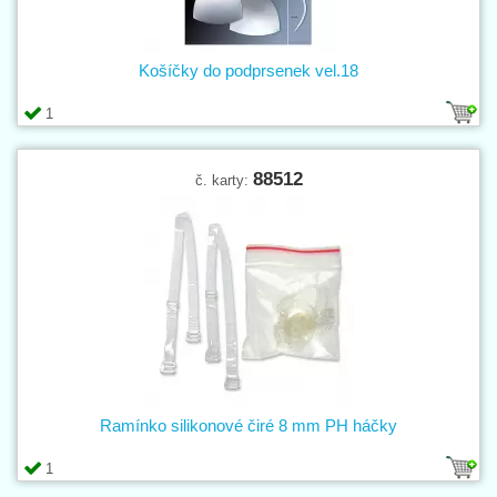
Košíčky do podprsenek vel.18
1
88512
č. karty:
Ramínko silikonové čiré 8 mm PH háčky
1