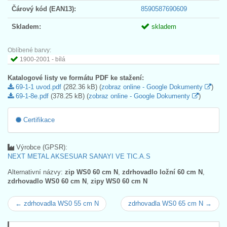
Čárový kód (EAN13):
8590587690609
Skladem:
skladem
Oblíbené barvy:
1900-2001 - bílá
Katalogové listy ve formátu PDF ke stažení:
69-1-1 uvod.pdf
(282.36 kB) (
zobraz online - Google Dokumenty
)
69-1-8e.pdf
(378.25 kB) (
zobraz online - Google Dokumenty
)
Certifikace
Výrobce (GPSR):
NEXT METAL AKSESUAR SANAYI VE TIC.A.S
Alternativní názvy:
zip WS0 60 cm N
,
zdrhovadlo ložní 60 cm N
,
zdrhovadlo WS0 60 cm N
,
zipy WS0 60 cm N
← zdrhovadla WS0 55 cm N
zdrhovadla WS0 65 cm N →