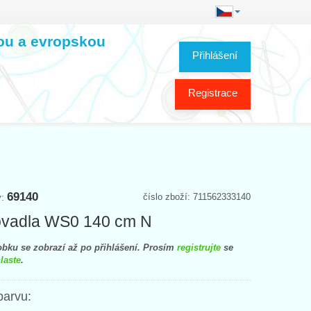
kou a evropskou
Přihlášení
Registrace
69140
číslo zboží: 711562333140
y:
ovadla WS0 140 cm N
bku se zobrazí až po přihlášení. Prosím
registrujte
se
laste
.
barvu: