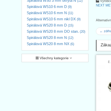
Spirálová WS0 3 mm skrytá N
(12)
Výrobc
NEXT MET
Spirálová WS10 6 mm D
(9)
Spirálová WS10 6 mm N
(11)
Spirálová WS10 6 mm nikl DX
(9)
Alternativ
Spirálová WS20 8 mm D
(15)
Spirálová WS20 8 mm DO stan.
← zdrh
(20)
Spirálová WS20 8 mm N
(12)
Spirálová WS20 8 mm NX
(6)
Zákaz
Všechny kategorie
č.