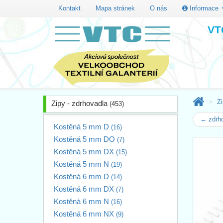
Kontakt
Mapa stránek
O nás
Informace
VTC
Zi
Zipy - zdrhovadla
(453)
← zdrh
Kostěná 5 mm D
(16)
Kostěná 5 mm DO
(7)
Kostěná 5 mm DX
(15)
Kostěná 5 mm N
(19)
Kostěná 6 mm D
(14)
Kostěná 6 mm DX
(7)
Kostěná 6 mm N
(16)
Kostěná 6 mm NX
(9)