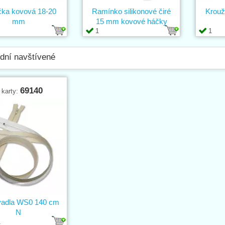
čka kovová 18-20
Ramínko silikonové čiré
Krouž
mm
15 mm kovové háčky
1
1
dní navštívené
69140
 karty:
vadla WS0 140 cm
N
1