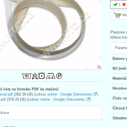
1
Víc
Plastová 
lehkou ko
Parame
Baleno 
MJ (měr
Materiál
Hmotnos
é listy ve formátu PDF ke stažení:
uvod.pdf
(282.36 kB) (
zobraz online - Google Dokumenty
)
Číslo ce
.pdf
(378.25 kB) (
zobraz online - Google Dokumenty
)
Čárový 
fikace
Skladem