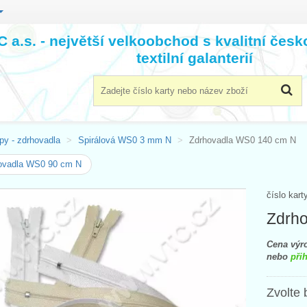
 a.s. - největší velkoobchod s kvalitní čes
textilní galanterií
py - zdrhovadla
Spirálová WS0 3 mm N
Zdrhovadla WS0 140 cm N
ovadla WS0 90 cm N
číslo kart
Zdrh
Cena výro
nebo
přih
Zvolte 