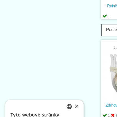
Rolni
1
Posle
č.
×
Zdrho
Tyto webové stránky
1
CZECH