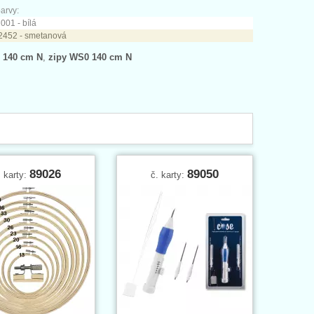
arvy:
001 - bílá
2452 - smetanová
 140 cm N
,
zipy WS0 140 cm N
89026
89050
. karty:
č. karty: