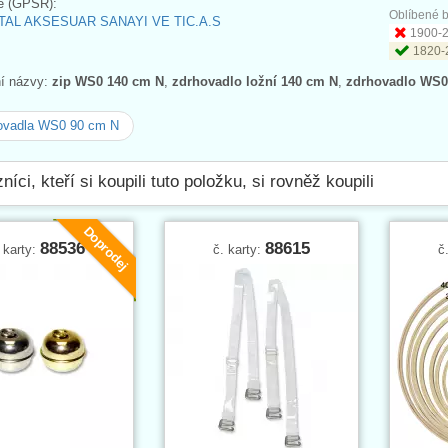
e (GPSR):
Oblíbené b
AL AKSESUAR SANAYI VE TIC.A.S
1900-2
1820-
ní názvy:
zip WS0 140 cm N
,
zdrhovadlo ložní 140 cm N
,
zdrhovadlo WS0
ovadla WS0 90 cm N
níci, kteří si koupili tuto položku, si rovněž koupili
Doprodej
88536
88615
 karty:
č. karty:
č