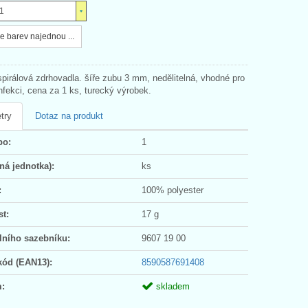
1
e barev najednou ...
spirálová zdrhovadla. šíře zubu 3 mm, nedělitelná, vhodné pro
nfekci, cena za 1 ks, turecký výrobek.
try
Dotaz na produkt
po:
1
ná jednotka):
ks
:
100% polyester
t:
17 g
lního sazebníku:
9607 19 00
kód (EAN13):
8590587691408
:
skladem