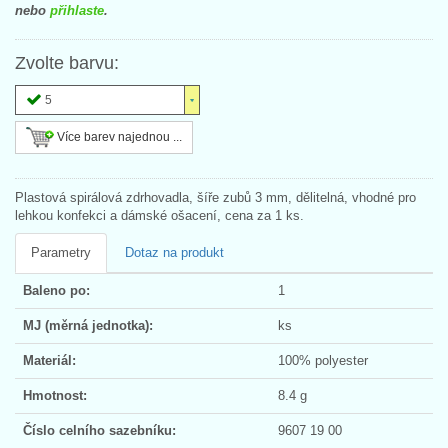
nebo
přihlaste
.
Zvolte barvu:
5
Více barev najednou ...
Plastová spirálová zdrhovadla, šíře zubů 3 mm, dělitelná, vhodné pro
lehkou konfekci a dámské ošacení, cena za 1 ks.
Parametry
Dotaz na produkt
Baleno po:
1
MJ (měrná jednotka):
ks
Materiál:
100% polyester
Hmotnost:
8.4 g
Číslo celního sazebníku:
9607 19 00