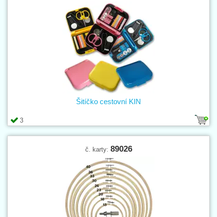
Šitíčko cestovní KIN
3
89026
č. karty: