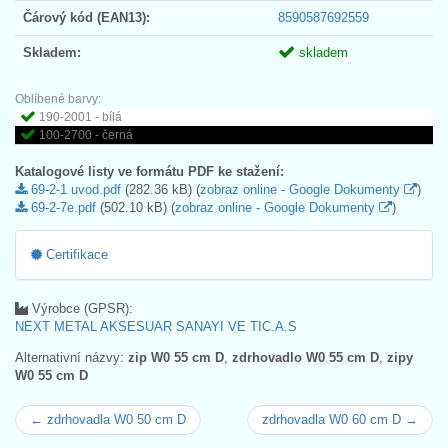
Čárový kód (EAN13):
8590587692559
Skladem:
skladem
Oblíbené barvy:
190-2001 - bílá
100-2700 - černá
Katalogové listy ve formátu PDF ke stažení:
69-2-1 uvod.pdf
(282.36 kB) (
zobraz online - Google Dokumenty
)
69-2-7e.pdf
(502.10 kB) (
zobraz online - Google Dokumenty
)
Certifikace
Výrobce (GPSR):
NEXT METAL AKSESUAR SANAYI VE TIC.A.S
Alternativní názvy:
zip W0 55 cm D
,
zdrhovadlo W0 55 cm D
,
zipy
W0 55 cm D
← zdrhovadla W0 50 cm D
zdrhovadla W0 60 cm D →