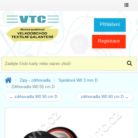
Přepno
menu
Přihlášení
Registrace
Zipy - zdrhovadla
Spirálová W0 3 mm D
Zdrhovadla W0 55 cm D
← zdrhovadla W0 50 cm D
zdrhovadla W0 60 cm D →