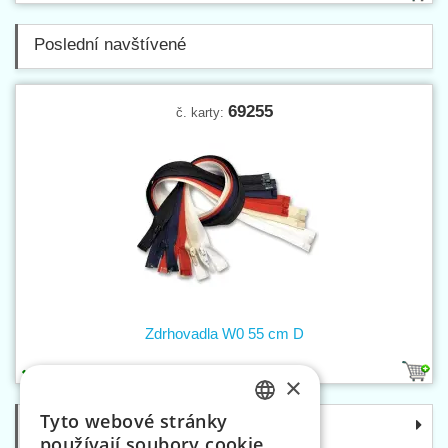
Poslední navštívené
69255
č. karty:
Zdrhovadla W0 55 cm D
5
×
Tyto webové stránky
Kategorie
CZECH
používají soubory cookie.