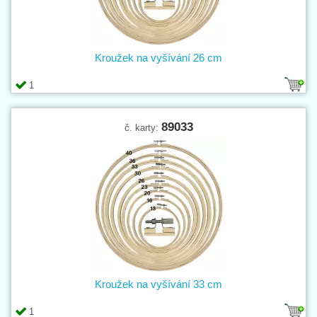
Kroužek na vyšívání 26 cm
1
89033
č. karty:
Kroužek na vyšívání 33 cm
1