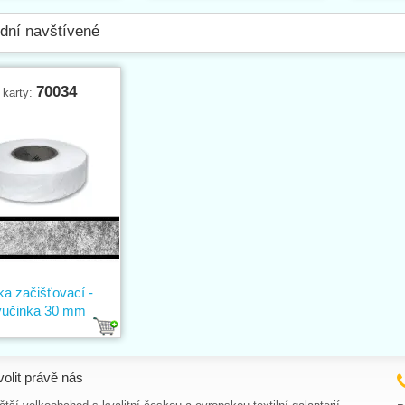
dní navštívené
70034
 karty:
a začišťovací -
vučinka 30 mm
volit právě nás