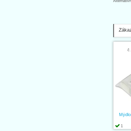
Alternativ
Zákaz
č.
Mýdlo
1