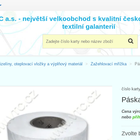
 a.s. - největší velkoobchod s kvalitní čes
textilní galanterií
izelíny, oteplovací vložky a výplňový materiál
Zažehlovací mřížka
Pá
číslo kart
Páska
Cena výro
nebo
přih
Zvolte 