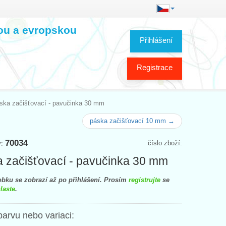
kou a evropskou
Přihlášení
Registrace
ska začišťovací - pavučinka 30 mm
páska začišťovací 10 mm →
70034
číslo zboží:
y:
 začišťovací - pavučinka 30 mm
bku se zobrazí až po přihlášení. Prosím
registrujte
se
laste
.
barvu nebo variaci: