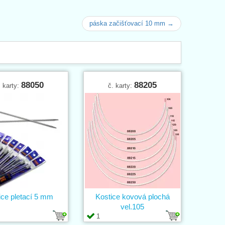
páska začišťovací 10 mm →
88050
88205
. karty:
č. karty:
ice pletací 5 mm
Kostice kovová plochá
vel.105
1