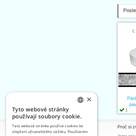
Posle
č.
×
Pásk
pa
Tyto webové stránky
1
CZECH
používají soubory cookie.
SLOVAK
Tato webová stránka používá cookies ke
Informace
Proč si z
zlepšení uživatelského zážitku. Používáním
ENGLISH