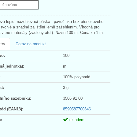
definována
vá lepicí nažehlovací páska - pavučinka bez přenosového
o rychlé a snadné zajištění lemů zažehlením. Vhodná pro
svitné materiály (záclony atd.). Návin 100 m. Cena za 1 m.
try
Dotaz na produkt
po:
100
ná jednotka):
m
:
100% polyamid
t:
3 g
lního sazebníku:
3506 91 00
kód (EAN13):
8590587700346
:
skladem