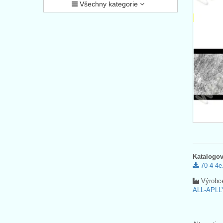
Všechny kategorie
Katalogov
70-4-4e
Výrobc
ALL-APLLY