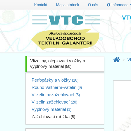
Kontakt
Mapa stránek
O nás
Informace
VTC
Vl
Vlizelíny, oteplovací vložky a
výplňový materiál
(50)
Perfopásky a vložky
(10)
Rouno Valtherm-vatelín
(9)
Vlizelín nezažehlovací
(5)
Vlizelín zažehlovací
(20)
Výplňový materiál
(1)
Zažehlovací mřížka
(5)