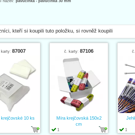
ní název:
pavučinka - pavučinka 30 mm
níci, kteří si koupili tuto položku, si rovněž koupili
87007
87106
 karty:
č. karty:
č
 krejčovské 10 ks
Míra krejčovská 150x2
Jehl
cm
1
1