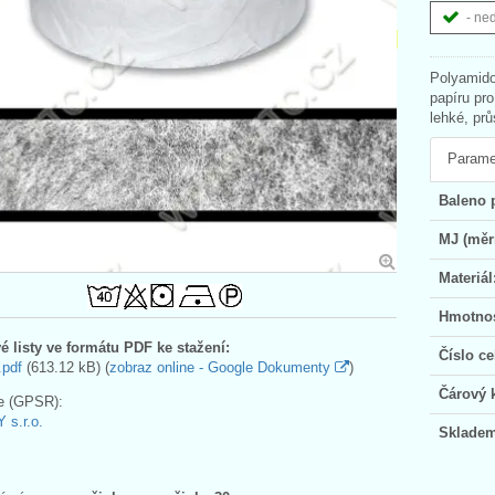
- ne
Polyamido
papíru pr
lehké, prů
Parame
Baleno 
MJ (měr
Materiál
Hmotnos
é listy ve formátu PDF ke stažení:
Číslo ce
.pdf
(613.12 kB) (
zobraz online - Google Dokumenty
)
Čárový 
e (GPSR):
 s.r.o.
Skladem