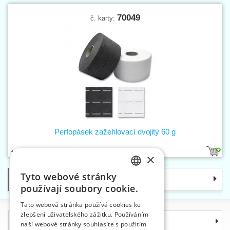
70049
č. karty:
Perfopásek zažehlovací dvojitý 60 g
2
×
Tyto webové stránky
Kategorie
CZECH
používají soubory cookie.
SLOVAK
Tato webová stránka používá cookies ke
zlepšení uživatelského zážitku. Používáním
ENGLISH
Informace
naší webové stránky souhlasíte s použitím