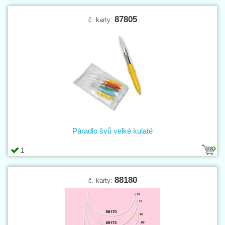
87805
č. karty:
Páradlo švů velké kulaté
1
88180
č. karty: