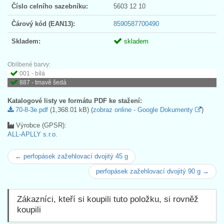
Číslo celního sazebníku:
5603 12 10
Čárový kód (EAN13):
8590587700490
Skladem:
skladem
Oblíbené barvy:
001 - bílá
887 - tmavě šedá
Katalogové listy ve formátu PDF ke stažení:
70-8-3e.pdf
(1,368.01 kB) (
zobraz online - Google Dokumenty
)
Výrobce (GPSR):
ALL-APLLY s.r.o.
← perfopásek zažehlovací dvojitý 45 g
perfopásek zažehlovací dvojitý 90 g →
Zákazníci, kteří si koupili tuto položku, si rovněž
koupili