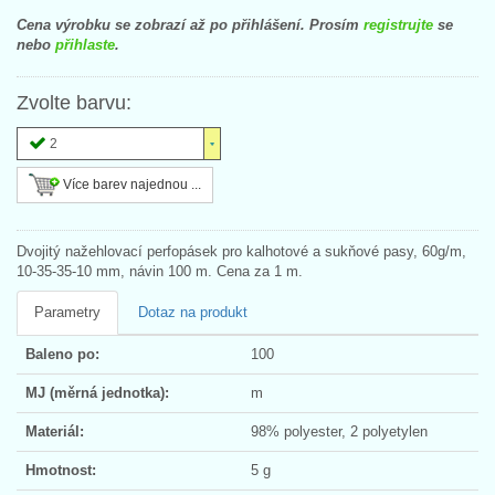
Cena výrobku se zobrazí až po přihlášení. Prosím
registrujte
se
nebo
přihlaste
.
Zvolte barvu:
2
Více barev najednou ...
Dvojitý nažehlovací perfopásek pro kalhotové a sukňové pasy, 60g/m,
10-35-35-10 mm, návin 100 m. Cena za 1 m.
Parametry
Dotaz na produkt
Baleno po:
100
MJ (měrná jednotka):
m
Materiál:
98% polyester, 2 polyetylen
Hmotnost:
5 g