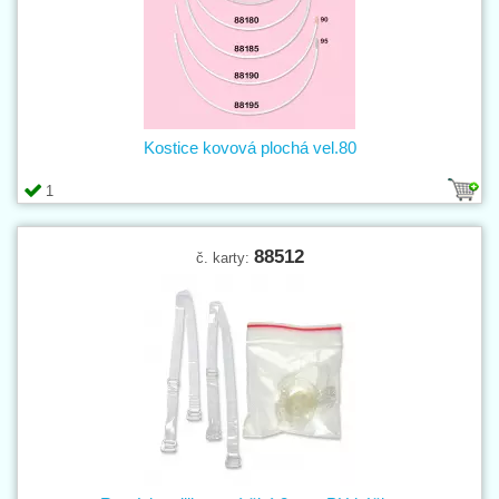
Kostice kovová plochá vel.80
1
88512
č. karty: