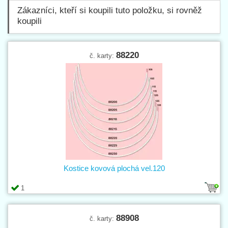
Zákazníci, kteří si koupili tuto položku, si rovněž
koupili
88220
č. karty:
Kostice kovová plochá vel.120
1
88908
č. karty: