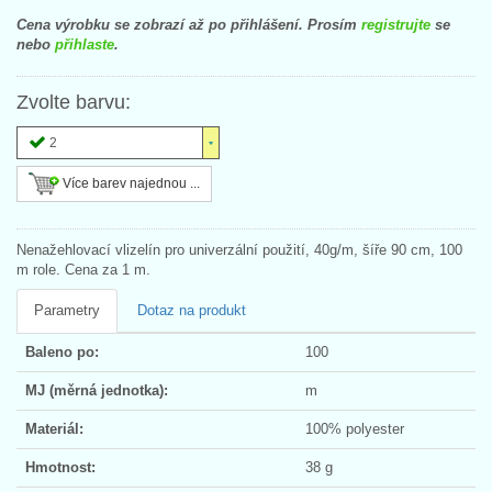
Cena výrobku se zobrazí až po přihlášení. Prosím
registrujte
se
nebo
přihlaste
.
Zvolte barvu:
2
Více barev najednou ...
Nenažehlovací vlizelín pro univerzální použití, 40g/m, šíře 90 cm, 100
m role. Cena za 1 m.
Parametry
Dotaz na produkt
Baleno po:
100
MJ (měrná jednotka):
m
Materiál:
100% polyester
Hmotnost:
38 g