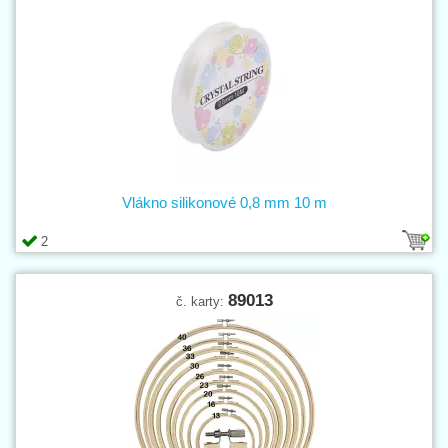
Vlákno silikonové 0,8 mm 10 m
2
89013
č. karty: