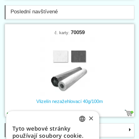
Poslední navštívené
70059
č. karty:
Vlizelín nezažehlovací 40g/100m
2
×
Tyto webové stránky
Kategorie
CZECH
používají soubory cookie.