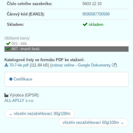
Číslo celního sazebníku:
5603 12 10
Čárový kód (EAN13):
8590587700599
Skladem:
skladem
Oblíbené barvy:
001 - bílá
887 - tmavě šedá
Katalogové listy ve formátu PDF ke stažení:
70-7-4e.pdf
(111.84 kB) (
zobraz online - Google Dokumenty
)
Certifikace
Výrobce (GPSR):
ALL-APLLY s.r.o.
← vlizelín nezažehlovací 30g/100m
vlizelín nezažehlovací 60g/100m →