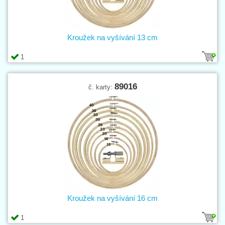
Kroužek na vyšívání 13 cm
1
89016
č. karty:
Kroužek na vyšívání 16 cm
1