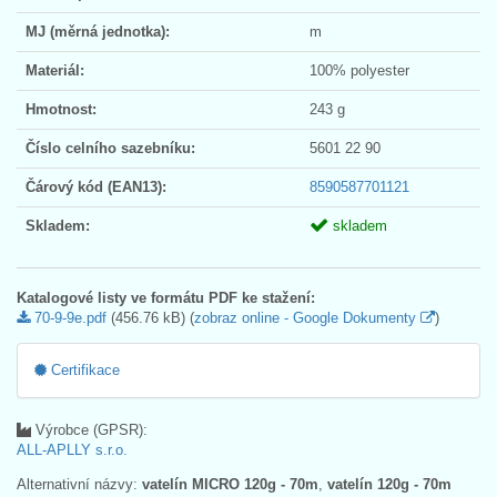
MJ (měrná jednotka):
m
Materiál:
100% polyester
Hmotnost:
243 g
Číslo celního sazebníku:
5601 22 90
Čárový kód (EAN13):
8590587701121
Skladem:
skladem
Katalogové listy ve formátu PDF ke stažení:
70-9-9e.pdf
(456.76 kB) (
zobraz online - Google Dokumenty
)
Certifikace
Výrobce (GPSR):
ALL-APLLY s.r.o.
Alternativní názvy:
vatelín MICRO 120g - 70m
,
vatelín 120g - 70m