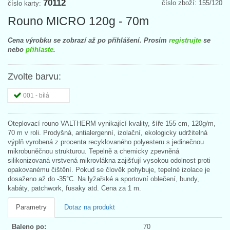
70112
číslo zboží: 155/120
číslo karty:
Rouno MICRO 120g - 70m
Cena výrobku se zobrazí až po přihlášení. Prosím
registrujte
se
nebo
přihlaste
.
Zvolte barvu:
001 - bílá
Oteplovací rouno VALTHERM vynikající kvality, šíře 155 cm, 120g/m,
70 m v roli. Prodyšná, antialergenní, izolační, ekologicky udržitelná
výplň vyrobená z procenta recyklovaného polyesteru s jedinečnou
mikrobuněčnou strukturou. Tepelně a chemicky zpevněná
silikonizovaná vrstvená mikrovlákna zajišťují vysokou odolnost proti
opakovanému čištění. Pokud se člověk pohybuje, tepelné izolace je
dosaženo až do -35°C. Na lyžařské a sportovní oblečení, bundy,
kabáty, patchwork, fusaky atd. Cena za 1 m.
Parametry
Dotaz na produkt
Baleno po:
70