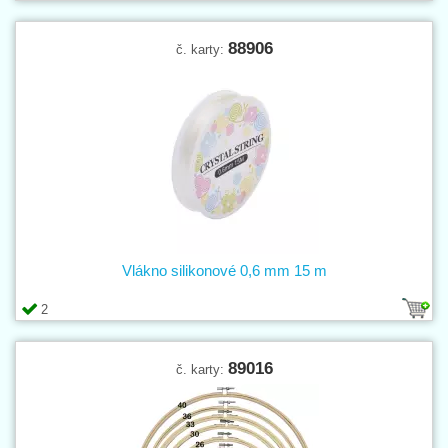
88906
č. karty:
Vlákno silikonové 0,6 mm 15 m
2
89016
č. karty: