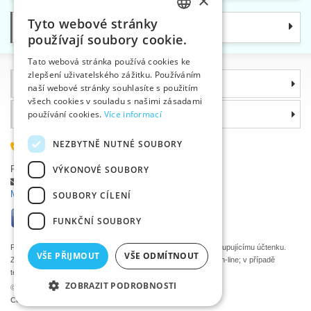
×
Tyto webové stránky
Kategorie
CZECH
používají soubory cookie.
SLOVAK
Tato webová stránka používá cookies ke
zlepšení uživatelského zážitku. Používáním
ENGLISH
Informace
naší webové stránky souhlasíte s použitím
GERMAN
všech cookies v souladu s našimi zásadami
Proč si zvolit právě nás
používání cookies.
Více informací
NEZBYTNĚ NUTNÉ SOUBORY
585 051 217
Plzeňská 868, 783 91 Uničov, Česká republika
VÝKONOVÉ SOUBORY
Položit dotaz
|
Nahlásit chybu
Máte problémy s přihlášením ?
SOUBORY CÍLENÍ
FUNKČNÍ SOUBORY
Podle zákona o evidenci tržeb je prodávající povinen vystavit kupujícímu účtenku.
VŠE PŘIJMOUT
VŠE ODMÍTNOUT
Zároveň je povinen zaevidovat přijatou tržbu u správce daně on-line; v případě
technického výpadku pak nejpozději do 48 hodin.
ZOBRAZIT PODROBNOSTI
©2026 Velkoobchod textilní galanterie VTC a.s., Uničov
Ceny se zobrazí po přihlášení.