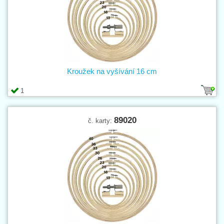
Kroužek na vyšívání 16 cm
1
89020
č. karty: