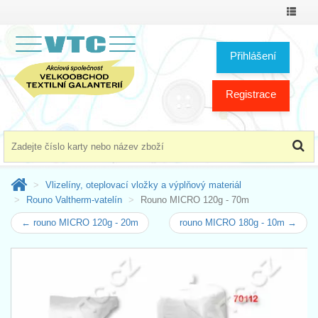
Přepno
menu
Přihlášení
Registrace
Vlizelíny, oteplovací vložky a výplňový materiál
Rouno Valtherm-vatelín
Rouno MICRO 120g - 70m
← rouno MICRO 120g - 20m
rouno MICRO 180g - 10m →