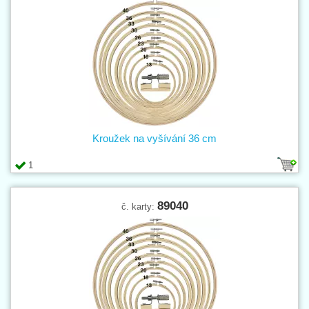
Kroužek na vyšívání 36 cm
1
89040
č. karty: