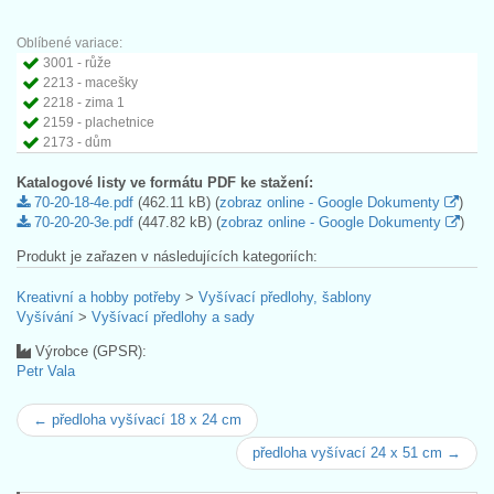
Oblíbené variace:
3001 - růže
2213 - macešky
2218 - zima 1
2159 - plachetnice
2173 - dům
Katalogové listy ve formátu PDF ke stažení:
70-20-18-4e.pdf
(462.11 kB) (
zobraz online - Google Dokumenty
)
70-20-20-3e.pdf
(447.82 kB) (
zobraz online - Google Dokumenty
)
Produkt je zařazen v následujících kategoriích:
Kreativní a hobby potřeby
>
Vyšívací předlohy, šablony
Vyšívání
>
Vyšívací předlohy a sady
Výrobce (GPSR):
Petr Vala
← předloha vyšívací 18 x 24 cm
předloha vyšívací 24 x 51 cm →