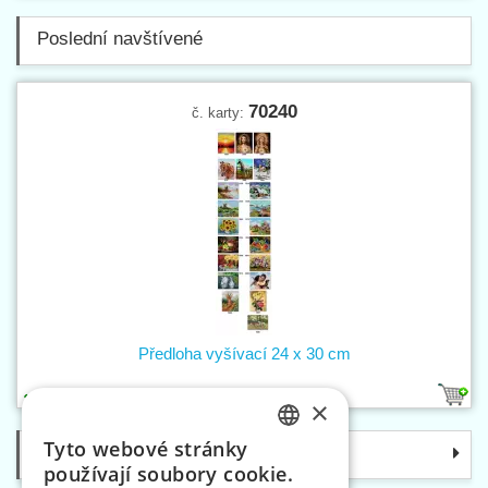
Poslední navštívené
70240
č. karty:
Předloha vyšívací 24 x 30 cm
20
×
Tyto webové stránky
Kategorie
CZECH
používají soubory cookie.