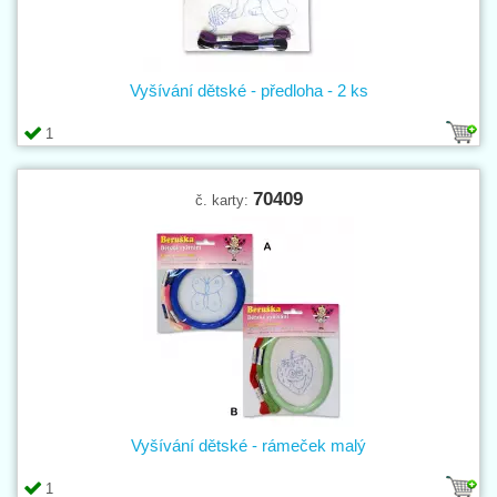
Vyšívání dětské - předloha - 2 ks
1
70409
č. karty:
Vyšívání dětské - rámeček malý
1