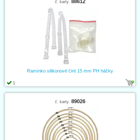
88612
č. karty:
Ramínko silikonové čiré 15 mm PH háčky
1
89026
č. karty: