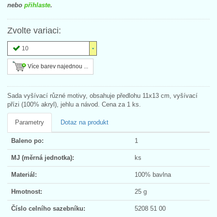
nebo
přihlaste
.
Zvolte variaci:
10
Více barev najednou ...
Sada vyšívací různé motivy, obsahuje předlohu 11x13 cm, vyšívací
přízi (100% akryl), jehlu a návod. Cena za 1 ks.
Parametry
Dotaz na produkt
Baleno po:
1
MJ (měrná jednotka):
ks
Materiál:
100% bavlna
Hmotnost:
25 g
Číslo celního sazebníku:
5208 51 00