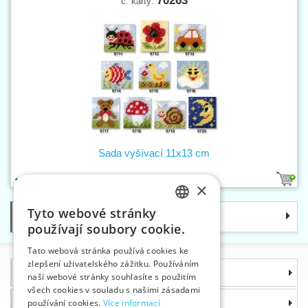
70263
č. karty:
Sada vyšívací 11x13 cm
10
×
Tyto webové stránky
Kategorie
CZECH
používají soubory cookie.
SLOVAK
Tato webová stránka používá cookies ke
zlepšení uživatelského zážitku. Používáním
ENGLISH
Informace
naší webové stránky souhlasíte s použitím
GERMAN
všech cookies v souladu s našimi zásadami
Proč si zvolit právě nás
používání cookies.
Více informací