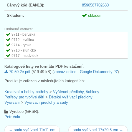
Čárový kód (EAN13):
8590587702630
Skladem:
skladem
Oblíbené variace:
9711 - beruška
9712 - květina
9714 - rybka
9716 - sluníčko
9717 - medvídek
Katalogové listy ve formátu PDF ke stažení:
70-50-2e.pdf
(519.49 kB) (
zobraz online - Google Dokumenty
)
Produkt je zařazen v následujících kategoriích:
Kreativní a hobby potřeby
>
Vyšívací předlohy, šablony
Potřeby pro tvořivé děti
>
Dětské vyšívací předlohy
Vyšívání
>
Vyšívací předlohy a sady
Výrobce (GPSR):
Petr Vala
← sada vyšívací 11x11 cm
sada vyšívací 17x20,5 cm →