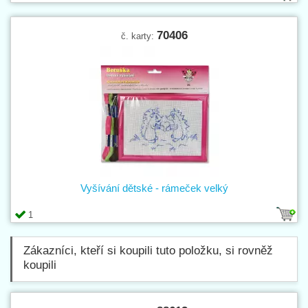
70406
č. karty:
Vyšívání dětské - rámeček velký
1
Zákazníci, kteří si koupili tuto položku, si rovněž
koupili