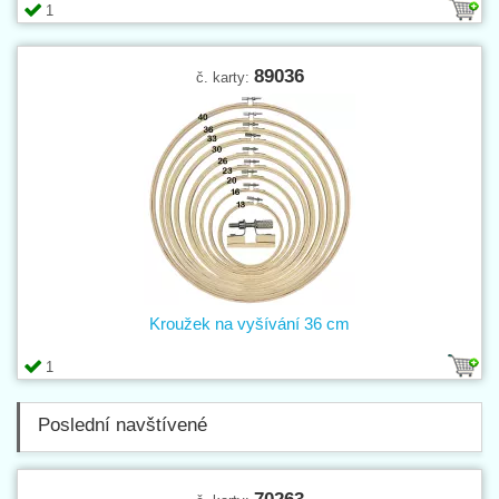
1
89036
č. karty:
Kroužek na vyšívání 36 cm
1
Poslední navštívené