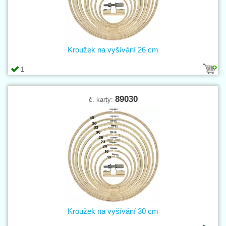
Kroužek na vyšívání 26 cm
1
89030
č. karty:
Kroužek na vyšívání 30 cm