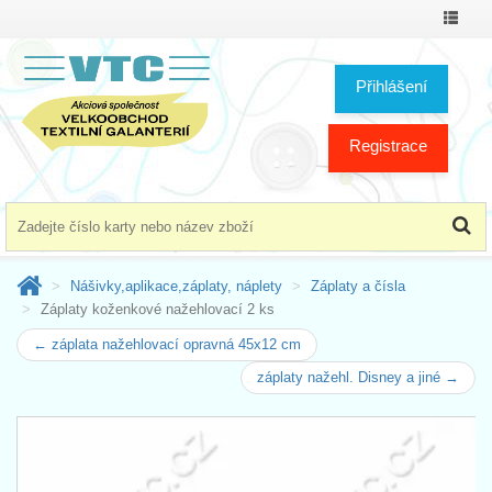
Přepno
menu
Přihlášení
Registrace
Nášivky,aplikace,záplaty, náplety
Záplaty a čísla
Záplaty koženkové nažehlovací 2 ks
← záplata nažehlovací opravná 45x12 cm
záplaty nažehl. Disney a jiné →