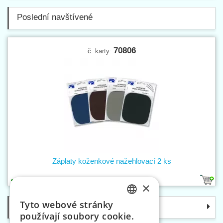
Poslední navštívené
70806
č. karty:
Záplaty koženkové nažehlovací 2 ks
4
×
Tyto webové stránky
Kategorie
CZECH
používají soubory cookie.