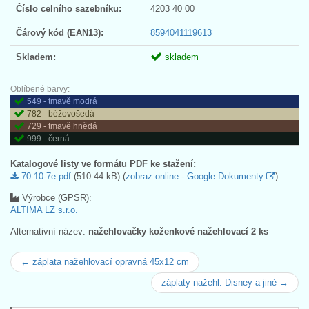
Číslo celního sazebníku:
4203 40 00
Čárový kód (EAN13):
8594041119613
Skladem:
skladem
Oblíbené barvy:
549 - tmavě modrá
782 - béžovošedá
729 - tmavě hnědá
999 - černá
Katalogové listy ve formátu PDF ke stažení:
70-10-7e.pdf
(510.44 kB) (
zobraz online - Google Dokumenty
)
Výrobce (GPSR):
ALTIMA LZ s.r.o.
Alternativní název:
nažehlovačky koženkové nažehlovací 2 ks
← záplata nažehlovací opravná 45x12 cm
záplaty nažehl. Disney a jiné →