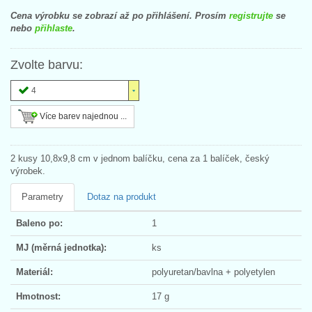
Cena výrobku se zobrazí až po přihlášení. Prosím
registrujte
se
nebo
přihlaste
.
Zvolte barvu:
4
Více barev najednou ...
2 kusy 10,8x9,8 cm v jednom balíčku, cena za 1 balíček, český
výrobek.
Parametry
Dotaz na produkt
Baleno po:
1
MJ (měrná jednotka):
ks
Materiál:
polyuretan/bavlna + polyetylen
Hmotnost:
17 g