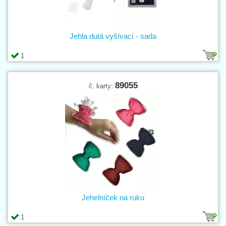
Jehla dutá vyšívací - sada
1
89055
č. karty:
Jehelníček na ruku
1