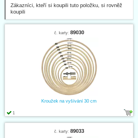
Zákazníci, kteří si koupili tuto položku, si rovněž
koupili
89030
č. karty:
Kroužek na vyšívání 30 cm
1
89033
č. karty: