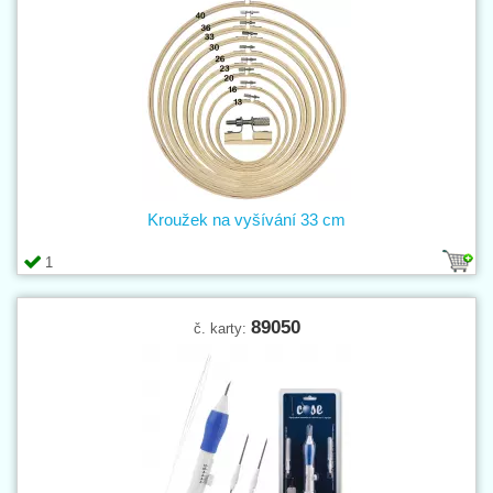
Kroužek na vyšívání 33 cm
1
89050
č. karty: