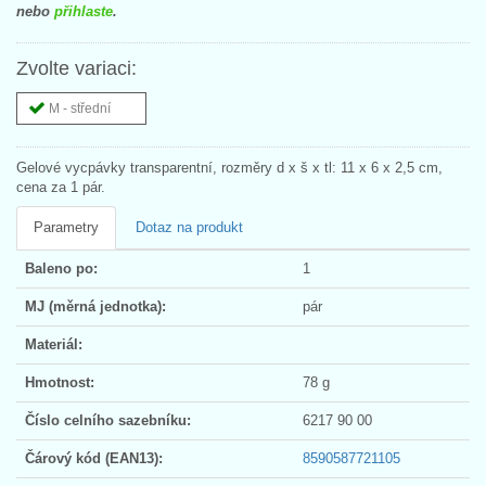
nebo
přihlaste
.
Zvolte variaci:
M - střední
Gelové vycpávky transparentní, rozměry d x š x tl: 11 x 6 x 2,5 cm,
cena za 1 pár.
Parametry
Dotaz na produkt
Baleno po:
1
MJ (měrná jednotka):
pár
Materiál:
Hmotnost:
78 g
Číslo celního sazebníku:
6217 90 00
Čárový kód (EAN13):
8590587721105