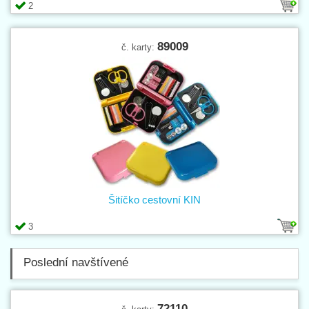
2
89009
č. karty:
Šitíčko cestovní KIN
3
Poslední navštívené
72110