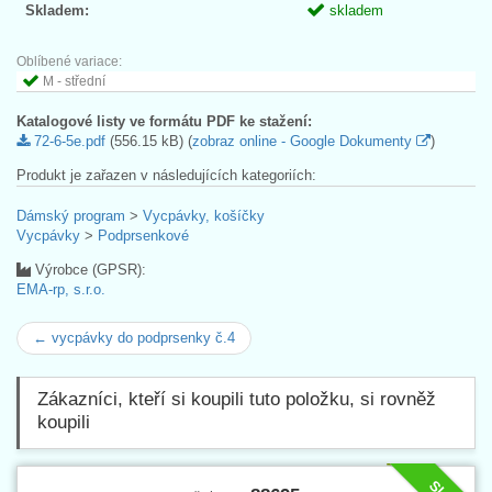
Skladem:
skladem
Oblíbené variace:
M - střední
Katalogové listy ve formátu PDF ke stažení:
72-6-5e.pdf
(556.15 kB) (
zobraz online - Google Dokumenty
)
Produkt je zařazen v následujících kategoriích:
Dámský program
>
Vycpávky, košíčky
Vycpávky
>
Podprsenkové
Výrobce (GPSR):
EMA-rp, s.r.o.
← vycpávky do podprsenky č.4
Zákazníci, kteří si koupili tuto položku, si rovněž
koupili