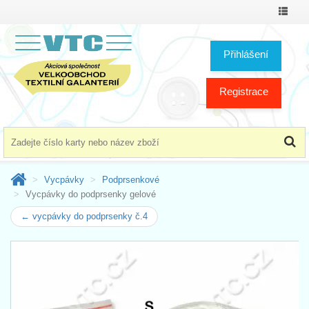
Přepno
menu
Přihlášení
Registrace
Vycpávky
Podprsenkové
Vycpávky do podprsenky gelové
← vycpávky do podprsenky č.4