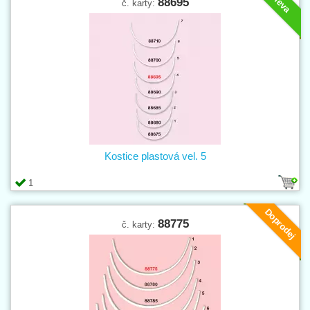
Sleva
88695
č. karty:
Kostice plastová vel. 5
1
Doprodej
88775
č. karty: