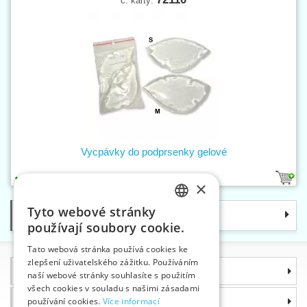
č. karty:
Vycpávky do podprsenky gelové
1
×
Tyto webové stránky
Kategorie
CZECH
používají soubory cookie.
SLOVAK
Tato webová stránka používá cookies ke
zlepšení uživatelského zážitku. Používáním
ENGLISH
Informace
naší webové stránky souhlasíte s použitím
GERMAN
všech cookies v souladu s našimi zásadami
Proč si zvolit právě nás
používání cookies.
Více informací