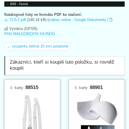
999 - černá
Katalogové listy ve formátu PDF ke stažení:
72-5-2.pdf
(140.16 kB) (
zobraz online - Google Dokumenty
)
Výrobce (GPSR):
PHU MAŁGORZATA SAJNÓG
← vycpávky běžné 10 mm potažené
Zákazníci, kteří si koupili tuto položku, si rovněž
koupili
88515
88901
č. karty:
č. karty: