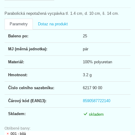
Parabolická nepotažená vycpávka tl. 1.4 cm, d. 10 cm, š. 14 cm.
Parametry
Dotaz na produkt
Baleno po:
25
MJ (měrná jednotka):
pár
Materiál:
100% polyuretan
Hmotnost:
3.2 g
Číslo celního sazebníku:
6217 90 00
Čárový kód (EAN13):
8590587722140
Skladem:
skladem
Oblíbené barvy:
001 - bílá