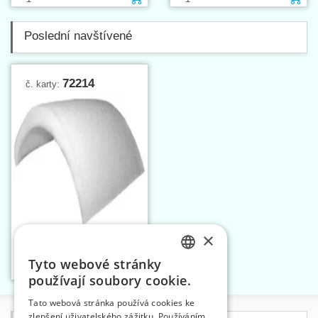
Poslední navštívené
72214
č. karty:
×
Vycpávky běžné 14 mm
nepotažené
Tyto webové stránky
Vložit do košíku
CZECH
1
1
používají soubory cookie.
SLOVAK
Tato webová stránka používá cookies ke
zlepšení uživatelského zážitku. Používáním
ENGLISH