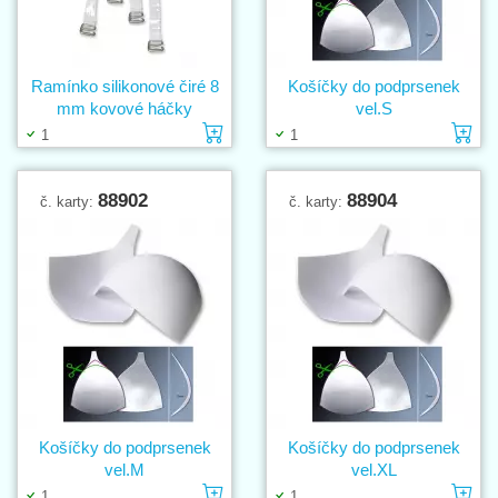
Ramínko silikonové čiré 8
Košíčky do podprsenek
mm kovové háčky
vel.S
Vložit do košíku
Vl
1
1
88902
88904
č. karty:
č. karty:
Košíčky do podprsenek
Košíčky do podprsenek
vel.M
vel.XL
Vložit do košíku
Vl
1
1