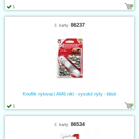
1
86237
č. karty:
Knoflík nýtovací AM6 nikl - vysoké nýty - blistr
1
86534
č. karty: