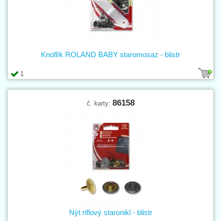
Knoflík ROLAND BABY staromosaz - blistr
1
86158
č. karty:
Nýt riflový staronikl - blistr