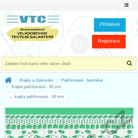
Přepno
menu
Přihlášení
Registrace
Krajky a štykování
Paličkované - bavlněné
Krajka paličkovaná - 50 mm
← krajka paličkovaná - 18 mm