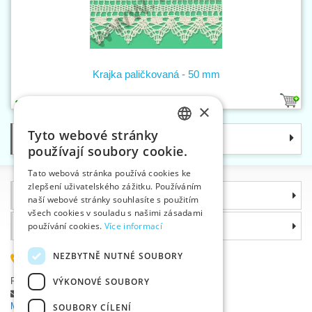
Krajka paličkovaná - 50 mm
2
×
Tyto webové stránky
Kategorie
CZECH
používají soubory cookie.
SLOVAK
Tato webová stránka používá cookies ke
zlepšení uživatelského zážitku. Používáním
ENGLISH
Informace
naší webové stránky souhlasíte s použitím
GERMAN
všech cookies v souladu s našimi zásadami
používání cookies.
Více informací
Proč si zvolit právě nás
NEZBYTNĚ NUTNÉ SOUBORY
585 051 217
VÝKONOVÉ SOUBORY
Plzeňská 868, 783 91 Uničov, Česká republika
Položit dotaz
|
Nahlásit chybu
Máte problémy s přihlášením ?
SOUBORY CÍLENÍ