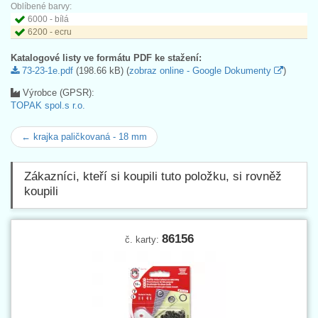
Oblíbené barvy:
6000 - bílá
6200 - ecru
Katalogové listy ve formátu PDF ke stažení:
73-23-1e.pdf
(198.66 kB) (
zobraz online - Google Dokumenty
)
Výrobce (GPSR):
TOPAK spol.s r.o.
← krajka paličkovaná - 18 mm
Zákazníci, kteří si koupili tuto položku, si rovněž
koupili
86156
č. karty: