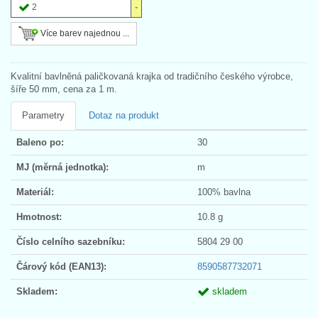
2
Více barev najednou ...
Kvalitní bavlněná paličkovaná krajka od tradičního českého výrobce,
šíře 50 mm, cena za 1 m.
Parametry
Dotaz na produkt
Baleno po:
30
MJ (měrná jednotka):
m
Materiál:
100% bavlna
Hmotnost:
10.8 g
Číslo celního sazebníku:
5804 29 00
Čárový kód (EAN13):
8590587732071
Skladem:
skladem