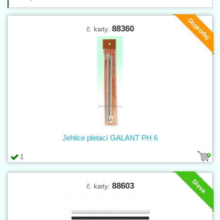
Doprodej
88360
č. karty:
Jehlice pletací GALANT PH 6
1
Sleva
88603
č. karty: