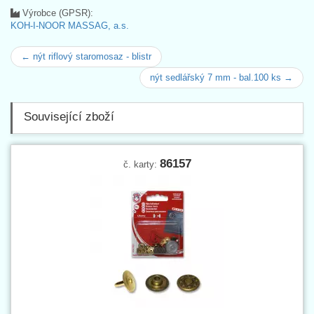
Výrobce (GPSR):
KOH-I-NOOR MASSAG, a.s.
← nýt riflový staromosaz - blistr
nýt sedlářský 7 mm - bal.100 ks →
Související zboží
86157
č. karty: