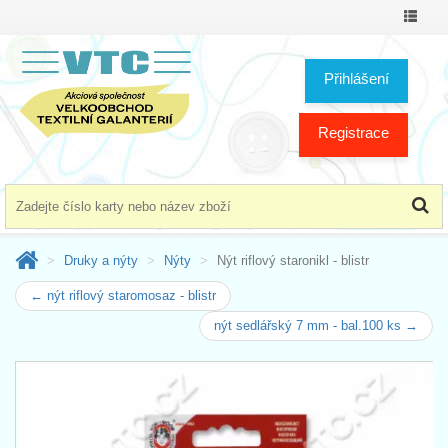
Přepno
menu
Přihlášení
Registrace
Druky a nýty
Nýty
Nýt riflový staronikl - blistr
← nýt riflový staromosaz - blistr
nýt sedlářský 7 mm - bal.100 ks →