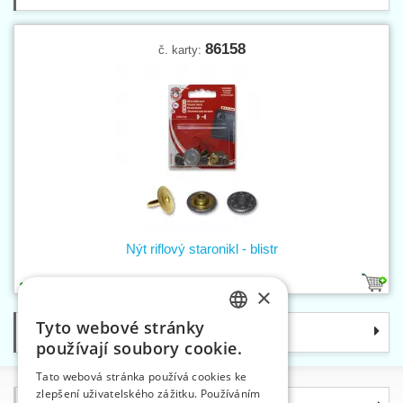
86158
č. karty:
Nýt riflový staronikl - blistr
1
×
Tyto webové stránky
Kategorie
CZECH
používají soubory cookie.
SLOVAK
Tato webová stránka používá cookies ke
zlepšení uživatelského zážitku. Používáním
ENGLISH