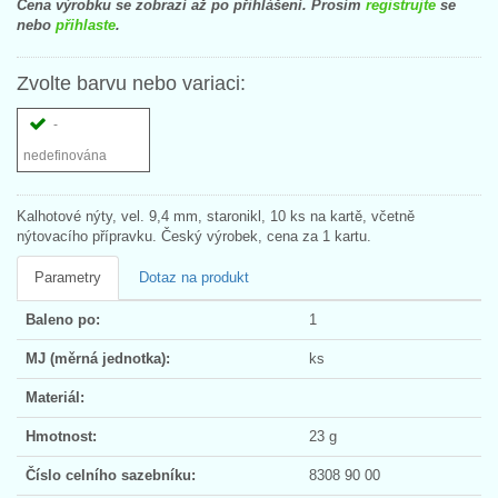
Cena výrobku se zobrazí až po přihlášení. Prosím
registrujte
se
nebo
přihlaste
.
Zvolte barvu nebo variaci:
-
nedefinována
Kalhotové nýty, vel. 9,4 mm, staronikl, 10 ks na kartě, včetně
nýtovacího přípravku. Český výrobek, cena za 1 kartu.
Parametry
Dotaz na produkt
Baleno po:
1
MJ (měrná jednotka):
ks
Materiál:
Hmotnost:
23 g
Číslo celního sazebníku:
8308 90 00