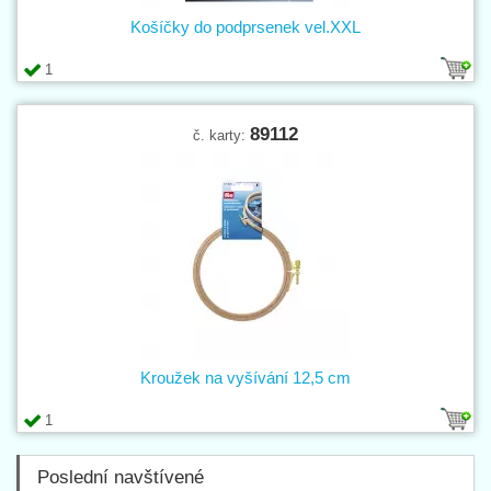
Košíčky do podprsenek vel.XXL
1
89112
č. karty:
Kroužek na vyšívání 12,5 cm
1
Poslední navštívené