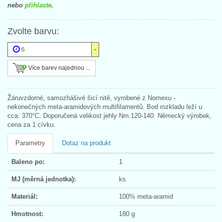
nebo
přihlaste
.
Zvolte barvu:
6
Více barev najednou ...
Žáruvzdorné, samozhášivé šicí nitě, vyrobené z Nomexu -
nekonečných meta-aramidových multifilamentů. Bod rozkladu leží u
cca. 370°C. Doporučená velikost jehly Nm 120-140. Německý výrobek,
cena za 1 cívku.
Parametry
Dotaz na produkt
Baleno po:
1
MJ (měrná jednotka):
ks
Materiál:
100% meta-aramid
Hmotnost:
180 g