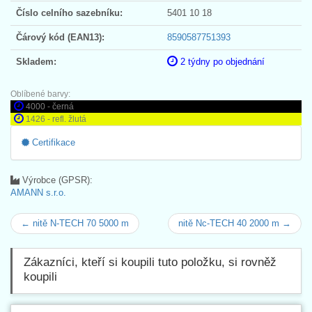
Číslo celního sazebníku:
5401 10 18
Čárový kód (EAN13):
8590587751393
Skladem:
2 týdny po objednání
Oblíbené barvy:
4000 - černá
1426 - refl. žlutá
Certifikace
Výrobce (GPSR):
AMANN s.r.o.
← nitě N-TECH 70 5000 m
nitě Nc-TECH 40 2000 m →
Zákazníci, kteří si koupili tuto položku, si rovněž
koupili