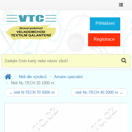
Přepno
menu
Přihlášení
Registrace
Nitě dle výrobců
Amann speciální
Nitě Nc-TECH 20 1000 m
← nitě N-TECH 70 5000 m
nitě Nc-TECH 40 2000 m →