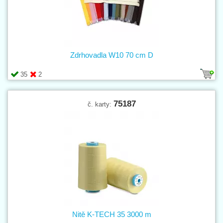
Zdrhovadla W10 70 cm D
35
2
75187
č. karty:
Nitě K-TECH 35 3000 m