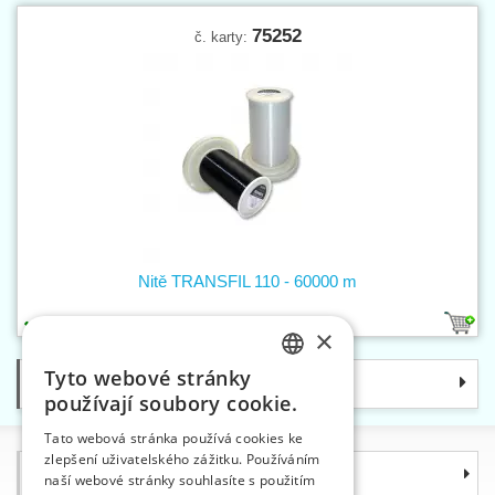
75252
č. karty:
Nitě TRANSFIL 110 - 60000 m
1
×
Tyto webové stránky
Kategorie
CZECH
používají soubory cookie.
SLOVAK
Tato webová stránka používá cookies ke
zlepšení uživatelského zážitku. Používáním
ENGLISH
Informace
naší webové stránky souhlasíte s použitím