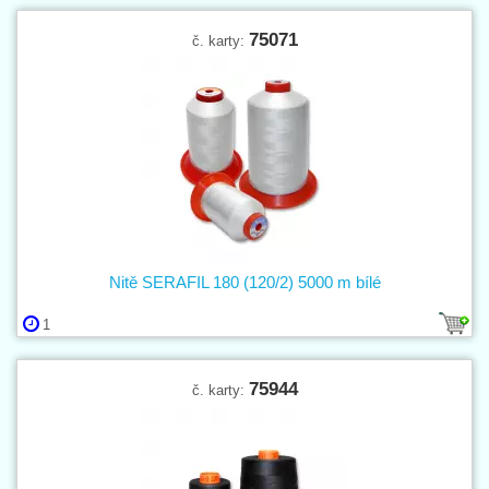
75071
č. karty:
Nitě SERAFIL 180 (120/2) 5000 m bílé
1
75944
č. karty: