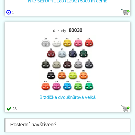
Nitě SERAFIL 180 (120/2) 5000 m černé
1
80030
č. karty:
Brzdička dvoušňůrová velká
23
Poslední navštívené