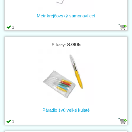
Metr krejčovský samonavíjecí
1
87805
č. karty:
Páradlo švů velké kulaté
1