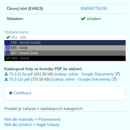
Čárový kód (EAN13):
8590587755155
Skladem:
skladem
Oblíbené barvy:
001 - bílá
598 - temně modrá
885 - šedá
887 - tmavě šedá
999 - černá
Katalogové listy ve formátu PDF ke stažení:
75-3-11-5e.pdf
(261.90 kB) (
zobraz online - Google Dokumenty
)
75-3-11e.pdf
(370.59 kB) (
zobraz online - Google Dokumenty
)
Certifikace
Produkt je zařazen v následujících kategoriích:
Nitě dle materiálu
>
Polyesterové
Nitě dle výrobců
>
Hagal Unipoly