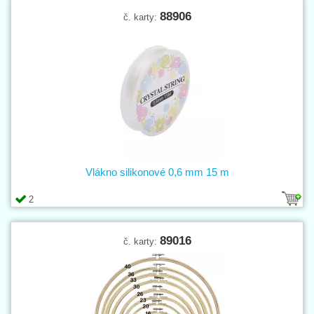
88906
č. karty:
Vlákno silikonové 0,6 mm 15 m
2
89016
č. karty: