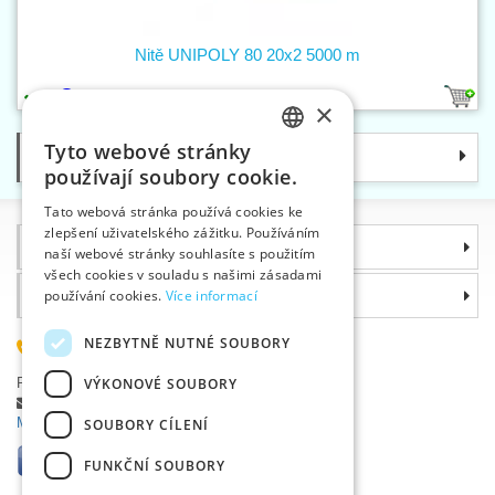
Nitě UNIPOLY 80 20x2 5000 m
6
210
×
Tyto webové stránky
Kategorie
CZECH
používají soubory cookie.
SLOVAK
Tato webová stránka používá cookies ke
zlepšení uživatelského zážitku. Používáním
ENGLISH
Informace
naší webové stránky souhlasíte s použitím
GERMAN
všech cookies v souladu s našimi zásadami
Proč si zvolit právě nás
používání cookies.
Více informací
NEZBYTNĚ NUTNÉ SOUBORY
585 051 217
Plzeňská 868, 783 91 Uničov, Česká republika
VÝKONOVÉ SOUBORY
Položit dotaz
|
Nahlásit chybu
Máte problémy s přihlášením ?
SOUBORY CÍLENÍ
FUNKČNÍ SOUBORY