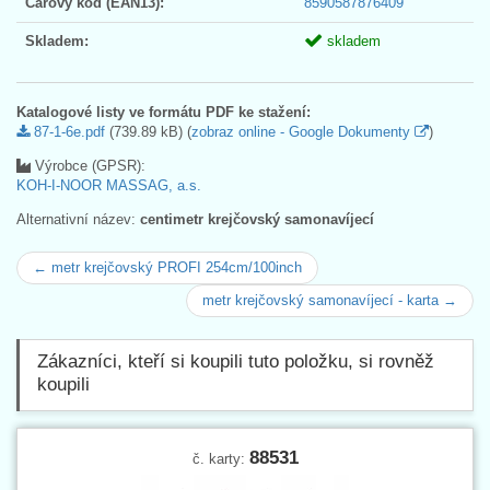
Čárový kód (EAN13):
8590587876409
Skladem:
skladem
Katalogové listy ve formátu PDF ke stažení:
87-1-6e.pdf
(739.89 kB) (
zobraz online - Google Dokumenty
)
Výrobce (GPSR):
KOH-I-NOOR MASSAG, a.s.
Alternativní název:
centimetr krejčovský samonavíjecí
← metr krejčovský PROFI 254cm/100inch
metr krejčovský samonavíjecí - karta →
Zákazníci, kteří si koupili tuto položku, si rovněž
koupili
88531
č. karty: