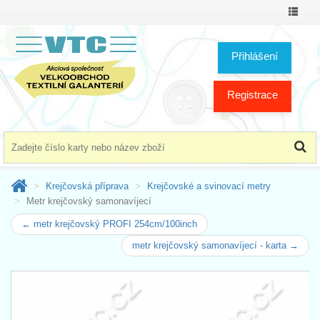
Přepno
menu
Přihlášení
Registrace
Krejčovská příprava
Krejčovské a svinovací metry
Metr krejčovský samonavíjecí
← metr krejčovský PROFI 254cm/100inch
metr krejčovský samonavíjecí - karta →