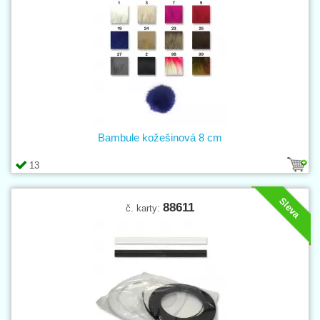
Bambule kožešinová 8 cm
13
Sleva
88611
č. karty: