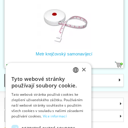
Metr krejčovský samonavíjecí
1
×
Tyto webové stránky
Kategorie
CZECH
používají soubory cookie.
SLOVAK
Tato webová stránka používá cookies ke
zlepšení uživatelského zážitku. Používáním
ENGLISH
Informace
naší webové stránky souhlasíte s použitím
GERMAN
všech cookies v souladu s našimi zásadami
Proč si zvolit právě nás
používání cookies.
Více informací