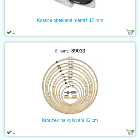
Kostice obetkaná metráž 12 mm
1
89033
č. karty:
Kroužek na vyšívání 33 cm
1