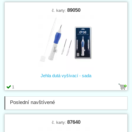
89050
č. karty:
Jehla dutá vyšívací - sada
1
Poslední navštívené
87640
č. karty: