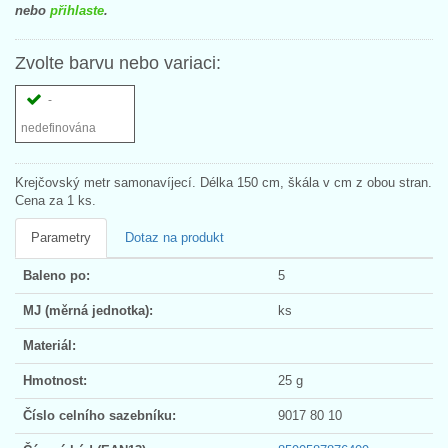
nebo
přihlaste
.
Zvolte barvu nebo variaci:
-
nedefinována
Krejčovský metr samonavíjecí. Délka 150 cm, škála v cm z obou stran.
Cena za 1 ks.
Parametry
Dotaz na produkt
Baleno po:
5
MJ (měrná jednotka):
ks
Materiál:
Hmotnost:
25 g
Číslo celního sazebníku:
9017 80 10