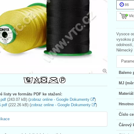
86
Víc
Vysoce od
vysokou pe
odolností,
Německý v
Parame
Baleno 
MJ (měr
Materiál
é listy ve formátu PDF ke stažení:
.pdf
(243.07 kB) (
zobraz online - Google Dokumenty
)
Hmotnos
.pdf
(222.26 kB) (
zobraz online - Google Dokumenty
)
Číslo ce
fikace
Čárový 