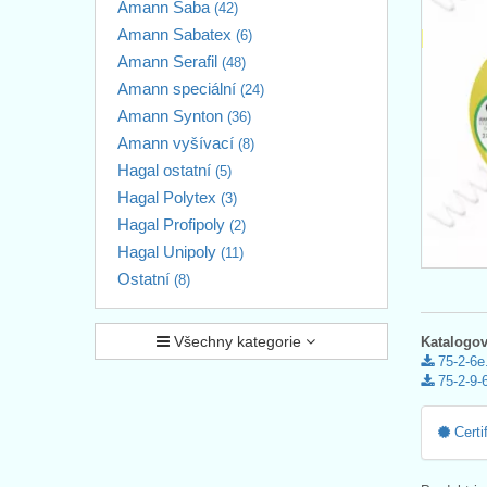
Amann Saba
(42)
Amann Sabatex
(6)
Amann Serafil
(48)
Amann speciální
(24)
Amann Synton
(36)
Amann vyšívací
(8)
Hagal ostatní
(5)
Hagal Polytex
(3)
Hagal Profipoly
(2)
Hagal Unipoly
(11)
Ostatní
(8)
Všechny kategorie
Katalogov
75-2-6e
75-2-9-6
Certi