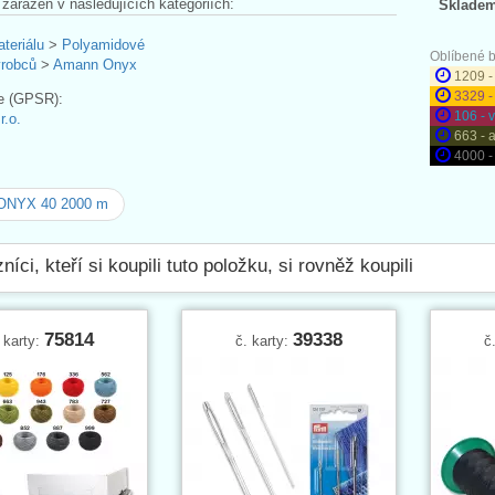
 zařazen v následujících kategoriích:
Skladem
ateriálu
>
Polyamidové
Oblíbené b
ýrobců
>
Amann Onyx
1209 -
3329 
e (GPSR):
106 - 
.o.
663 - 
4000 -
 ONYX 40 2000 m
níci, kteří si koupili tuto položku, si rovněž koupili
75814
39338
 karty:
č. karty:
č