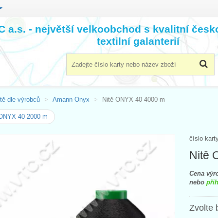
 a.s. - největší velkoobchod s kvalitní čes
textilní galanterií
tě dle výrobců
Amann Onyx
Nitě ONYX 40 4000 m
 ONYX 40 2000 m
číslo kart
Nitě
Cena výro
nebo
přih
Zvolte 