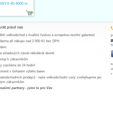
 ONYX 40 4000 m
volit právě nás
tší velkoobchod s kvalitní českou a evropskou textilní galanterií
P
darma při nákupu nad 2 000 Kč bez DPH
M
adem
ce skladových zásob několikrát denně
ístup k zákazníkům
P
y zasíláme do 24 hodin!
ú
rtiment v bohatém výběru barev
v
aloobchodních prodejců - naše velkoobchodní ceny zveřejňujeme jen
aným zákazníkům
 našimi partnery - jsme tu pro Vás