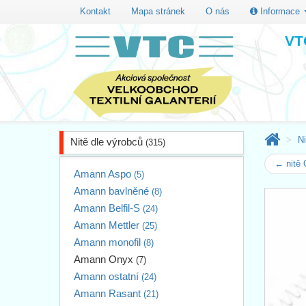
Kontakt
Mapa stránek
O nás
Informace
VTC
Ni
Nitě dle výrobců
(315)
← nitě
Amann Aspo
(5)
Amann bavlněné
(8)
Amann Belfil-S
(24)
Amann Mettler
(25)
Amann monofil
(8)
Amann Onyx
(7)
Amann ostatní
(24)
Amann Rasant
(21)