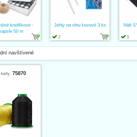
lněné knoflíkové -
Jehly na vlnu kovové 3 ks
Nitě 
kapsle 50 m
1
1
dní navštívené
75870
 karty: