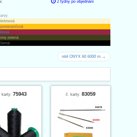
:
2 týdny po objednání
arvy:
 krémová
- pomerančová
vínová
army zelená
 černá
nitě ONYX 60 6000 m →
75943
83059
. karty:
č. karty: