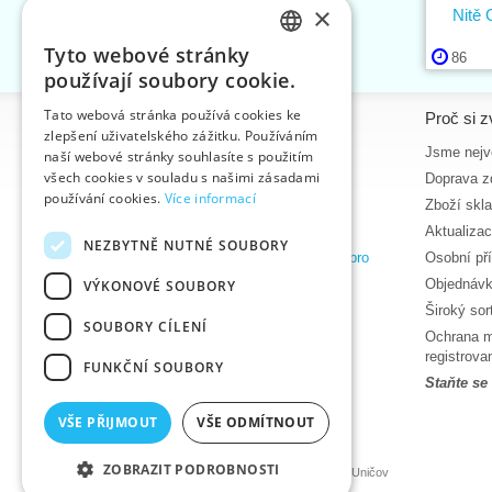
×
Nitě
Tyto webové stránky
86
CZECH
používají soubory cookie.
SLOVAK
Tato webová stránka používá cookies ke
Informace
Proč si z
zlepšení uživatelského zážitku. Používáním
ENGLISH
Úvodní strana
Jsme nejvě
naší webové stránky souhlasíte s použitím
GERMAN
všech cookies v souladu s našimi zásadami
Kontakt
Doprava z
používání cookies.
Více informací
Mapa stránek
Zboží skl
O nás
Aktualiza
NEZBYTNĚ NUTNÉ SOUBORY
Obchodní podmínky e-shopu VTC, a.s. pro
Osobní př
zákazníky z České republiky
Objednávk
VÝKONOVÉ SOUBORY
Zásady ochrany osobních údajů
Široký so
SOUBORY CÍLENÍ
Nápověda
Ochrana m
Ke stažení
registrov
FUNKČNÍ SOUBORY
Termíny naskladnění
Staňte se
Aktuality
VŠE PŘIJMOUT
VŠE ODMÍTNOUT
Produktová videa, video návody
ZOBRAZIT PODROBNOSTI
©2026 Velkoobchod textilní galanterie VTC a.s., Uničov
Ceny se zobrazí po přihlášení.