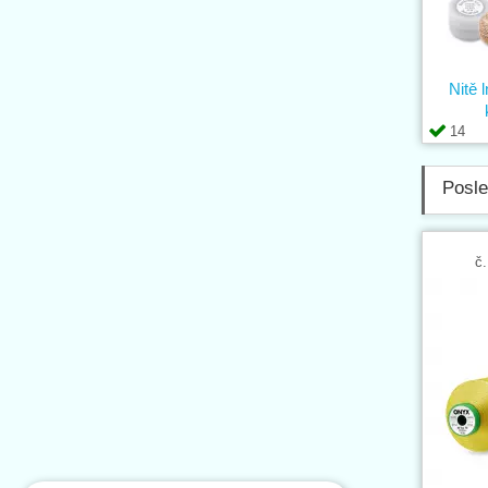
Nitě 
14
Posle
č.