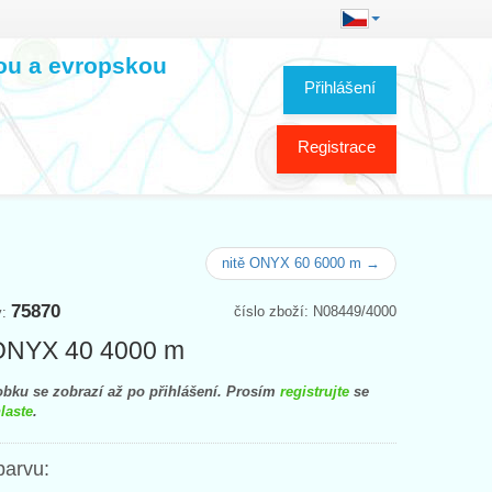
kou a evropskou
Přihlášení
Registrace
nitě ONYX 60 6000 m →
75870
číslo zboží: N08449/4000
y:
 ONYX 40 4000 m
bku se zobrazí až po přihlášení. Prosím
registrujte
se
laste
.
barvu: