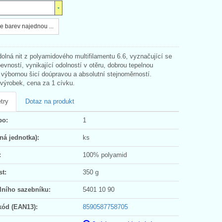
e barev najednou ...
olná nit z polyamidového multifilamentu 6.6, vyznačující se
vností, vynikající odolností v otěru, dobrou tepelnou
 výbornou šicí doúpravou a absolutní stejnoměrností.
ýrobek, cena za 1 cívku.
try
Dotaz na produkt
po:
1
ná jednotka):
ks
:
100% polyamid
t:
350 g
lního sazebníku:
5401 10 90
kód (EAN13):
8590587758705