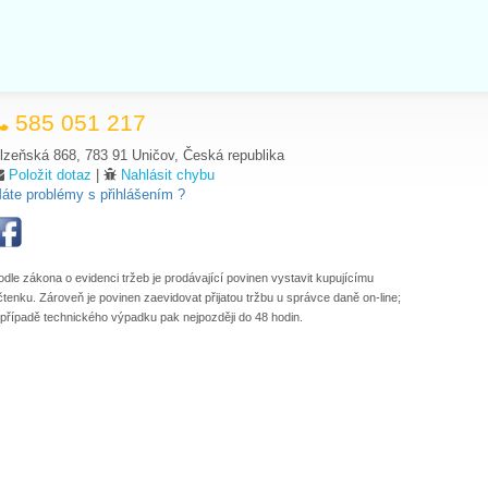
585 051 217
lzeňská 868, 783 91 Uničov, Česká republika
Položit dotaz
|
Nahlásit chybu
áte problémy s přihlášením ?
odle zákona o evidenci tržeb je prodávající povinen vystavit kupujícímu
čtenku. Zároveň je povinen zaevidovat přijatou tržbu u správce daně on-line;
 případě technického výpadku pak nejpozději do 48 hodin.