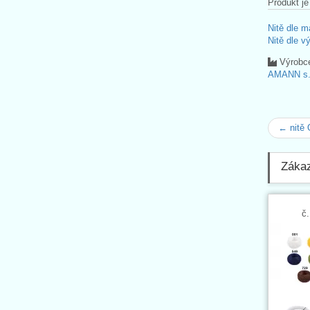
Produkt je
Nitě dle m
Nitě dle v
Výrobc
AMANN s.r
← nitě
Zákaz
č.