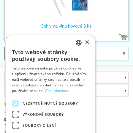
Jehly na vlnu kovové 3 ks
1
×
Tyto webové stránky
Kategorie
CZECH
používají soubory cookie.
SLOVAK
Tato webová stránka používá cookies ke
zlepšení uživatelského zážitku. Používáním
ENGLISH
Informace
naší webové stránky souhlasíte s použitím
GERMAN
všech cookies v souladu s našimi zásadami
Proč si zvolit právě nás
používání cookies.
Více informací
NEZBYTNĚ NUTNÉ SOUBORY
585 051 217
Plzeňská 868, 783 91 Uničov, Česká republika
VÝKONOVÉ SOUBORY
Položit dotaz
|
Nahlásit chybu
Máte problémy s přihlášením ?
SOUBORY CÍLENÍ