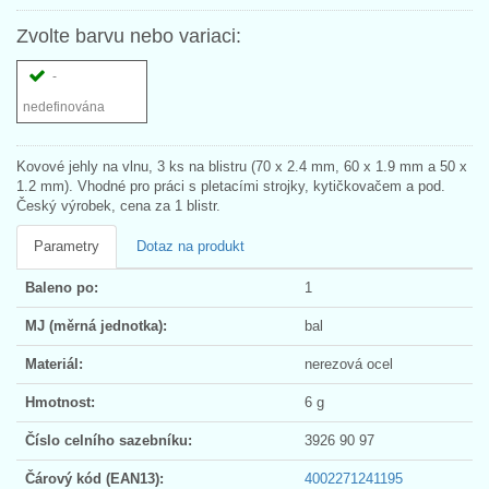
Zvolte barvu nebo variaci:
-
nedefinována
Kovové jehly na vlnu, 3 ks na blistru (70 x 2.4 mm, 60 x 1.9 mm a 50 x
1.2 mm). Vhodné pro práci s pletacími strojky, kytičkovačem a pod.
Český výrobek, cena za 1 blistr.
Parametry
Dotaz na produkt
Baleno po:
1
MJ (měrná jednotka):
bal
Materiál:
nerezová ocel
Hmotnost:
6 g
Číslo celního sazebníku:
3926 90 97
Čárový kód (EAN13):
4002271241195