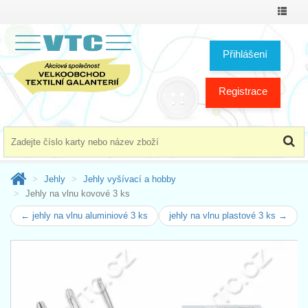
Přepno
menu
Přihlášení
Registrace
Jehly
Jehly vyšívací a hobby
Jehly na vlnu kovové 3 ks
← jehly na vlnu aluminiové 3 ks
jehly na vlnu plastové 3 ks →