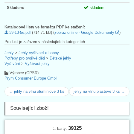
Skladem:
skladem
Katalogové listy ve formátu PDF ke stažení:
39-13-5e.pdf
(714.71 kB) (
zobraz online - Google Dokumenty
)
Produkt je zařazen v následujících kategoriích:
Jehly
>
Jehly vyšívací a hobby
Potřeby pro tvořivé děti
>
Dětské jehly
Vyšívání
>
Vyšívací jehly
Výrobce (GPSR):
Prym Consumer Europe GmbH
← jehly na vlnu aluminiové 3 ks
jehly na vlnu plastové 3 ks →
Související zboží
39325
č. karty: