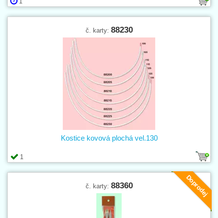
1
88230
č. karty:
Kostice kovová plochá vel.130
1
Doprodej
88360
č. karty: