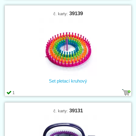
39139
č. karty:
Set pletací kruhový
1
39131
č. karty: