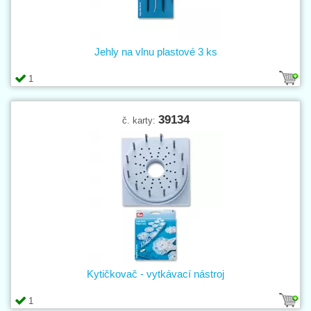
Jehly na vlnu plastové 3 ks
1
39134
č. karty:
Kytičkovač - vytkávací nástroj
1