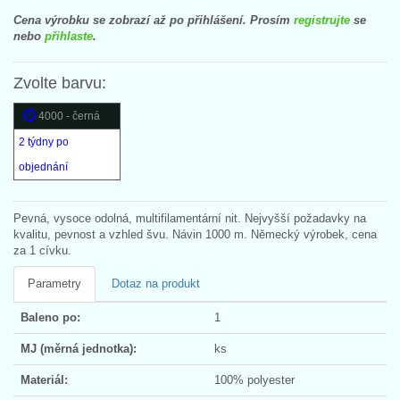
Cena výrobku se zobrazí až po přihlášení. Prosím
registrujte
se
nebo
přihlaste
.
Zvolte barvu:
4000 - černá
2 týdny po
objednání
Pevná, vysoce odolná, multifilamentární nit. Nejvyšší požadavky na
kvalitu, pevnost a vzhled švu. Návin 1000 m. Německý výrobek, cena
za 1 cívku.
Parametry
Dotaz na produkt
Baleno po:
1
MJ (měrná jednotka):
ks
Materiál:
100% polyester