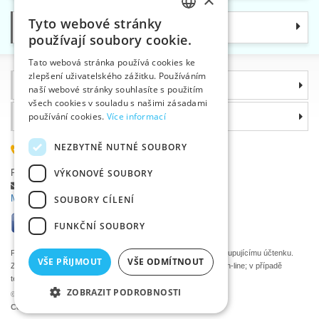
Tyto webové stránky
Kategorie
CZECH
používají soubory cookie.
SLOVAK
Tato webová stránka používá cookies ke
zlepšení uživatelského zážitku. Používáním
ENGLISH
Informace
naší webové stránky souhlasíte s použitím
GERMAN
všech cookies v souladu s našimi zásadami
Proč si zvolit právě nás
používání cookies.
Více informací
NEZBYTNĚ NUTNÉ SOUBORY
585 051 217
Plzeňská 868, 783 91 Uničov, Česká republika
VÝKONOVÉ SOUBORY
Položit dotaz
|
Nahlásit chybu
Máte problémy s přihlášením ?
SOUBORY CÍLENÍ
FUNKČNÍ SOUBORY
Podle zákona o evidenci tržeb je prodávající povinen vystavit kupujícímu účtenku.
VŠE PŘIJMOUT
VŠE ODMÍTNOUT
Zároveň je povinen zaevidovat přijatou tržbu u správce daně on-line; v případě
technického výpadku pak nejpozději do 48 hodin.
ZOBRAZIT PODROBNOSTI
©2026 Velkoobchod textilní galanterie VTC a.s., Uničov
Ceny se zobrazí po přihlášení.