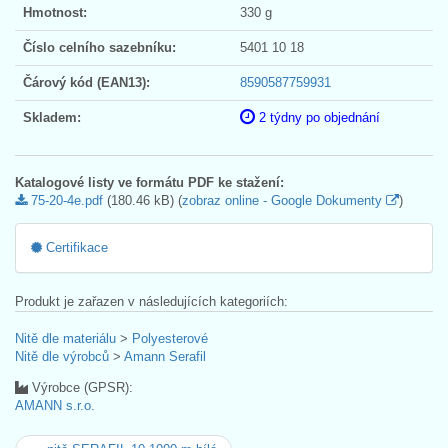
Hmotnost:
330 g
Číslo celního sazebníku:
5401 10 18
Čárový kód (EAN13):
8590587759931
Skladem:
2 týdny po objednání
Katalogové listy ve formátu PDF ke stažení:
75-20-4e.pdf
(180.46 kB) (
zobraz online - Google Dokumenty
)
Certifikace
Produkt je zařazen v následujících kategoriích:
Nitě dle materiálu
>
Polyesterové
Nitě dle výrobců
>
Amann Serafil
Výrobce (GPSR):
AMANN s.r.o.