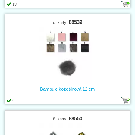
13
88539
č. karty:
Bambule kožešinová 12 cm
9
88550
č. karty: