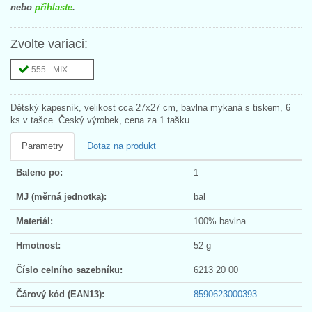
nebo
přihlaste
.
Zvolte variaci:
555 - MIX
Dětský kapesník, velikost cca 27x27 cm, bavlna mykaná s tiskem, 6
ks v tašce. Český výrobek, cena za 1 tašku.
Parametry
Dotaz na produkt
Baleno po:
1
MJ (měrná jednotka):
bal
Materiál:
100% bavlna
Hmotnost:
52 g
Číslo celního sazebníku:
6213 20 00
Čárový kód (EAN13):
8590623000393