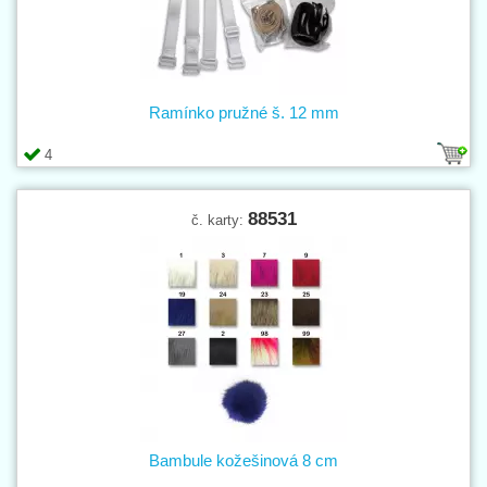
Ramínko pružné š. 12 mm
4
88531
č. karty:
Bambule kožešinová 8 cm