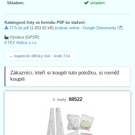
Skladem:
skladem
Katalogové listy ve formátu PDF ke stažení:
77-5-2e.pdf
(1,053.82 kB) (
zobraz online - Google Dokumenty
)
Výrobce (GPSR):
ETEX Hořice s.r.o.
← kapesník dětský tisk - krab.3 ks
Zákazníci, kteří si koupili tuto položku, si rovněž
koupili
88522
č. karty: