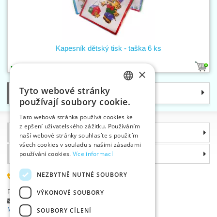
Kapesník dětský tisk - taška 6 ks
1
×
Tyto webové stránky
Kategorie
CZECH
používají soubory cookie.
SLOVAK
Tato webová stránka používá cookies ke
zlepšení uživatelského zážitku. Používáním
ENGLISH
Informace
naší webové stránky souhlasíte s použitím
GERMAN
všech cookies v souladu s našimi zásadami
Proč si zvolit právě nás
používání cookies.
Více informací
NEZBYTNĚ NUTNÉ SOUBORY
585 051 217
Plzeňská 868, 783 91 Uničov, Česká republika
VÝKONOVÉ SOUBORY
Položit dotaz
|
Nahlásit chybu
Máte problémy s přihlášením ?
SOUBORY CÍLENÍ