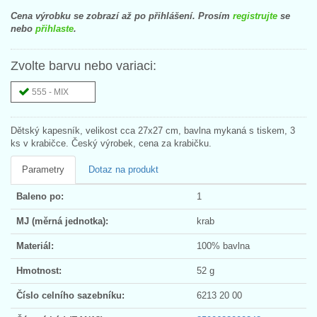
Cena výrobku se zobrazí až po přihlášení. Prosím
registrujte
se
nebo
přihlaste
.
Zvolte barvu nebo variaci:
555 - MIX
Dětský kapesník, velikost cca 27x27 cm, bavlna mykaná s tiskem, 3
ks v krabičce. Český výrobek, cena za krabičku.
Parametry
Dotaz na produkt
Baleno po:
1
MJ (měrná jednotka):
krab
Materiál:
100% bavlna
Hmotnost:
52 g
Číslo celního sazebníku:
6213 20 00