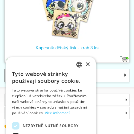
Kapesník dětský tisk - krab.3 ks
1
×
Tyto webové stránky
Kategorie
CZECH
používají soubory cookie.
SLOVAK
Tato webová stránka používá cookies ke
zlepšení uživatelského zážitku. Používáním
ENGLISH
Informace
naší webové stránky souhlasíte s použitím
GERMAN
všech cookies v souladu s našimi zásadami
Proč si zvolit právě nás
používání cookies.
Více informací
NEZBYTNĚ NUTNÉ SOUBORY
585 051 217