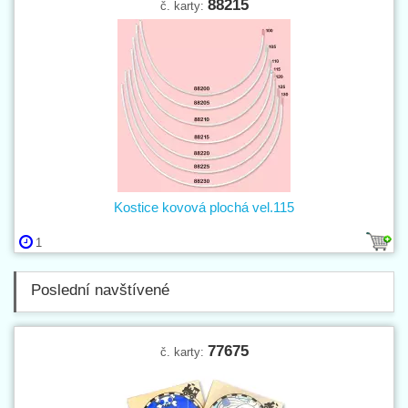
88215
č. karty:
Kostice kovová plochá vel.115
1
Poslední navštívené
77675
č. karty: