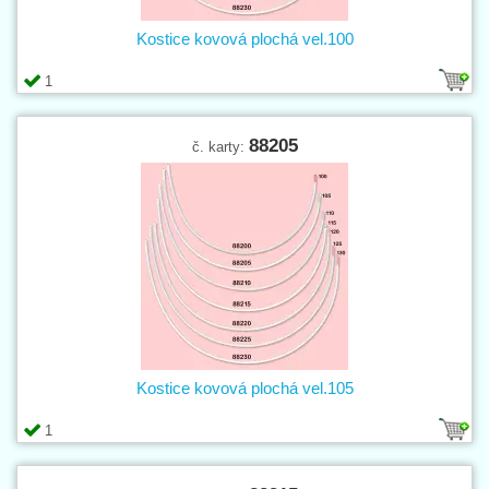
Kostice kovová plochá vel.100
1
88205
č. karty:
Kostice kovová plochá vel.105
1