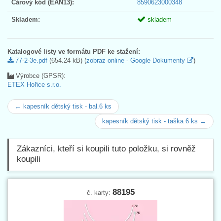
Čárový kód (EAN13):
8590623000348
Skladem:
skladem
Katalogové listy ve formátu PDF ke stažení:
77-2-3e.pdf
(654.24 kB) (
zobraz online - Google Dokumenty
)
Výrobce (GPSR):
ETEX Hořice s.r.o.
← kapesník dětský tisk - bal.6 ks
kapesník dětský tisk - taška 6 ks →
Zákazníci, kteří si koupili tuto položku, si rovněž
koupili
88195
č. karty: