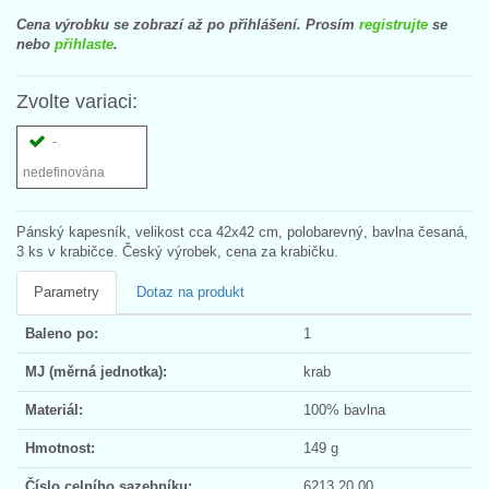
Cena výrobku se zobrazí až po přihlášení. Prosím
registrujte
se
nebo
přihlaste
.
Zvolte variaci:
-
nedefinována
Pánský kapesník, velikost cca 42x42 cm, polobarevný, bavlna česaná,
3 ks v krabičce. Český výrobek, cena za krabičku.
Parametry
Dotaz na produkt
Baleno po:
1
MJ (měrná jednotka):
krab
Materiál:
100% bavlna
Hmotnost:
149 g
Číslo celního sazebníku:
6213 20 00