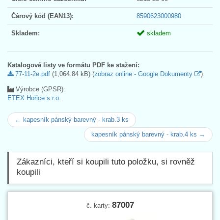
Čárový kód (EAN13):
8590623000980
Skladem:
skladem
Katalogové listy ve formátu PDF ke stažení:
77-11-2e.pdf
(1,064.84 kB) (
zobraz online - Google Dokumenty
)
Výrobce (GPSR):
ETEX Hořice s.r.o.
← kapesník pánský barevný - krab.3 ks
kapesník pánský barevný - krab.4 ks →
Zákazníci, kteří si koupili tuto položku, si rovněž
koupili
87007
č. karty: