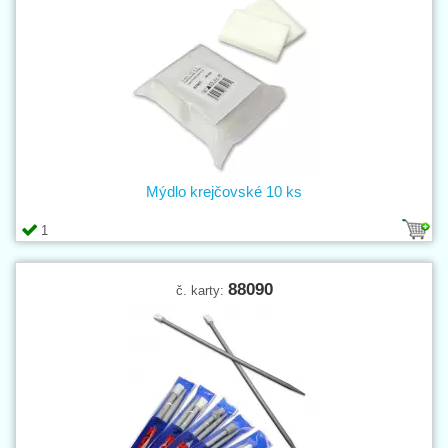
Mýdlo krejčovské 10 ks
1
88090
č. karty: