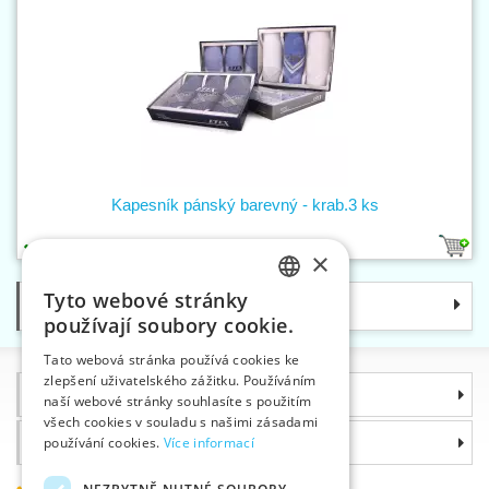
Kapesník pánský barevný - krab.3 ks
1
×
Tyto webové stránky
Kategorie
CZECH
používají soubory cookie.
SLOVAK
Tato webová stránka používá cookies ke
zlepšení uživatelského zážitku. Používáním
ENGLISH
Informace
naší webové stránky souhlasíte s použitím
GERMAN
všech cookies v souladu s našimi zásadami
Proč si zvolit právě nás
používání cookies.
Více informací