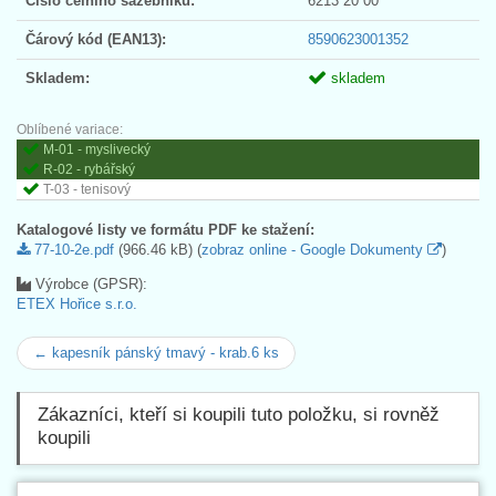
Číslo celního sazebníku:
6213 20 00
Čárový kód (EAN13):
8590623001352
Skladem:
skladem
Oblíbené variace:
M-01 - myslivecký
R-02 - rybářský
T-03 - tenisový
Katalogové listy ve formátu PDF ke stažení:
77-10-2e.pdf
(966.46 kB) (
zobraz online - Google Dokumenty
)
Výrobce (GPSR):
ETEX Hořice s.r.o.
← kapesník pánský tmavý - krab.6 ks
Zákazníci, kteří si koupili tuto položku, si rovněž
koupili