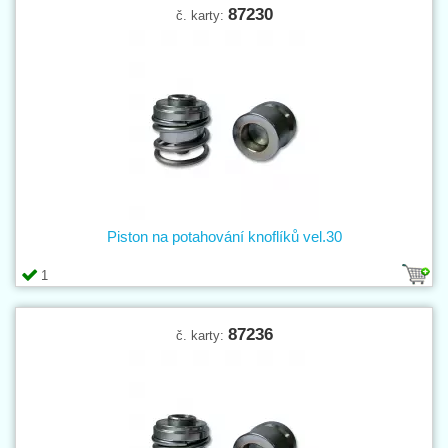
87230
č. karty:
Piston na potahování knoflíků vel.30
1
87236
č. karty: