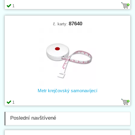
1
87640
č. karty:
Metr krejčovský samonavíjecí
1
Poslední navštívené