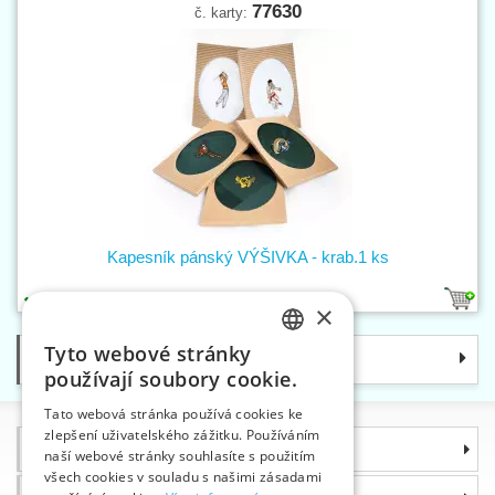
77630
č. karty:
Kapesník pánský VÝŠIVKA - krab.1 ks
3
×
Tyto webové stránky
Kategorie
CZECH
používají soubory cookie.
SLOVAK
Tato webová stránka používá cookies ke
zlepšení uživatelského zážitku. Používáním
ENGLISH
Informace
naší webové stránky souhlasíte s použitím
GERMAN
všech cookies v souladu s našimi zásadami