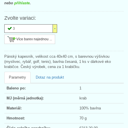
nebo
přihlaste
.
Zvolte variaci:
3
Více barev najednou ...
Pánský kapesník, velikost cca 40x40 cm, s barevnou výšivkou
(myslivec, rybář, golf, tenis), bavlna česaná, 1 ks v dárkové eko
krabičce. Český výrobek, cena za 1 krabičku.
Parametry
Dotaz na produkt
Baleno po:
1
MJ (měrná jednotka):
krab
Materiál:
100% bavlna
Hmotnost:
70 g