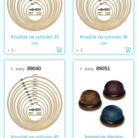
Kroužek na vyšívání 33
Kroužek na vyšívání 36
cm
cm
Vložit do košíku
Vl
1
1
89040
89051
č. karty:
č. karty:
Kroužek na vyšívání 40
Jehelníček dřevěný