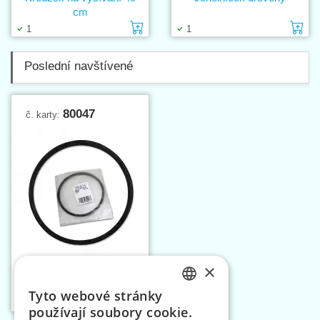
cm
Vložit do košíku
Vl
1
1
Poslední navštívené
80047
č. karty:
×
Řemen LUCZNIK 290
mm
Tyto webové stránky
Vložit do košíku
CZECH
1
používají soubory cookie.