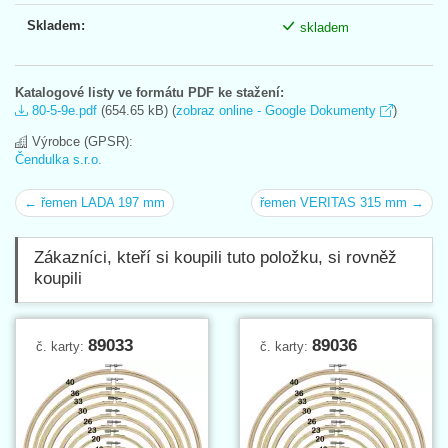
Skladem:
skladem
Katalogové listy ve formátu PDF ke stažení:
80-5-9e.pdf
(654.65 kB) (
zobraz online - Google Dokumenty
)
Výrobce (GPSR):
Čendulka s.r.o.
← řemen LADA 197 mm
řemen VERITAS 315 mm →
Zákazníci, kteří si koupili tuto položku, si rovněž
koupili
89033
89036
č. karty:
č. karty: