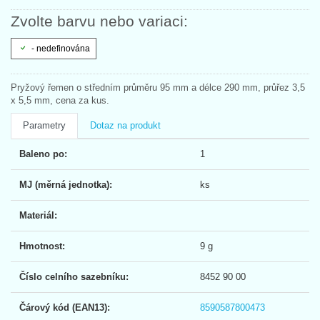
Zvolte barvu nebo variaci:
- nedefinována
Pryžový řemen o středním průměru 95 mm a délce 290 mm, průřez 3,5
x 5,5 mm, cena za kus.
Parametry
Dotaz na produkt
Baleno po:
1
MJ (měrná jednotka):
ks
Materiál:
Hmotnost:
9 g
Číslo celního sazebníku:
8452 90 00
Čárový kód (EAN13):
8590587800473