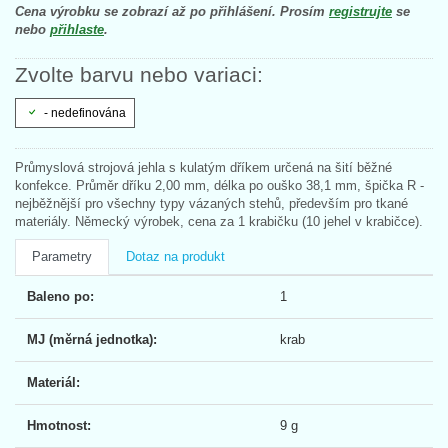
Cena výrobku se zobrazí až po přihlášení. Prosím
registrujte
se
nebo
přihlaste
.
Zvolte barvu nebo variaci:
- nedefinována
Průmyslová strojová jehla s kulatým dříkem určená na šití běžné
konfekce. Průměr dříku 2,00 mm, délka po ouško 38,1 mm, špička R -
nejběžnější pro všechny typy vázaných stehů, především pro tkané
materiály. Německý výrobek, cena za 1 krabičku (10 jehel v krabičce).
Parametry
Dotaz na produkt
Baleno po:
1
MJ (měrná jednotka):
krab
Materiál:
Hmotnost:
9 g