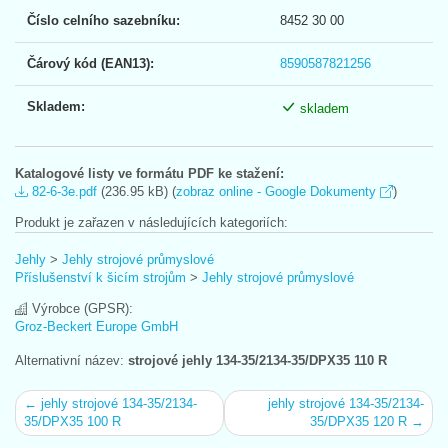
Číslo celního sazebníku:
8452 30 00
Čárový kód (EAN13):
8590587821256
Skladem:
skladem
Katalogové listy ve formátu PDF ke stažení:
82-6-3e.pdf
(236.95 kB) (
zobraz online - Google Dokumenty
)
Produkt je zařazen v následujících kategoriích:
Jehly
>
Jehly strojové průmyslové
Příslušenství k šicím strojům
>
Jehly strojové průmyslové
Výrobce (GPSR):
Groz-Beckert Europe GmbH
Alternativní název:
strojové jehly 134-35/2134-35/DPX35 110 R
← jehly strojové 134-35/2134-
jehly strojové 134-35/2134-
35/DPX35 100 R
35/DPX35 120 R →