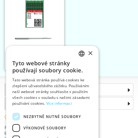
×
Jehly strojové 134-
35/2134-35/DPX35 110 R
Tyto webové stránky
Vložit do košíku
CZECH
1
používají soubory cookie.
SLOVAK
Tato webová stránka používá cookies ke
zlepšení uživatelského zážitku. Používáním
ENGLISH
Informace
naší webové stránky souhlasíte s použitím
GERMAN
všech cookies v souladu s našimi zásadami
Proč si zvolit právě nás
používání cookies.
Více informací
NEZBYTNĚ NUTNÉ SOUBORY
585 051 217
VÝKONOVÉ SOUBORY
Plzeňská 868, 783 91 Uničov, Česká republika
Položit dotaz
|
Nahlásit chybu