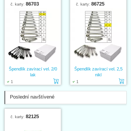
86703
86725
č. karty:
č. karty:
Špendlík zavírací vel. 2/0
Špendlík zavírací vel. 2,5
lak
nikl
Vložit do košíku
Vl
1
1
Poslední navštívené
82125
č. karty: