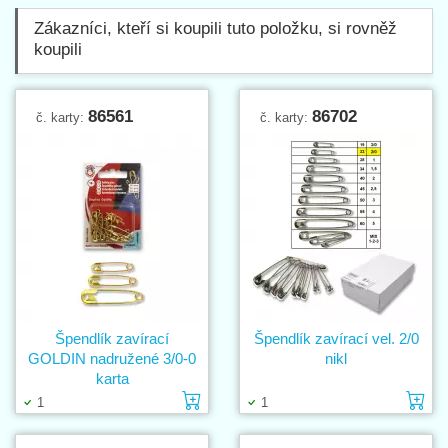
Zákazníci, kteří si koupili tuto položku, si rovněž
koupili
86561
86702
č. karty:
č. karty:
Špendlík zavírací
Špendlík zavírací vel. 2/0
GOLDIN nadružené 3/0-0
nikl
karta
Vložit do košíku
Vl
1
1