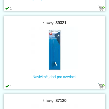
1
39321
č. karty:
Navlékač jehel pro overlock
1
87120
č. karty: