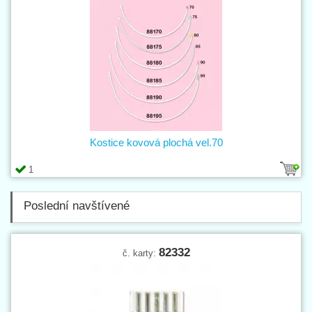
Kostice kovová plochá vel.70
1
Poslední navštívené
82332
č. karty: