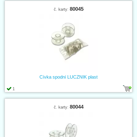
80045
č. karty:
Cívka spodní LUCZNIK plast
1
80044
č. karty: