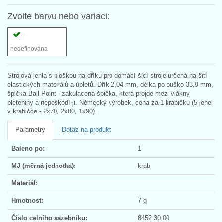
Zvolte barvu nebo variaci:
-
nedefinována
Strojová jehla s ploškou na dříku pro domácí šicí stroje určená na šití
elastických materiálů a úpletů. Dřík 2,04 mm, délka po ouško 33,9 mm,
špička Ball Point - zakulacená špička, která projde mezi vlákny
pleteniny a nepoškodí ji. Německý výrobek, cena za 1 krabičku (5 jehel
v krabičce - 2x70, 2x80, 1x90).
Parametry
Dotaz na produkt
Baleno po:
1
MJ (měrná jednotka):
krab
Materiál:
Hmotnost:
7 g
Číslo celního sazebníku:
8452 30 00