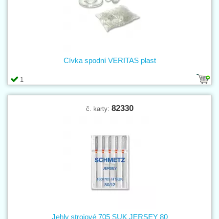
Cívka spodní VERITAS plast
1
82330
č. karty:
Jehly strojové 705 SUK JERSEY 80