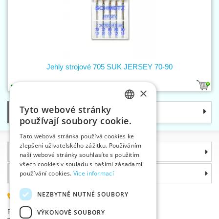
Jehly strojové 705 SUK JERSEY 70-90
1
×
Tyto webové stránky
Kategorie
CZECH
používají soubory cookie.
SLOVAK
Tato webová stránka používá cookies ke
zlepšení uživatelského zážitku. Používáním
ENGLISH
Informace
naší webové stránky souhlasíte s použitím
GERMAN
všech cookies v souladu s našimi zásadami
Proč si zvolit právě nás
používání cookies.
Více informací
NEZBYTNĚ NUTNÉ SOUBORY
585 051 217
Plzeňská 868, 783 91 Uničov, Česká republika
VÝKONOVÉ SOUBORY