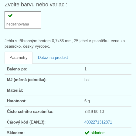
Zvolte barvu nebo variaci:
-
nedefinována
Jehla s tříhranným hrotem 0,7x36 mm, 25 jehel v psaníčku, cena za
psaníčko, český výrobek.
Parametry
Dotaz na produkt
Baleno po:
1
MJ (měrná jednotka):
bal
Materiál:
Hmotnost:
6 g
Číslo celního sazebníku:
7319 90 10
Čárový kód (EAN13):
4002271312871
Skladem:
skladem