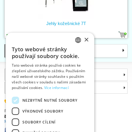
Jehly kožešnické 7T
1
×
Tyto webové stránky
Kategorie
CZECH
používají soubory cookie.
SLOVAK
Tato webová stránka používá cookies ke
zlepšení uživatelského zážitku. Používáním
ENGLISH
Informace
naší webové stránky souhlasíte s použitím
GERMAN
všech cookies v souladu s našimi zásadami
Proč si zvolit právě nás
používání cookies.
Více informací
NEZBYTNĚ NUTNÉ SOUBORY
585 051 217
Plzeňská 868, 783 91 Uničov, Česká republika
VÝKONOVÉ SOUBORY
Položit dotaz
|
Nahlásit chybu
Máte problémy s přihlášením ?
SOUBORY CÍLENÍ