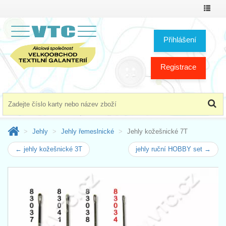
Přepno
menu
Přihlášení
Registrace
Jehly
Jehly řemeslnické
Jehly kožešnické 7T
← jehly kožešnické 3T
jehly ruční HOBBY set →