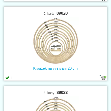
89020
č. karty:
Kroužek na vyšívání 20 cm
1
89023
č. karty: