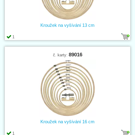
Kroužek na vyšívání 13 cm
1
89016
č. karty:
Kroužek na vyšívání 16 cm
1