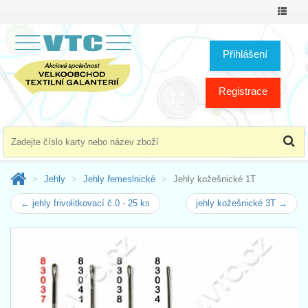
Přepno
menu
Přihlášení
Registrace
Jehly
Jehly řemeslnické
Jehly kožešnické 1T
← jehly frivolitkovací č.0 - 25 ks
jehly kožešnické 3T →