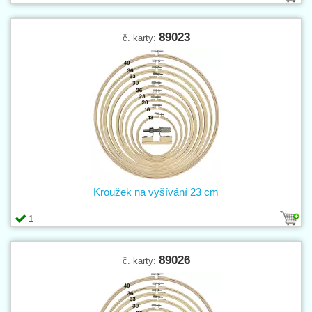
89023
č. karty:
Kroužek na vyšívání 23 cm
1
89026
č. karty: