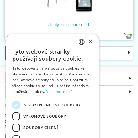
Jehly kožešnické 1T
1
×
Tyto webové stránky
Kategorie
CZECH
používají soubory cookie.
SLOVAK
Tato webová stránka používá cookies ke
zlepšení uživatelského zážitku. Používáním
ENGLISH
Informace
naší webové stránky souhlasíte s použitím
GERMAN
všech cookies v souladu s našimi zásadami
Proč si zvolit právě nás
používání cookies.
Více informací
NEZBYTNĚ NUTNÉ SOUBORY
585 051 217
Plzeňská 868, 783 91 Uničov, Česká republika
VÝKONOVÉ SOUBORY
Položit dotaz
|
Nahlásit chybu
Máte problémy s přihlášením ?
SOUBORY CÍLENÍ