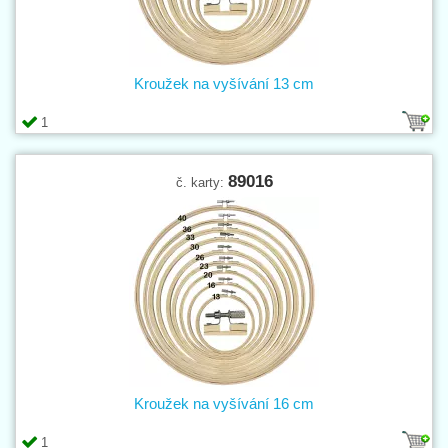
Kroužek na vyšívání 13 cm
1
89016
č. karty:
Kroužek na vyšívání 16 cm
1