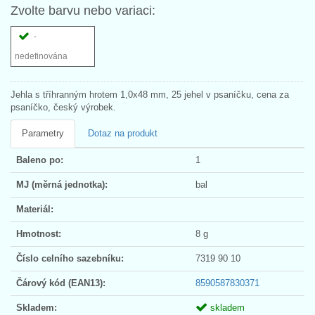
Zvolte barvu nebo variaci:
-
nedefinována
Jehla s tříhranným hrotem 1,0x48 mm, 25 jehel v psaníčku, cena za
psaníčko, český výrobek.
Parametry
Dotaz na produkt
Baleno po:
1
MJ (měrná jednotka):
bal
Materiál:
Hmotnost:
8 g
Číslo celního sazebníku:
7319 90 10
Čárový kód (EAN13):
8590587830371
Skladem:
skladem