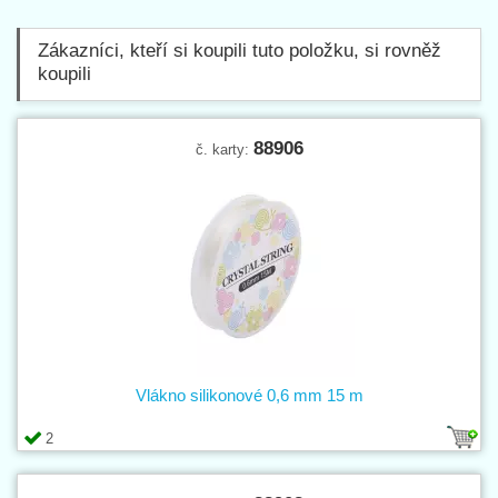
Zákazníci, kteří si koupili tuto položku, si rovněž
koupili
88906
č. karty:
Vlákno silikonové 0,6 mm 15 m
2