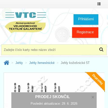
Přepno
menu
Přihlášení
Registrace
Jehly
Jehly řemeslnické
Jehly kožešnické 5T
Doprodej
×
PRODEJ SKONČIL
Poslední aktualizace: 29. 6. 2026