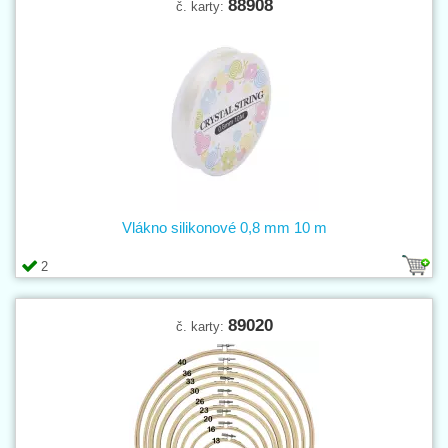
88908
č. karty:
Vlákno silikonové 0,8 mm 10 m
2
89020
č. karty: