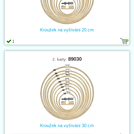
Kroužek na vyšívání 20 cm
1
89030
č. karty:
Kroužek na vyšívání 30 cm