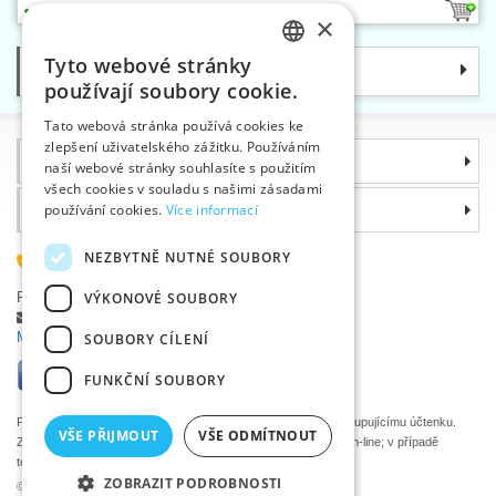
1
×
Tyto webové stránky
Kategorie
CZECH
používají soubory cookie.
SLOVAK
Tato webová stránka používá cookies ke
zlepšení uživatelského zážitku. Používáním
ENGLISH
Informace
naší webové stránky souhlasíte s použitím
GERMAN
všech cookies v souladu s našimi zásadami
Proč si zvolit právě nás
používání cookies.
Více informací
NEZBYTNĚ NUTNÉ SOUBORY
585 051 217
Plzeňská 868, 783 91 Uničov, Česká republika
VÝKONOVÉ SOUBORY
Položit dotaz
|
Nahlásit chybu
Máte problémy s přihlášením ?
SOUBORY CÍLENÍ
FUNKČNÍ SOUBORY
Podle zákona o evidenci tržeb je prodávající povinen vystavit kupujícímu účtenku.
VŠE PŘIJMOUT
VŠE ODMÍTNOUT
Zároveň je povinen zaevidovat přijatou tržbu u správce daně on-line; v případě
technického výpadku pak nejpozději do 48 hodin.
ZOBRAZIT PODROBNOSTI
©2026 Velkoobchod textilní galanterie VTC a.s., Uničov