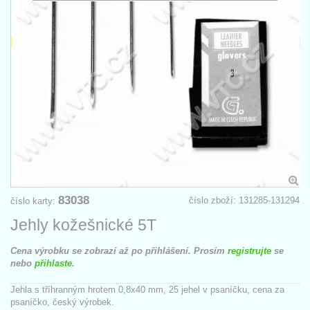
83038
číslo zboží: 131285-131294
číslo karty:
Jehly kožešnické 5T
Cena výrobku se zobrazí až po přihlášení. Prosím
registrujte
se
nebo
přihlaste
.
Jehla s tříhranným hrotem 0,8x40 mm, 25 jehel v psaníčku, cena za
psaníčko, český výrobek.