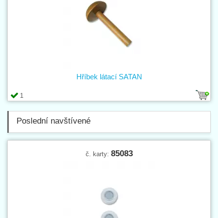
Hříbek látací SATAN
1
Poslední navštívené
85083
č. karty: