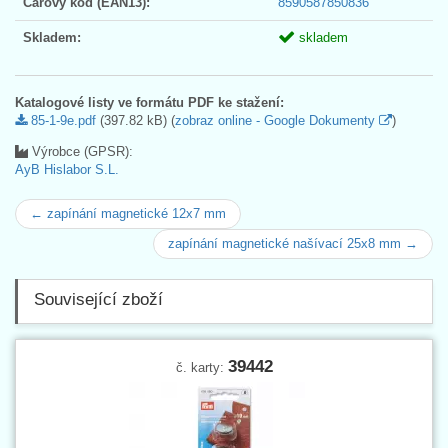
Čárový kód (EAN13):
8590587850836
Skladem:
skladem
Katalogové listy ve formátu PDF ke stažení:
85-1-9e.pdf
(397.82 kB) (
zobraz online - Google Dokumenty
)
Výrobce (GPSR):
AyB Hislabor S.L.
← zapínání magnetické 12x7 mm
zapínání magnetické našívací 25x8 mm →
Související zboží
39442
č. karty: