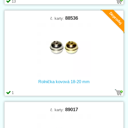
13
Doprodej
88536
č. karty:
Rolnička kovová 18-20 mm
1
89017
č. karty: