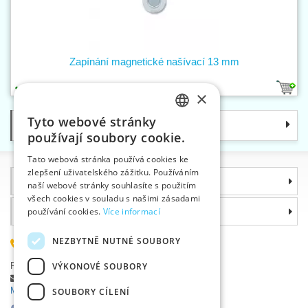
Zapínání magnetické našívací 13 mm
1
×
Tyto webové stránky
Kategorie
CZECH
používají soubory cookie.
SLOVAK
Tato webová stránka používá cookies ke
zlepšení uživatelského zážitku. Používáním
ENGLISH
Informace
naší webové stránky souhlasíte s použitím
GERMAN
všech cookies v souladu s našimi zásadami
Proč si zvolit právě nás
používání cookies.
Více informací
NEZBYTNĚ NUTNÉ SOUBORY
585 051 217
Plzeňská 868, 783 91 Uničov, Česká republika
VÝKONOVÉ SOUBORY
Položit dotaz
|
Nahlásit chybu
Máte problémy s přihlášením ?
SOUBORY CÍLENÍ