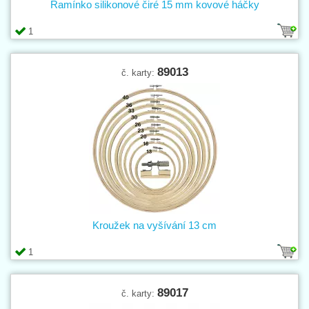
Ramínko silikonové čiré 15 mm kovové háčky
1
89013
č. karty:
Kroužek na vyšívání 13 cm
1
89017
č. karty: