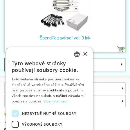
Špendlík zavírací vel. 3 lak
1
×
Tyto webové stránky
Kategorie
CZECH
používají soubory cookie.
SLOVAK
Tato webová stránka používá cookies ke
zlepšení uživatelského zážitku. Používáním
ENGLISH
Informace
naší webové stránky souhlasíte s použitím
GERMAN
všech cookies v souladu s našimi zásadami
Proč si zvolit právě nás
používání cookies.
Více informací
NEZBYTNĚ NUTNÉ SOUBORY
585 051 217
Plzeňská 868, 783 91 Uničov, Česká republika
VÝKONOVÉ SOUBORY
Položit dotaz
|
Nahlásit chybu