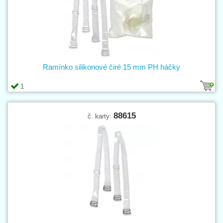
Ramínko silikonové čiré 15 mm PH háčky
1
88615
č. karty: