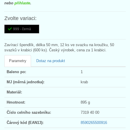
nebo
přihlaste
.
Zvolte variaci:
999 - černá
Zavírací špendlík, délka 50 mm, 12 ks ve svazku na kroužku, 50
svazků v krabici (600 ks). Český výrobek, cena za 1 krabici.
Parametry
Dotaz na produkt
Baleno po:
1
MJ (měrná jednotka):
krab
Materiál:
Hmotnost:
895 g
Číslo celního sazebníku:
7319 40 00
Čárový kód (EAN13):
8590265500916