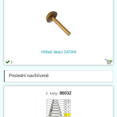
Hříbek látací SATAN
1
Poslední navštívené
86032
č. karty: