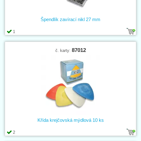
Špendlík zavírací nikl 27 mm
1
87012
č. karty:
Křída krejčovská mýdlová 10 ks
2