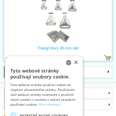
Triangl šlový 40 mm nikl
1
×
Tyto webové stránky
Kategorie
CZECH
používají soubory cookie.
SLOVAK
Tato webová stránka používá cookies ke
zlepšení uživatelského zážitku. Používáním
ENGLISH
Informace
naší webové stránky souhlasíte s použitím
GERMAN
všech cookies v souladu s našimi zásadami
Proč si zvolit právě nás
používání cookies.
Více informací
NEZBYTNĚ NUTNÉ SOUBORY