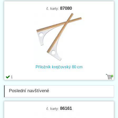
87080
č. karty:
Příložník krejčovský 80 cm
1
Poslední navštívené
86161
č. karty: