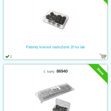
Patenty kovové nadružené 20 ks lak
1
Sleva
86940
č. karty: