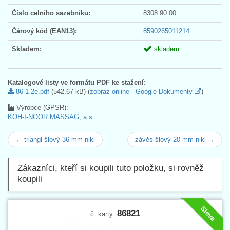
Číslo celního sazebníku:
8308 90 00
Čárový kód (EAN13):
8590265011214
Skladem:
skladem
Katalogové listy ve formátu PDF ke stažení:
86-1-2e.pdf
(542.67 kB) (
zobraz online - Google Dokumenty
)
Výrobce (GPSR):
KOH-I-NOOR MASSAG, a.s.
← triangl šlový 36 mm nikl
závěs šlový 20 mm nikl →
Zákazníci, kteří si koupili tuto položku, si rovněž
koupili
Sleva
86821
č. karty: