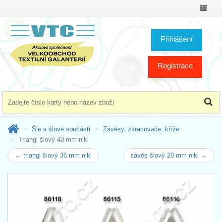
Přepno
menu
Přihlášení
Registrace
Šle a šlové součásti
Závěsy, zkracovače, kříže
Triangl šlový 40 mm nikl
← triangl šlový 36 mm nikl
závěs šlový 20 mm nikl →