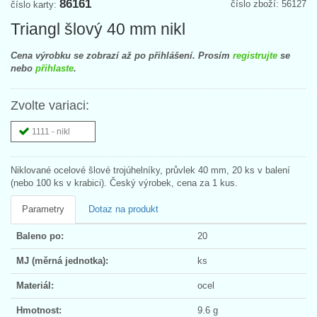
86161
číslo zboží: 56127
číslo karty:
Triangl šlový 40 mm nikl
Cena výrobku se zobrazí až po přihlášení. Prosím
registrujte
se
nebo
přihlaste
.
Zvolte variaci:
1111 - nikl
Niklované ocelové šlové trojúhelníky, průvlek 40 mm, 20 ks v balení
(nebo 100 ks v krabici). Český výrobek, cena za 1 kus.
Parametry
Dotaz na produkt
Baleno po:
20
MJ (měrná jednotka):
ks
Materiál:
ocel
Hmotnost:
9.6 g