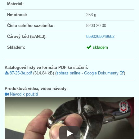
Materiál:
Hmotnost:
253 g
Číslo celního sazebníku:
8203 20 00
Čárový kód (EAN13):
8590265049682
Skladem:
skladem
Katalogové listy ve formátu PDF ke stažení:
87-25-3e.pdf
(314.84 kB) (
zobraz online - Google Dokumenty
)
Produktová videa, video návody:
Návod k použití
Návod k použití