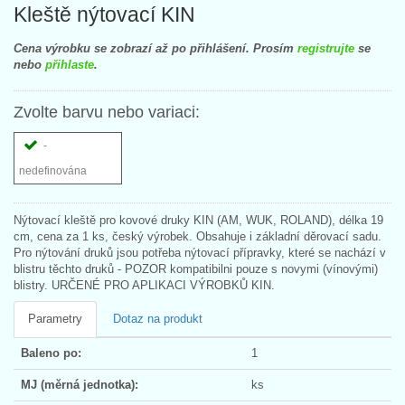
Kleště nýtovací KIN
Cena výrobku se zobrazí až po přihlášení. Prosím
registrujte
se
nebo
přihlaste
.
Zvolte barvu nebo variaci:
-
nedefinována
Nýtovací kleště pro kovové druky KIN (AM, WUK, ROLAND), délka 19
cm, cena za 1 ks, český výrobek. Obsahuje i základní děrovací sadu.
Pro nýtování druků jsou potřeba nýtovací přípravky, které se nachází v
blistru těchto druků - POZOR kompatibilni pouze s novymi (vínovými)
blistry. URČENÉ PRO APLIKACI VÝROBKŮ KIN.
Parametry
Dotaz na produkt
Baleno po:
1
MJ (měrná jednotka):
ks