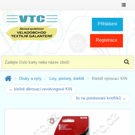
Přepno
menu
Přihlášení
Registrace
Druky a nýty
Lisy, pistony, kleště
Kleště nýtovací KIN
← kleště děrovací revolvingové KIN
lis na potahování knoflíků →