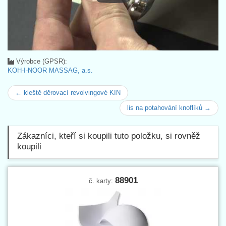
Výrobce (GPSR):
KOH-I-NOOR MASSAG, a.s.
← kleště děrovací revolvingové KIN
lis na potahování knoflíků →
Zákazníci, kteří si koupili tuto položku, si rovněž
koupili
88901
č. karty: