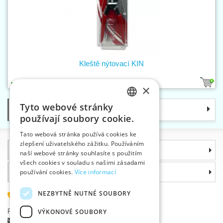
Kleště nýtovací KIN
1
×
Tyto webové stránky
Kategorie
CZECH
používají soubory cookie.
SLOVAK
Tato webová stránka používá cookies ke
zlepšení uživatelského zážitku. Používáním
ENGLISH
Informace
naší webové stránky souhlasíte s použitím
GERMAN
všech cookies v souladu s našimi zásadami
Proč si zvolit právě nás
používání cookies.
Více informací
NEZBYTNĚ NUTNÉ SOUBORY
585 051 217
VÝKONOVÉ SOUBORY
Plzeňská 868, 783 91 Uničov, Česká republika
Položit dotaz
|
Nahlásit chybu