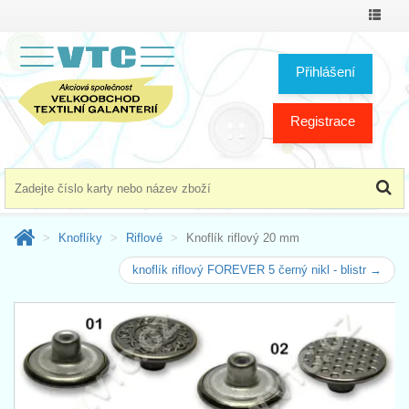
Přepno
menu
Přihlášení
Registrace
Knoflíky
Riflové
Knoflík riflový 20 mm
knoflík riflový FOREVER 5 černý nikl - blistr →