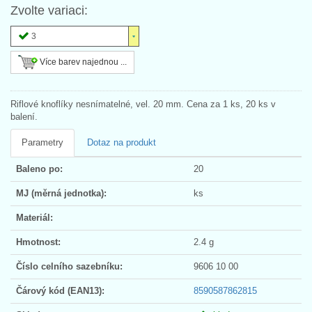
Zvolte variaci:
3
Více barev najednou ...
Riflové knoflíky nesnímatelné, vel. 20 mm. Cena za 1 ks, 20 ks v
balení.
Parametry
Dotaz na produkt
Baleno po:
20
MJ (měrná jednotka):
ks
Materiál:
Hmotnost:
2.4 g
Číslo celního sazebníku:
9606 10 00
Čárový kód (EAN13):
8590587862815