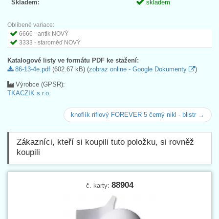
Skladem:
skladem
Oblíbené variace:
6666 - antik NOVÝ
3333 - staroměď NOVÝ
Katalogové listy ve formátu PDF ke stažení:
86-13-4e.pdf
(602.67 kB) (
zobraz online - Google Dokumenty
)
Výrobce (GPSR):
TKACZIK s.r.o.
knoflík riflový FOREVER 5 černý nikl - blistr →
Zákazníci, kteří si koupili tuto položku, si rovněž
koupili
88904
č. karty: