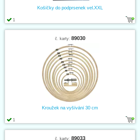
Košíčky do podprsenek vel.XXL
1
89030
č. karty:
Kroužek na vyšívání 30 cm
1
89033
č. karty: