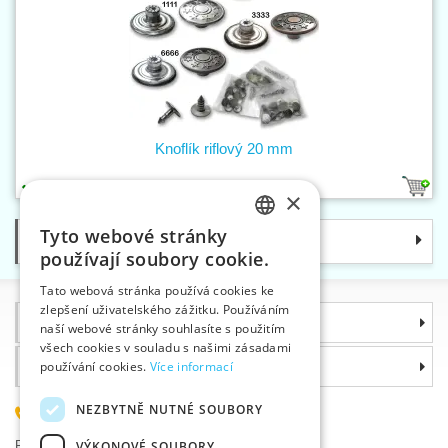
Knoflík riflový 20 mm
3
×
Tyto webové stránky
Kategorie
CZECH
používají soubory cookie.
SLOVAK
Tato webová stránka používá cookies ke
zlepšení uživatelského zážitku. Používáním
ENGLISH
Informace
naší webové stránky souhlasíte s použitím
GERMAN
všech cookies v souladu s našimi zásadami
Proč si zvolit právě nás
používání cookies.
Více informací
NEZBYTNĚ NUTNÉ SOUBORY
585 051 217
Plzeňská 868, 783 91 Uničov, Česká republika
VÝKONOVÉ SOUBORY