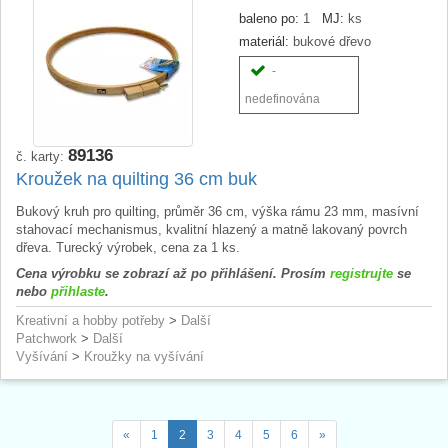
baleno po:
1
MJ:
ks
materiál:
bukové dřevo
-
nedefinována
89136
č. karty:
Kroužek na quilting 36 cm buk
Bukový kruh pro quilting, průměr 36 cm, výška rámu 23 mm, masívní
stahovací mechanismus, kvalitní hlazený a matně lakovaný povrch
dřeva. Turecký výrobek, cena za 1 ks.
Cena výrobku se zobrazí až po přihlášení. Prosím
registrujte
se
nebo
přihlaste
.
Kreativní a hobby potřeby
>
Další
Patchwork
>
Další
Vyšívání
>
Kroužky na vyšívání
«
1
2
3
4
5
6
»