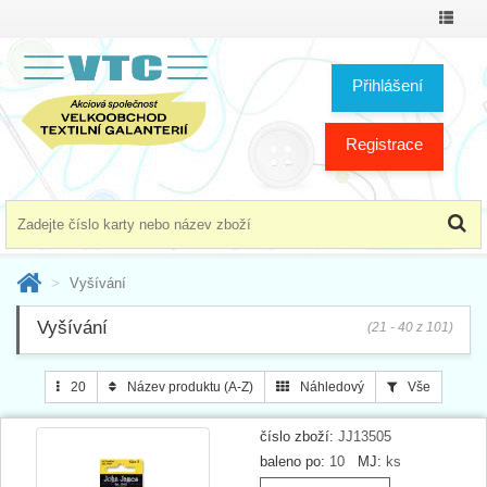
Přepno
menu
Přihlášení
Registrace
Vyšívání
Vyšívání
(21 - 40 z 101)
20
Název produktu (A-Z)
Náhledový
Vše
číslo zboží:
JJ13505
baleno po:
10
MJ:
ks