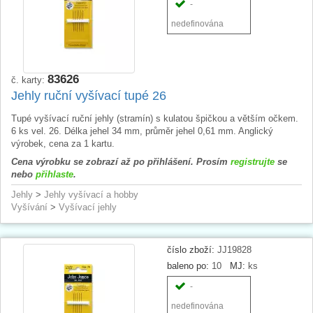
-
nedefinována
83626
č. karty:
Jehly ruční vyšívací tupé 26
Tupé vyšívací ruční jehly (stramín) s kulatou špičkou a větším očkem.
6 ks vel. 26. Délka jehel 34 mm, průměr jehel 0,61 mm. Anglický
výrobek, cena za 1 kartu.
Cena výrobku se zobrazí až po přihlášení. Prosím
registrujte
se
nebo
přihlaste
.
Jehly
>
Jehly vyšívací a hobby
Vyšívání
>
Vyšívací jehly
číslo zboží:
JJ19828
baleno po:
10
MJ:
ks
-
nedefinována