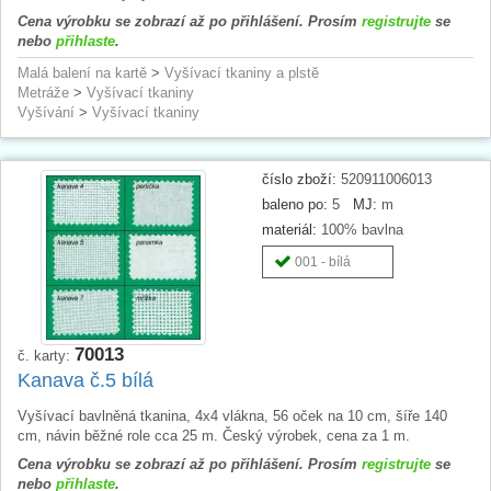
Cena výrobku se zobrazí až po přihlášení. Prosím
registrujte
se
nebo
přihlaste
.
Malá balení na kartě
>
Vyšívací tkaniny a plstě
Metráže
>
Vyšívací tkaniny
Vyšívání
>
Vyšívací tkaniny
číslo zboží:
520911006013
baleno po:
5
MJ:
m
materiál:
100% bavlna
001 - bílá
70013
č. karty:
Kanava č.5 bílá
Vyšívací bavlněná tkanina, 4x4 vlákna, 56 oček na 10 cm, šíře 140
cm, návin běžné role cca 25 m. Český výrobek, cena za 1 m.
Cena výrobku se zobrazí až po přihlášení. Prosím
registrujte
se
nebo
přihlaste
.