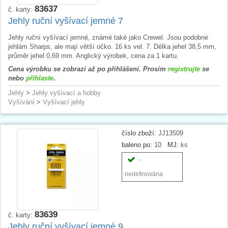
83637
č. karty:
Jehly ruční vyšívací jemné 7
Jehly ruční vyšívací jemné, známé také jako Crewel. Jsou podobné
jehlám Sharps, ale mají větší očko. 16 ks vel. 7. Délka jehel 38,5 mm,
průměr jehel 0,69 mm. Anglický výrobek, cena za 1 kartu.
Cena výrobku se zobrazí až po přihlášení. Prosím
registrujte
se
nebo
přihlaste
.
Jehly
>
Jehly vyšívací a hobby
Vyšívání
>
Vyšívací jehly
číslo zboží:
JJ13509
baleno po:
10
MJ:
ks
-
nedefinována
83639
č. karty:
Jehly ruční vyšívací jemné 9