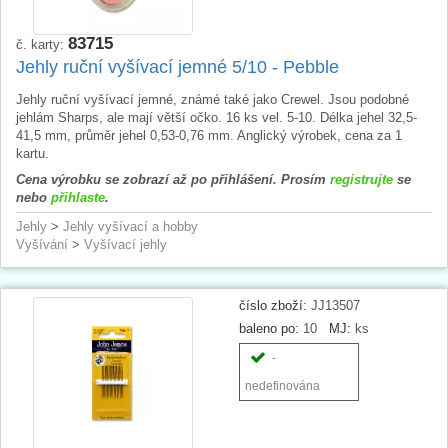
83715
č. karty:
Jehly ruční vyšívací jemné 5/10 - Pebble
Jehly ruční vyšívací jemné, známé také jako Crewel. Jsou podobné
jehlám Sharps, ale mají větší očko. 16 ks vel. 5-10. Délka jehel 32,5-
41,5 mm, průměr jehel 0,53-0,76 mm. Anglický výrobek, cena za 1
kartu.
Cena výrobku se zobrazí až po přihlášení. Prosím
registrujte
se
nebo
přihlaste
.
Jehly
>
Jehly vyšívací a hobby
Vyšívání
>
Vyšívací jehly
číslo zboží:
JJ13507
baleno po:
10
MJ:
ks
-
nedefinována