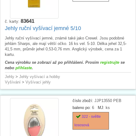
83641
č. karty:
Jehly ruční vyšívací jemné 5/10
Jehly ruční vyšívací jemné, známé také jako Crewel. Jsou podobné
jehlám Sharps, ale mají větší očko. 16 ks vel. 5-10. Délka jehel 32,5-
41,5 mm, průměr jehel 0,53-0,76 mm. Anglický výrobek, cena za 1
kartu.
Cena výrobku se zobrazí až po přihlášení. Prosím
registrujte
se
nebo
přihlaste
.
Jehly
>
Jehly vyšívací a hobby
Vyšívání
>
Vyšívací jehly
číslo zboží:
JJP13550 PEB
baleno po:
6
MJ:
ks
322 - světle
lososová