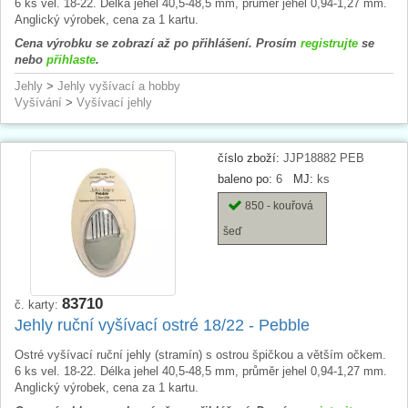
6 ks vel. 18-22. Délka jehel 40,5-48,5 mm, průměr jehel 0,94-1,27 mm.
Anglický výrobek, cena za 1 kartu.
Cena výrobku se zobrazí až po přihlášení. Prosím
registrujte
se
nebo
přihlaste
.
Jehly
>
Jehly vyšívací a hobby
Vyšívání
>
Vyšívací jehly
číslo zboží:
JJP18882 PEB
baleno po:
6
MJ:
ks
850 - kouřová
šeď
83710
č. karty:
Jehly ruční vyšívací ostré 18/22 - Pebble
Ostré vyšívací ruční jehly (stramín) s ostrou špičkou a větším očkem.
6 ks vel. 18-22. Délka jehel 40,5-48,5 mm, průměr jehel 0,94-1,27 mm.
Anglický výrobek, cena za 1 kartu.