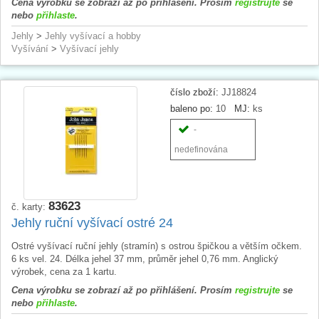
Cena výrobku se zobrazí až po přihlášení. Prosím
registrujte
se
nebo
přihlaste
.
Jehly
>
Jehly vyšívací a hobby
Vyšívání
>
Vyšívací jehly
číslo zboží:
JJ18824
baleno po:
10
MJ:
ks
-
nedefinována
83623
č. karty:
Jehly ruční vyšívací ostré 24
Ostré vyšívací ruční jehly (stramín) s ostrou špičkou a větším očkem.
6 ks vel. 24. Délka jehel 37 mm, průměr jehel 0,76 mm. Anglický
výrobek, cena za 1 kartu.
Cena výrobku se zobrazí až po přihlášení. Prosím
registrujte
se
nebo
přihlaste
.