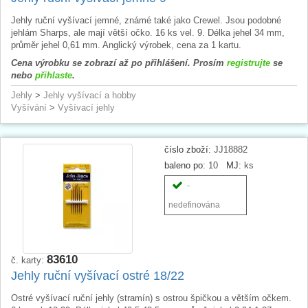
Jehly ruční vyšívací jemné, známé také jako Crewel. Jsou podobné
jehlám Sharps, ale mají větší očko. 16 ks vel. 9. Délka jehel 34 mm,
průměr jehel 0,61 mm. Anglický výrobek, cena za 1 kartu.
Cena výrobku se zobrazí až po přihlášení. Prosím
registrujte
se
nebo
přihlaste
.
Jehly
>
Jehly vyšívací a hobby
Vyšívání
>
Vyšívací jehly
číslo zboží:
JJ18882
baleno po:
10
MJ:
ks
-
nedefinována
83610
č. karty:
Jehly ruční vyšívací ostré 18/22
Ostré vyšívací ruční jehly (stramín) s ostrou špičkou a větším očkem.