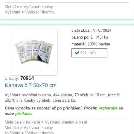
Metráže
>
Vyšívací tkaniny
Vyšívání
>
Vyšívací tkaniny
číslo zboží:
VTC70914
baleno po:
1
MJ:
ks
materiál:
100% bavlna
001 - bílá
70914
č. karty:
Kanava č.7 50x70 cm
Vyšívací bavlněná tkanina, 4x4 vlákna, 70 oček na 10 cm, rozměr
50x70 cm. Český výrobek, cena za 1 ks.
Cena výrobku se zobrazí až po přihlášení. Prosím
registrujte
se
nebo
přihlaste
.
Malá balení na kartě
>
Vyšívací tkaniny a plstě
Metráže
>
Vyšívací tkaniny
Vyšívání
>
Vyšívací tkaniny