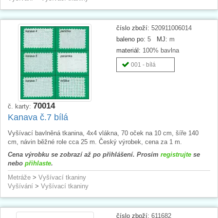
číslo zboží:
520911006014
baleno po:
5
MJ:
m
materiál:
100% bavlna
001 - bílá
70014
č. karty:
Kanava č.7 bílá
Vyšívací bavlněná tkanina, 4x4 vlákna, 70 oček na 10 cm, šíře 140
cm, návin běžné role cca 25 m. Český výrobek, cena za 1 m.
Cena výrobku se zobrazí až po přihlášení. Prosím
registrujte
se
nebo
přihlaste
.
Metráže
>
Vyšívací tkaniny
Vyšívání
>
Vyšívací tkaniny
číslo zboží:
611682