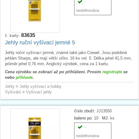
-
nedefinována
83635
č. karty:
Jehly ruční vyšívací jemné 5
Jehly ruční vyšívací jemné, známé také jako Crewel. Jsou podobné
jehlám Sharps, ale mají větší očko. 16 ks vel. 5. Délka jehel 41,5 mm,
průměr jehel 0,76 mm. Anglický výrobek, cena za 1 kartu.
Cena výrobku se zobrazí až po přihlášení. Prosím
registrujte
se
nebo
přihlaste
.
Jehly
>
Jehly vyšívací a hobby
Vyšívání
>
Vyšívací jehly
číslo zboží:
JJ13550
baleno po:
10
MJ:
ks
-
nedefinována