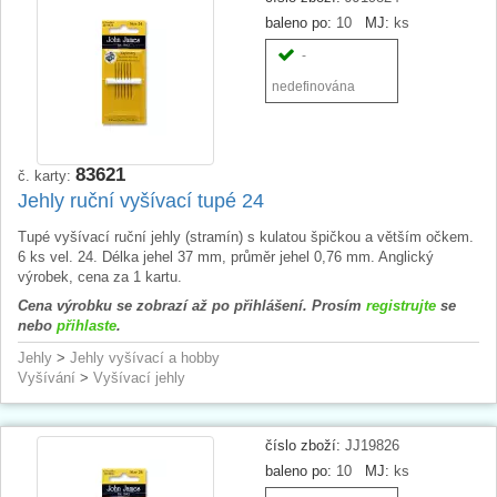
baleno po:
10
MJ:
ks
-
nedefinována
83621
č. karty:
Jehly ruční vyšívací tupé 24
Tupé vyšívací ruční jehly (stramín) s kulatou špičkou a větším očkem.
6 ks vel. 24. Délka jehel 37 mm, průměr jehel 0,76 mm. Anglický
výrobek, cena za 1 kartu.
Cena výrobku se zobrazí až po přihlášení. Prosím
registrujte
se
nebo
přihlaste
.
Jehly
>
Jehly vyšívací a hobby
Vyšívání
>
Vyšívací jehly
číslo zboží:
JJ19826
baleno po:
10
MJ:
ks