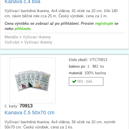
Kanava č.4 bílá
Vyšívací bavlněná tkanina, 4x4 vlákna, 41 oček na 10 cm, šíře 140
cm, návin běžné role cca 25 m. Český výrobek, cena za 1 m.
Cena výrobku se zobrazí až po přihlášení. Prosím
registrujte
se
nebo
přihlaste
.
Metráže
>
Vyšívací tkaniny
Vyšívání
>
Vyšívací tkaniny
číslo zboží:
VTC70913
baleno po:
1
MJ:
ks
materiál:
100% bavlna
001 - bílá
70913
č. karty:
Kanava č.5 50x70 cm
Vyšívací bavlněná tkanina, 4x4 vlákna, 56 oček na 10 cm, rozměr
50x70 cm. Český výrobek, cena za 1 ks.