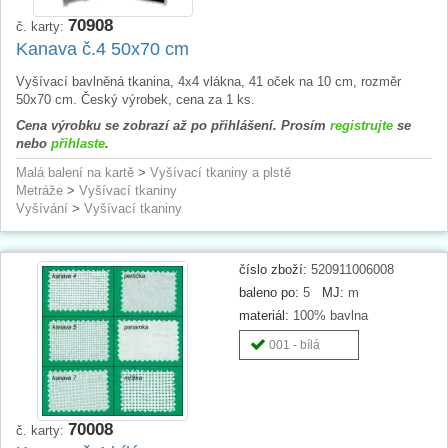
70908
č. karty:
Kanava č.4 50x70 cm
Vyšívací bavlněná tkanina, 4x4 vlákna, 41 oček na 10 cm, rozměr
50x70 cm. Český výrobek, cena za 1 ks.
Cena výrobku se zobrazí až po přihlášení. Prosím
registrujte
se
nebo
přihlaste
.
Malá balení na kartě
>
Vyšívací tkaniny a plstě
Metráže
>
Vyšívací tkaniny
Vyšívání
>
Vyšívací tkaniny
číslo zboží:
520911006008
baleno po:
5
MJ:
m
materiál:
100% bavlna
001 - bílá
70008
č. karty: