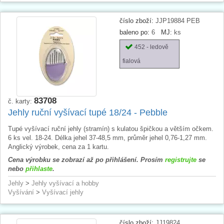
číslo zboží:
JJP19884 PEB
baleno po:
6
MJ:
ks
452 - ledově
fialová
83708
č. karty:
Jehly ruční vyšívací tupé 18/24 - Pebble
Tupé vyšívací ruční jehly (stramín) s kulatou špičkou a větším očkem.
6 ks vel. 18-24. Délka jehel 37-48,5 mm, průměr jehel 0,76-1,27 mm.
Anglický výrobek, cena za 1 kartu.
Cena výrobku se zobrazí až po přihlášení. Prosím
registrujte
se
nebo
přihlaste
.
Jehly
>
Jehly vyšívací a hobby
Vyšívání
>
Vyšívací jehly
číslo zboží:
JJ19824