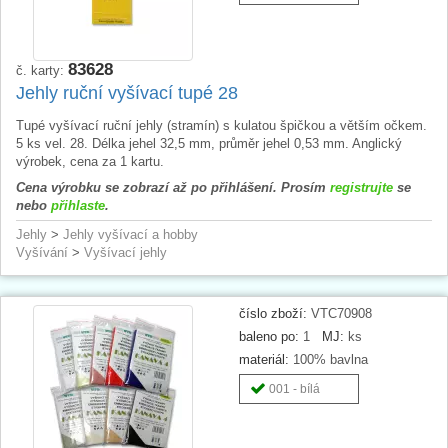
83628
č. karty:
Jehly ruční vyšívací tupé 28
Tupé vyšívací ruční jehly (stramín) s kulatou špičkou a větším očkem.
5 ks vel. 28. Délka jehel 32,5 mm, průměr jehel 0,53 mm. Anglický
výrobek, cena za 1 kartu.
Cena výrobku se zobrazí až po přihlášení. Prosím
registrujte
se
nebo
přihlaste
.
Jehly
>
Jehly vyšívací a hobby
Vyšívání
>
Vyšívací jehly
číslo zboží:
VTC70908
baleno po:
1
MJ:
ks
materiál:
100% bavlna
001 - bílá