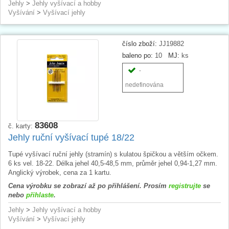
Jehly
>
Jehly vyšívací a hobby
Vyšívání
>
Vyšívací jehly
číslo zboží:
JJ19882
baleno po:
10
MJ:
ks
-
nedefinována
83608
č. karty:
Jehly ruční vyšívací tupé 18/22
Tupé vyšívací ruční jehly (stramín) s kulatou špičkou a větším očkem.
6 ks vel. 18-22. Délka jehel 40,5-48,5 mm, průměr jehel 0,94-1,27 mm.
Anglický výrobek, cena za 1 kartu.
Cena výrobku se zobrazí až po přihlášení. Prosím
registrujte
se
nebo
přihlaste
.
Jehly
>
Jehly vyšívací a hobby
Vyšívání
>
Vyšívací jehly