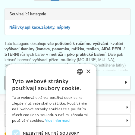
Související kategorie
Nášivky,aplikace,záplaty, náplety
Tato kategorie obsahuje
vše potřebné k ručnímu vyšívání
: kvalitní
vyšívací tkaniny
(
kanava, panamka, mřížka, tesilen, AIDA PERL /
STERN
) různých barev v
metráži i jako praktické balení
. Dále pak
krásně barevné
vyšívací příze
:
mulinky
(MOULINE, MULINA),
bavlnky
(NORMA) a
perlovku
,
vyšívací předlohy
(předtištěné látky)
×
ze 100% bavlny i
vyšívací sady
. Různá zátiší, květiny, zahrady, hrady,
zámky, známé obrazy, apod.
Tyto webové stránky
Kategorie
CZECH
Vyšívací nůžky
s ostrými hroty jsou převážně
italské výroby
(ale
používají soubory cookie.
nabízíme i české a japonské). Vyberte si z velkého
množství
SLOVAK
vyšívacích jehel
– tupých, ostrých, jemných či se dvěma hroty.
Tato webová stránka používá cookies ke
Vyšívání pak usnadní velmi kvalitní
dřevěné kroužky na vyšívání
zlepšení uživatelského zážitku. Používáním
ENGLISH
Informace
s mosazným kováním nebo plastové oválné rámečky.
Stolní lupy
si
naší webové stránky souhlasíte s použitím
můžete si vybrat s osvětlením nebo bez.
GERMAN
všech cookies v souladu s našimi zásadami
Proč si zvolit právě nás
používání cookies.
Více informací
NEZBYTNĚ NUTNÉ SOUBORY