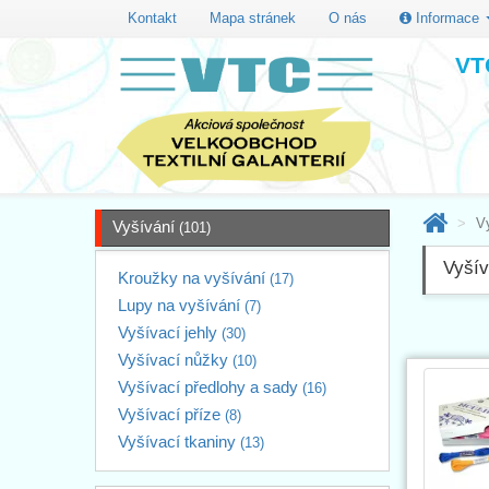
Kontakt
Mapa stránek
O nás
Informace
VTC
V
Vyšívání
(101)
Vyšív
Kroužky na vyšívání
(17)
Lupy na vyšívání
(7)
Vyšívací jehly
(30)
Vyšívací nůžky
(10)
Vyšívací předlohy a sady
(16)
Vyšívací příze
(8)
Vyšívací tkaniny
(13)