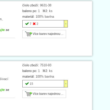
číslo zboží:
9631-38
baleno po:
1
MJ:
ks
materiál:
100% bavlna
m,
7
2
ujte
se
Více barev najednou ...
číslo zboží:
7510-93
baleno po:
1
MJ:
ks
materiál:
100% bavlna
šívací
15
ujte
se
Více barev najednou ...