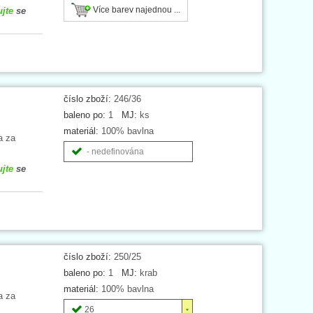
Více barev najednou ...
ujte
se
číslo zboží:
246/36
baleno po:
1
MJ:
ks
materiál:
100% bavlna
a za
- nedefinována
ujte
se
číslo zboží:
250/25
baleno po:
1
MJ:
krab
materiál:
100% bavlna
a za
26