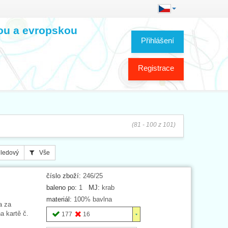
kou a evropskou
Přihlášení
Registrace
(81 - 100 z 101)
ledový
Vše
číslo zboží:
246/25
baleno po:
1
MJ:
krab
materiál:
100% bavlna
a za
a kartě č.
177
16