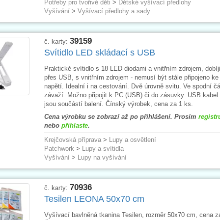
Potřeby pro tvořivé děti
>
Dětské vyšívací předlohy
Vyšívání
>
Vyšívací předlohy a sady
39159
č. karty:
Svítidlo LED skládací s USB
Praktické svítidlo s 18 LED diodami a vnitřním zdrojem, dobíji
přes USB, s vnitřním zdrojem - nemusí být stále připojeno ke 
napětí. Idealní i na cestování. Dvě úrovně svitu. Ve spodní čá
závaží. Možno připojit k PC (USB) či do zásuvky. USB kabel 
jsou součástí balení. Čínský výrobek, cena za 1 ks.
Cena výrobku se zobrazí až po přihlášení. Prosím
registr
nebo
přihlaste
.
Krejčovská příprava
>
Lupy a osvětlení
Patchwork
>
Lupy a svítidla
Vyšívání
>
Lupy na vyšívání
70936
č. karty:
Tesilen LEONA 50x70 cm
Vyšívací bavlněná tkanina Tesilen, rozměr 50x70 cm, cena za