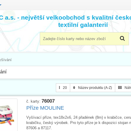
 a.s. - největší velkoobchod s kvalitní čes
textilní galanterií
yšívání
ání
20
Název produktu (A-Z)
Náh
76007
č. karty:
Příze MOULINE
Vyšívací příze, tex18x2x6, 24 přadének (8m) v krabičce, cen
krabičku, český výrobek. Pro tyto příze je k dispozici stojan n
87606 a 87117.