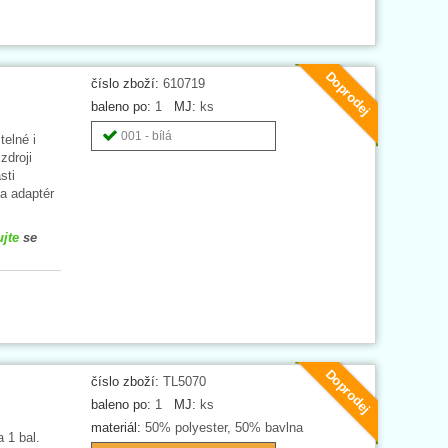
Doprodej
číslo zboží:
610719
baleno po:
1
MJ:
ks
001 - bílá
telné i
zdroji
sti
a adaptér
ujte
se
Doprodej
číslo zboží:
TL5070
baleno po:
1
MJ:
ks
materiál:
50% polyester, 50% bavlna
 1 bal.