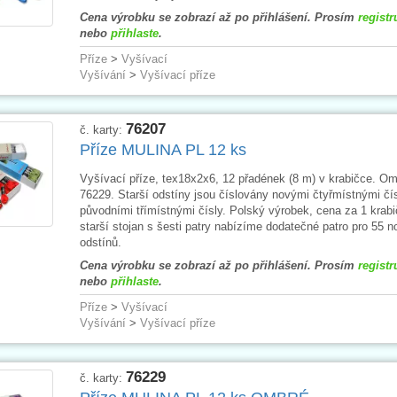
Cena výrobku se zobrazí až po přihlášení. Prosím
registr
nebo
přihlaste
.
Příze
>
Vyšívací
Vyšívání
>
Vyšívací příze
76207
č. karty:
Příze MULINA PL 12 ks
Vyšívací příze, tex18x2x6, 12 přadének (8 m) v krabičce. Om
76229. Starší odstíny jsou číslovány novými čtyřmístnými čís
původními třímístnými čísly. Polský výrobek, cena za 1 krabi
starší stojan s šesti patry nabízíme dodatečné patro pro 55 
odstínů.
Cena výrobku se zobrazí až po přihlášení. Prosím
registr
nebo
přihlaste
.
Příze
>
Vyšívací
Vyšívání
>
Vyšívací příze
76229
č. karty: