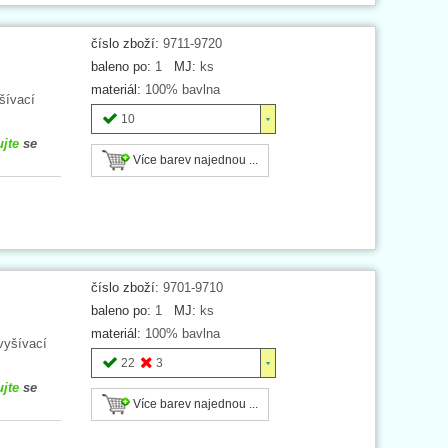
číslo zboží:
9711-9720
baleno po:
1
MJ:
ks
materiál:
100% bavlna
šívací
10
ujte
se
Více barev najednou ...
číslo zboží:
9701-9710
baleno po:
1
MJ:
ks
materiál:
100% bavlna
vyšívací
22
3
ujte
se
Více barev najednou ...