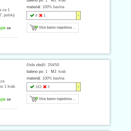
baleno po:
1
MJ:
krab
materiál:
100% bavlna
a za 1
7, polský
9
1
Více barev najednou ...
ujte
se
číslo zboží:
254/50
baleno po:
1
MJ:
krab
materiál:
100% bavlna
 za
po 1 krab.
163
5
Více barev najednou ...
ujte
se