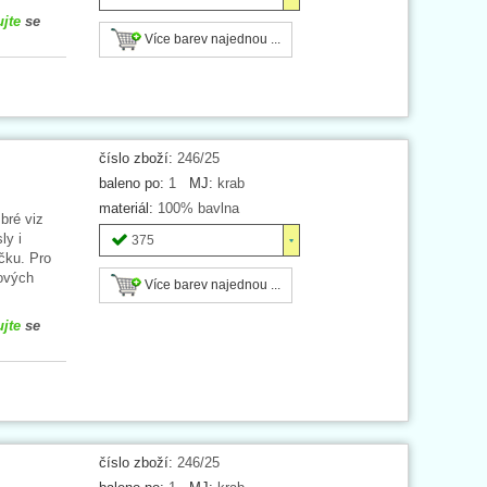
ujte
se
Více barev najednou ...
číslo zboží:
246/25
baleno po:
1
MJ:
krab
materiál:
100% bavlna
bré viz
ly i
375
čku. Pro
nových
Více barev najednou ...
ujte
se
číslo zboží:
246/25