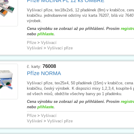
Příze MULINA PL 12 ks OMBRÉ
Vyšívací příze, tex18x2x6, 12 přadének (8m) v krabičce, cen
krabičku. jednobarevné odstíny viz karta 76207, bílá viz 7640
výrobek.
Cena výrobku se zobrazí až po přihlášení. Prosím
registr
nebo
přihlaste
.
Příze
>
Vyšívací
Vyšívání
>
Vyšívací příze
76008
č. karty:
Příze NORMA
Vyšívací příze, tex25x4, 50 přadének (15m) v krabičce, cena
krabičku, český výrobek. K dispozici mixy 1,2,3,4, koupíte-li 
od všech mixů, obdržíte všechny barvy po 1 přadénku.
Cena výrobku se zobrazí až po přihlášení. Prosím
registr
nebo
přihlaste
.
Příze
>
Vyšívací
Vyšívání
>
Vyšívací příze