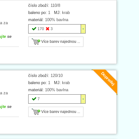
číslo zboží:
110/8
baleno po:
1
MJ:
krab
materiál:
100% bavlna
na za
170
3
ujte
se
Více barev najednou ...
Doprodej
číslo zboží:
120/10
baleno po:
1
MJ:
krab
materiál:
100% bavlna
na za
7
ujte
se
Více barev najednou ...