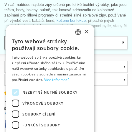
V naší nabídce najdete zipy určené pro lehké textilní výrobky, jako jsou
trička, body, haleny, sukně, tak kovová zdrhovadla na kalhotové
zapínání pro riflové programy či středně silné spirálové zipy, používané
při výrobě vest, kabátů, bund,
kožené konfekce
, případně jiných
textilních výrobků, jako jsou penály, tašky, potahy, spací pytle, stany či
×
matrace.
Nabízíme zipy v různých barevných provedeních, kostěné, s efektem
Tyto webové stránky
Kategorie
CZECH
skryté spirály, dělitelné i oboustranně otevíratelné. Zdrhovadla
používají soubory cookie.
s
plastovými zuby
jsou
dvojího typu
:
SLOVAK
kostěná
(plastová) – zuby odlité z plastu, díky své vysoké
Tato webová stránka používá cookies ke
životnosti se používají především při výrobě pracovních oděvů,
zlepšení uživatelského zážitku. Používáním
ENGLISH
Informace
outdorového oblečení, bytových doplňků
naší webové stránky souhlasíte s použitím
spirálová
– novější typ zdrhovadel; jemnější, nenápadné zoubky
GERMAN
všech cookies v souladu s našimi zásadami
vetkané do stuhy zdrhovadla; použití na dámské halenky, svetry,
Proč si zvolit právě nás
používání cookies.
Více informací
silonové bundy, stany apod.
Jezdce (běžce), ozdobné přívěsky, zdrhovadlové pásy i
navlékače
NEZBYTNĚ NUTNÉ SOUBORY
585 051 217
jezdců
na nekonečný zipový pás – to vše naleznete v kategorii
Zipy –
pásy, jezdce, ostatní
.
Plzeňská 868, 783 91 Uničov, Česká republika
VÝKONOVÉ SOUBORY
Položit dotaz
|
Nahlásit chybu
Tip
:
Plastová spirálová zdrhovadla s oboustranným jezdcem
,
Máte problémy s přihlášením ?
SOUBORY CÍLENÍ
používaná do stanů, mají vysokou pevnost v ohybu. Díky tomu se
výborně hodí i k výrobě sedacích pytlů.
FUNKČNÍ SOUBORY
Usnadnění orientace