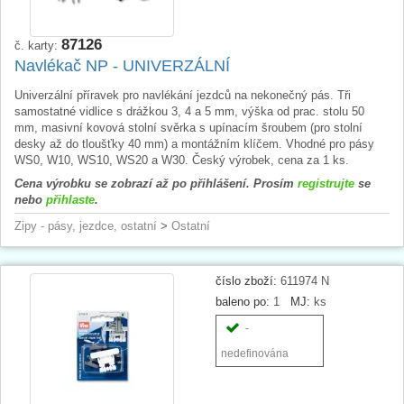
87126
č. karty:
Navlékač NP - UNIVERZÁLNÍ
Univerzální příravek pro navlékání jezdců na nekonečný pás. Tři
samostatné vidlice s drážkou 3, 4 a 5 mm, výška od prac. stolu 50
mm, masivní kovová stolní svěrka s upínacím šroubem (pro stolní
desky až do tloušťky 40 mm) a montážním klíčem. Vhodné pro pásy
WS0, W10, WS10, WS20 a W30. Český výrobek, cena za 1 ks.
Cena výrobku se zobrazí až po přihlášení. Prosím
registrujte
se
nebo
přihlaste
.
Zipy - pásy, jezdce, ostatní
>
Ostatní
číslo zboží:
611974 N
baleno po:
1
MJ:
ks
-
nedefinována