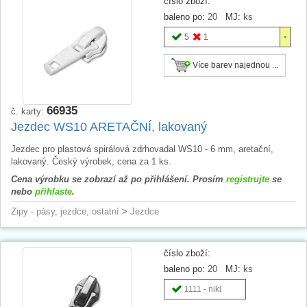
číslo zboží:
baleno po:
20
MJ:
ks
5
1
Více barev najednou ...
66935
č. karty:
Jezdec WS10 ARETAČNÍ, lakovaný
Jezdec pro plastová spirálová zdrhovadal WS10 - 6 mm, aretační,
lakovaný. Český výrobek, cena za 1 ks.
Cena výrobku se zobrazí až po přihlášení. Prosím
registrujte
se
nebo
přihlaste
.
Zipy - pásy, jezdce, ostatní
>
Jezdce
číslo zboží:
baleno po:
20
MJ:
ks
1111 - nikl