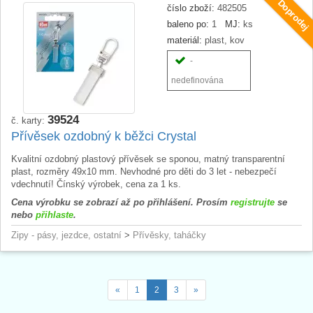
Doprodej
číslo zboží:
482505
baleno po:
1
MJ:
ks
materiál:
plast, kov
-
nedefinována
39524
č. karty:
Přívěsek ozdobný k běžci Crystal
Kvalitní ozdobný plastový přívěsek se sponou, matný transparentní
plast, rozměry 49x10 mm. Nevhodné pro děti do 3 let - nebezpečí
vdechnutí! Čínský výrobek, cena za 1 ks.
Cena výrobku se zobrazí až po přihlášení. Prosím
registrujte
se
nebo
přihlaste
.
Zipy - pásy, jezdce, ostatní
>
Přívěsky, taháčky
«
1
2
3
»