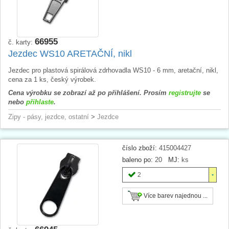
66955
č. karty:
Jezdec WS10 ARETAČNÍ, nikl
Jezdec pro plastová spirálová zdrhovadla WS10 - 6 mm, aretační, nikl,
cena za 1 ks, český výrobek.
Cena výrobku se zobrazí až po přihlášení. Prosím
registrujte
se
nebo
přihlaste
.
Zipy - pásy, jezdce, ostatní
>
Jezdce
číslo zboží:
415004427
baleno po:
20
MJ:
ks
2
Více barev najednou ...