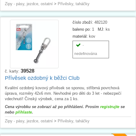
Zipy - pásy, jezdce, ostatní
>
Přívěsky, taháčky
číslo zboží:
482120
baleno po:
1
MJ:
ks
materiál:
kov
-
nedefinována
39528
č. karty:
Přívěsek ozdobný k běžci Club
Kvalitní ozdobný kovový přívěsek se sponou, stříbrná povrchová
úprava, rozměry 42x6 mm. Nevhodné pro děti do 3 let - nebezpečí
vdechnutí! Čínský výrobek, cena za 1 ks.
Cena výrobku se zobrazí až po přihlášení. Prosím
registrujte
se
nebo
přihlaste
.
Zipy - pásy, jezdce, ostatní
>
Přívěsky, taháčky