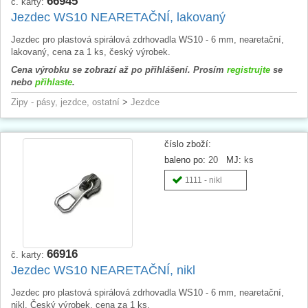
66945
č. karty:
Jezdec WS10 NEARETAČNÍ, lakovaný
Jezdec pro plastová spirálová zdrhovadla WS10 - 6 mm, nearetační,
lakovaný, cena za 1 ks, český výrobek.
Cena výrobku se zobrazí až po přihlášení. Prosím
registrujte
se
nebo
přihlaste
.
Zipy - pásy, jezdce, ostatní
>
Jezdce
číslo zboží:
baleno po:
20
MJ:
ks
1111 - nikl
66916
č. karty:
Jezdec WS10 NEARETAČNÍ, nikl
Jezdec pro plastová spirálová zdrhovadla WS10 - 6 mm, nearetační,
nikl. Český výrobek, cena za 1 ks.