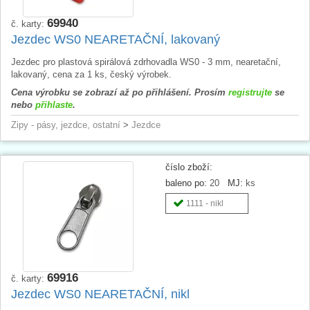
69940
č. karty:
Jezdec WS0 NEARETAČNÍ, lakovaný
Jezdec pro plastová spirálová zdrhovadla WS0 - 3 mm, nearetační,
lakovaný, cena za 1 ks, český výrobek.
Cena výrobku se zobrazí až po přihlášení. Prosím
registrujte
se
nebo
přihlaste
.
Zipy - pásy, jezdce, ostatní
>
Jezdce
číslo zboží:
baleno po:
20
MJ:
ks
1111 - nikl
69916
č. karty:
Jezdec WS0 NEARETAČNÍ, nikl