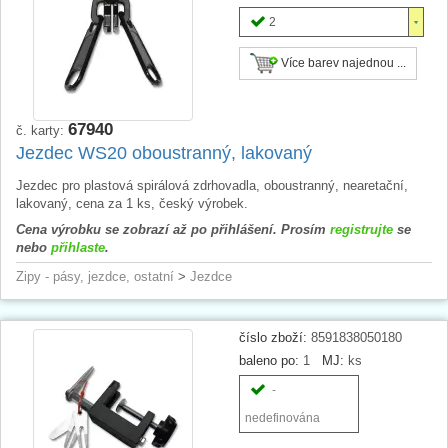
2
Více barev najednou ...
67940
č. karty:
Jezdec WS20 oboustranný, lakovaný
Jezdec pro plastová spirálová zdrhovadla, oboustranný, nearetační,
lakovaný, cena za 1 ks, český výrobek.
Cena výrobku se zobrazí až po přihlášení. Prosím
registrujte
se
nebo
přihlaste
.
Zipy - pásy, jezdce, ostatní
>
Jezdce
číslo zboží:
8591838050180
baleno po:
1
MJ:
ks
-
nedefinována