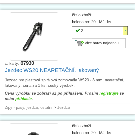
číslo zboží:
baleno po:
20
MJ:
ks
2
Více barev najednou ...
67930
č. karty:
Jezdec WS20 NEARETAČNÍ, lakovaný
Jezdec pro plastová spirálová zdrhovadla WS20 - 8 mm, nearetační,
lakovaný, cena za 1 ks, český výrobek.
Cena výrobku se zobrazí až po přihlášení. Prosím
registrujte
se
nebo
přihlaste
.
Zipy - pásy, jezdce, ostatní
>
Jezdce
číslo zboží:
baleno po:
20
MJ:
ks