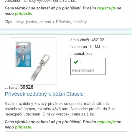
vdechnutí! Čínský výrobek, cena za 1 ks.
Cena výrobku se zobrazí až po přihlášení. Prosím
registrujte
se
nebo
přihlaste
.
Zipy - pásy, jezdce, ostatní
>
Přívěsky, taháčky
číslo zboží:
482132
baleno po:
1
MJ:
ks
materiál:
kov
-
nedefinována
39526
č. karty:
Přívěsek ozdobný k běžci Classic
Kvalitní ozdobný kovový přívěsek se sponou, matná stříbrná
povrchová úprava, rozměry 43x6 mm. Nevhodné pro děti do 3 let -
nebezpečí vdechnutí! Čínský výrobek, cena za 1 ks.
Cena výrobku se zobrazí až po přihlášení. Prosím
registrujte
se
nebo
přihlaste
.