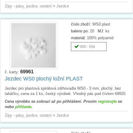
Zipy - pásy, jezdce, ostatní
>
Jezdce
číslo zboží:
WS0 plast
baleno po:
20
MJ:
ks
materiál:
100% polyamid
000 - čirá
69961
č. karty:
Jezdec WS0 plochý ložní PLAST
Jezdec pro plastová spirálová zdrhovadla WS0 - 3 mm, plochý, bez
taháčku, cena za 1 ks, český výrobek. Vhodný pás pod číslem 69920.
Cena výrobku se zobrazí až po přihlášení. Prosím
registrujte
se
nebo
přihlaste
.
Zipy - pásy, jezdce, ostatní
>
Jezdce