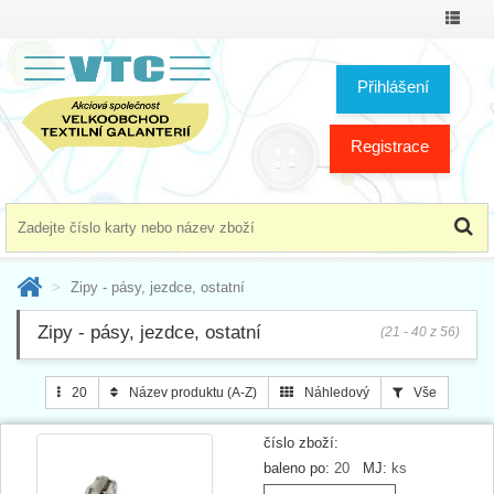
Přepno
menu
Přihlášení
Registrace
Zipy - pásy, jezdce, ostatní
Zipy - pásy, jezdce, ostatní
(21 - 40 z 56)
20
Název produktu (A-Z)
Náhledový
Vše
číslo zboží:
baleno po:
20
MJ:
ks