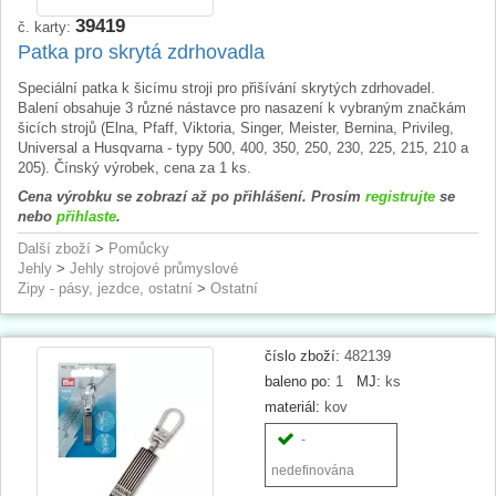
39419
č. karty:
Patka pro skrytá zdrhovadla
Speciální patka k šicímu stroji pro přišívání skrytých zdrhovadel.
Balení obsahuje 3 různé nástavce pro nasazení k vybraným značkám
šicích strojů (Elna, Pfaff, Viktoria, Singer, Meister, Bernina, Privileg,
Universal a Husqvarna - typy 500, 400, 350, 250, 230, 225, 215, 210 a
205). Čínský výrobek, cena za 1 ks.
Cena výrobku se zobrazí až po přihlášení. Prosím
registrujte
se
nebo
přihlaste
.
Další zboží
>
Pomůcky
Jehly
>
Jehly strojové průmyslové
Zipy - pásy, jezdce, ostatní
>
Ostatní
číslo zboží:
482139
baleno po:
1
MJ:
ks
materiál:
kov
-
nedefinována