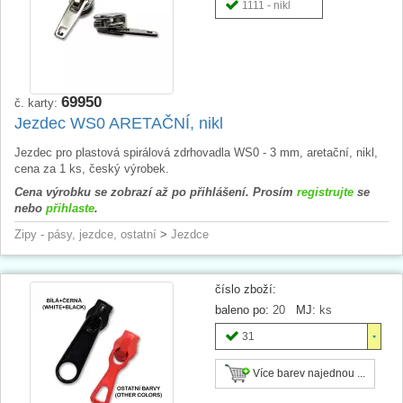
1111 - nikl
69950
č. karty:
Jezdec WS0 ARETAČNÍ, nikl
Jezdec pro plastová spirálová zdrhovadla WS0 - 3 mm, aretační, nikl,
cena za 1 ks, český výrobek.
Cena výrobku se zobrazí až po přihlášení. Prosím
registrujte
se
nebo
přihlaste
.
Zipy - pásy, jezdce, ostatní
>
Jezdce
číslo zboží:
baleno po:
20
MJ:
ks
31
Více barev najednou ...